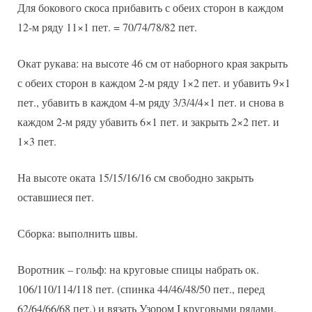
Для бокового скоса прибавить с обеих сторон в каждом
12-м ряду 11×1 пет. = 70/74/78/82 пет.
Окат рукава: на высоте 46 см от наборного края закрыть
с обеих сторон в каждом 2-м ряду 1×2 пет. и убавить 9×1
пет., убавить в каждом 4-м ряду 3/3/4/4×1 пет. и снова в
каждом 2-м ряду убавить 6×1 пет. и закрыть 2×2 пет. и
1×3 пет.
На высоте оката 15/15/16/16 см свободно закрыть
оставшиеся пет.
Сборка: выполнить швы.
Воротник – гольф: на круговые спицы набрать ок.
106/110/114/118 пет. (спинка 44/46/48/50 пет., перед
62/64/66/68 пет.) и вязать Узором I круговыми рядами.