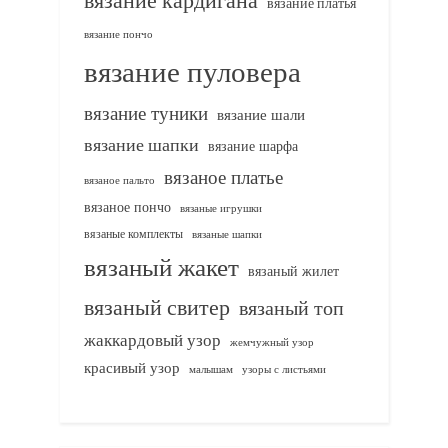
вязание платья
вязание пончо
вязание пуловера
вязание туники
вязание шали
вязание шапки
вязание шарфа
вязаное платье
вязаное пальто
вязаное пончо
вязаные игрушки
вязаные комплекты
вязаные шапки
вязаный жакет
вязаный жилет
вязаный свитер
вязаный топ
жаккардовый узор
жемчужный узор
красивый узор
узоры с листьями
малышам