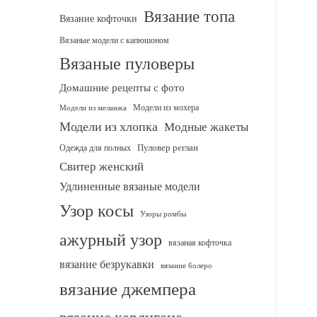
Вязание топа
Вязание кофточки
Вязаные модели с капюшоном
Вязаные пуловеры
Домашние рецепты с фото
Модели из мохера
Модели из меланжа
Модели из хлопка
Модные жакеты
Одежда для полных
Пуловер реглан
Свитер женский
Удлиненные вязаные модели
Узор косы
Узоры ромбы
ажурный узор
вязаная кофточка
вязание безрукавки
вязание болеро
вязание джемпера
вязание кардигана