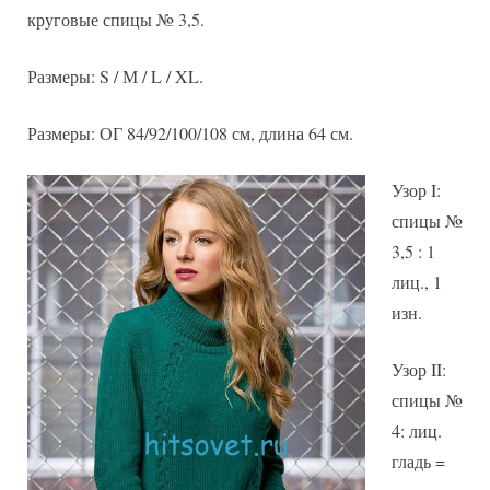
круговые спицы № 3,5.
Размеры: S / М / L / XL.
Размеры: ОГ 84/92/100/108 см, длина 64 см.
Узор I:
спицы №
3,5 : 1
лиц., 1
изн.
Узор II:
спицы №
4: лиц.
гладь =