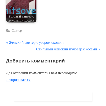
Розовый свитер с
ажурными косами
Свитер
П
Навигация
Женский свитер с узором окошки
р
С
Стильный женский пуловер с косами
по
е
л
Добавить комментарий
д
е
записям
ы
д
Для отправки комментария вам необходимо
д
у
авторизоваться
.
у
ю
щ
щ
а
а
я
я