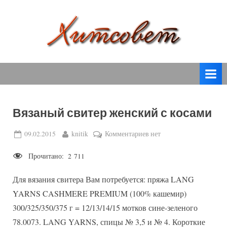
Skip
to
content
вязание
Х
спицами,
и
вязание
т
крючком,
модные
с
вязаные
Вязаный свитер женский с косами
о
модели
с
в
Posted
By
к
09.02.2015
knitik
Комментариев
нет
пошаговым
on
записи
е
описанием
Прочитано:
2 711
Вязаный
т
и
свитер
схемами.
Для вязания свитера Вам потребуется: пряжа LANG
женский
с
YARNS CASHMERE PREMIUM (100% кашемир)
косами
300/325/350/375 г = 12/13/14/15 мотков сине-зеленого
78.0073. LANG YARNS, спицы № 3,5 и № 4. Короткие