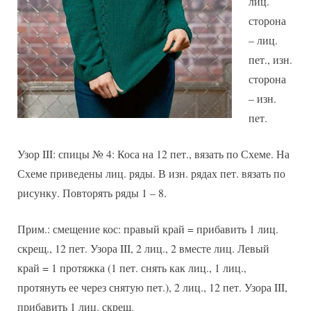
лиц.
сторона
– лиц.
пет., изн.
сторона
– изн.
пет.
Узор III: спицы № 4: Коса на 12 пет., вязать по Схеме. На
Схеме приведены лиц. ряды. В изн. рядах пет. вязать по
рисунку. Повторять ряды 1 – 8.
Прим.: смещение кос: правый край = прибавить 1 лиц.
скрещ., 12 пет. Узора III, 2 лиц., 2 вместе лиц. Левый
край = 1 протяжка (1 пет. снять как лиц., 1 лиц.,
протянуть ее через снятую пет.), 2 лиц., 12 пет. Узора III,
прибавить 1 лиц. скрещ.