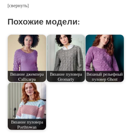
[свернуть]
Похожие модели:
Вязание джемпера
Вязание пуловера
Вязаный рельефный
Callicarpa
Gromarty
пуловер Ghent
Вязание пуловера
Porthtowan