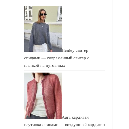
п
п
и
и
с
с
ь
ь
:
:
Henley свитер
спицами — современный свитер с
планкой на пуговицах
Aura кардиган
паутинка спицами — воздушный кардиган