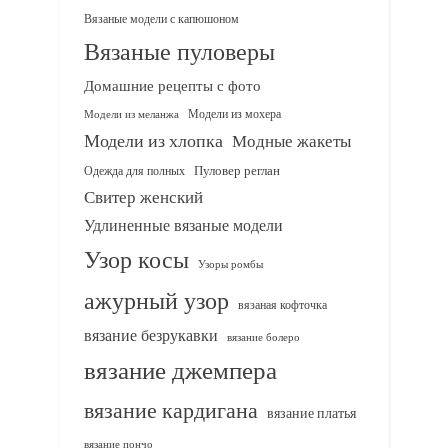
Вязаные модели с капюшоном
Вязаные пуловеры
Домашние рецепты с фото
Модели из мохера
Модели из меланжа
Модели из хлопка
Модные жакеты
Одежда для полных
Пуловер реглан
Свитер женский
Удлиненные вязаные модели
Узор косы
Узоры ромбы
ажурный узор
вязаная кофточка
вязание безрукавки
вязание болеро
вязание джемпера
вязание кардигана
вязание платья
вязание пончо