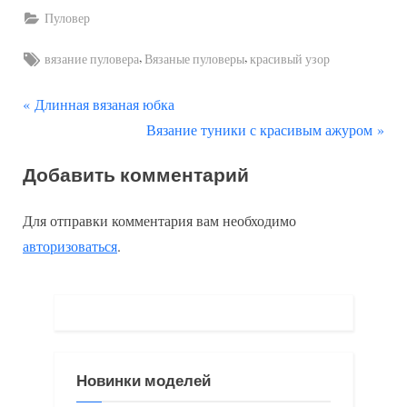
Пуловер
Tags:
,
,
вязание пуловера
Вязаные пуловеры
красивый узор
П
Навигация
Длинная вязаная юбка
р
С
Вязание туники с красивым ажуром
по
е
л
Добавить комментарий
д
е
записям
ы
д
Для отправки комментария вам необходимо
д
у
авторизоваться
.
у
ю
щ
щ
а
а
я
я
з
з
Новинки моделей
а
а