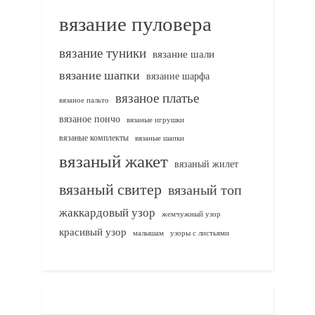
вязание пуловера
вязание туники
вязание шали
вязание шапки
вязание шарфа
вязаное платье
вязаное пальто
вязаное пончо
вязаные игрушки
вязаные комплекты
вязаные шапки
вязаный жакет
вязаный жилет
вязаный свитер
вязаный топ
жаккардовый узор
жемчужный узор
красивый узор
узоры с листьями
малышам