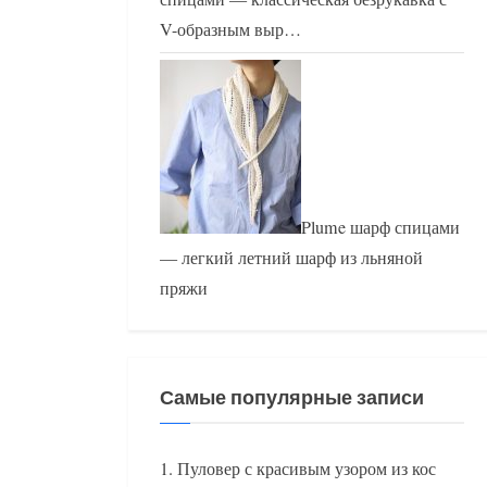
V-образным выр…
Plume шарф спицами
— легкий летний шарф из льняной
пряжи
Самые популярные записи
Пуловер с красивым узором из кос