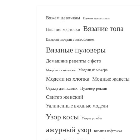
Вяжем девочкам
Вяжем мальчикам
Вязание топа
Вязание кофточки
Вязаные модели с капюшоном
Вязаные пуловеры
Домашние рецепты с фото
Модели из мохера
Модели из меланжа
Модели из хлопка
Модные жакеты
Одежда для полных
Пуловер реглан
Свитер женский
Удлиненные вязаные модели
Узор косы
Узоры ромбы
ажурный узор
вязаная кофточка