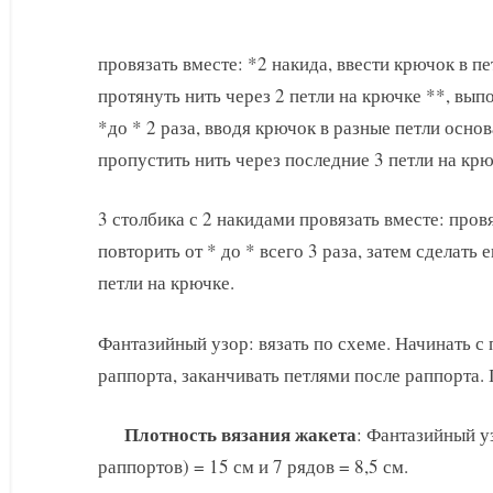
провязать вместе: *2 накида, ввести крючок в пе
протянуть нить через 2 петли на крючке **, выпо
*до * 2 раза, вводя крючок в разные петли основ
пропустить нить через последние 3 петли на крю
3 столбика с 2 накидами провязать вместе: провя
повторить от * до * всего 3 раза, затем сделать 
петли на крючке.
Фантазийный узор: вязать по схеме. Начинать с 
раппорта, заканчивать петлями после раппорта. П
Плотность вязания жакета
: Фантазийный уз
раппортов) = 15 см и 7 рядов = 8,5 см.