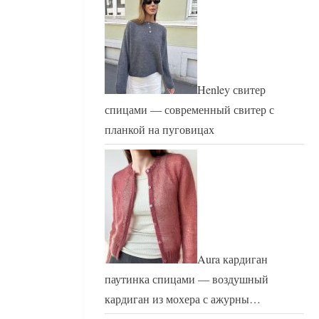
Henley свитер
спицами — современный свитер с
планкой на пуговицах
Aura кардиган
паутинка спицами — воздушный
кардиган из мохера с ажурны…