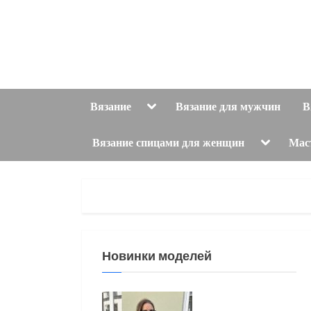
Skip
to
content
Toggle
Вязание
Вязание для мужчин
В
sub-
menu
Toggle
Вязание спицами для женщин
Мас
sub-
menu
Новинки моделей