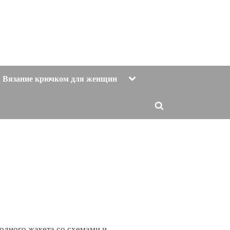
Toggle
Вязание крючком для женщин
sub-
menu
Toggle
search
form
одного жакета со схемами и