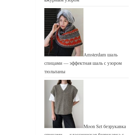
Amsterdam шаль
спицами — эффектная шаль с узором
тюльпаны
Moon Set безрукавка
спицами — классическая безрукавка с