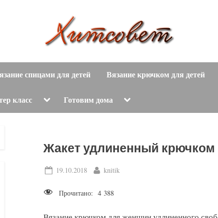
вязание
Х
спицами,
язание спицами для детей
Вязание крючком для детей
и
вязание
крючком,
т
Toggle
Toggle
тер класс
Готовим дома
sub-
sub-
модные
menu
menu
с
вязаные
модели
о
Жакет удлиненный крючком
с
пошаговым
в
Posted
By
19.10.2018
knitik
описанием
on
е
и
Прочитано:
4 388
схемами.
т
Вязание крючком для женщин удлиненного своб