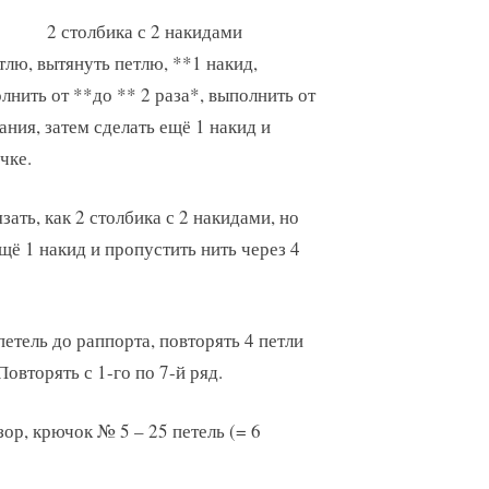
2 столбика с 2 накидами
тлю, вытянуть петлю, **1 накид,
лнить от **до ** 2 раза*, выполнить от
ания, затем сделать ещё 1 накид и
чке.
зать, как 2 столбика с 2 накидами, но
ещё 1 накид и пропустить нить через 4
петель до раппорта, повторять 4 петли
овторять с 1-го по 7-й ряд.
ор, крючок № 5 – 25 петель (= 6