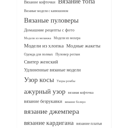
Вязание топа
Вязание кофточки
Вязаные модели с капюшоном
Вязаные пуловеры
Домашние рецепты с фото
Модели из мохера
Модели из меланжа
Модели из хлопка
Модные жакеты
Одежда для полных
Пуловер реглан
Свитер женский
Удлиненные вязаные модели
Узор косы
Узоры ромбы
ажурный узор
вязаная кофточка
вязание безрукавки
вязание болеро
вязание джемпера
вязание кардигана
вязание платья