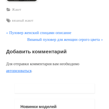
Жакет
Tags:
вязаный жакет
П
Навигация
Пуловер женский спицами описание
р
С
Вязаный пуловер для женщин серого цвета
по
е
л
Добавить комментарий
д
е
записям
ы
д
Для отправки комментария вам необходимо
д
у
авторизоваться
.
у
ю
щ
щ
а
а
я
я
з
з
Новинки моделей
а
а