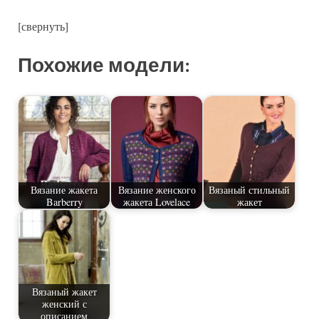
[свернуть]
Похожие модели:
Вязание жакета
Вязание женского
Вязаный стильный
Barberry
жакета Lovelace
жакет
Вязаный жакет
женский с
описанием