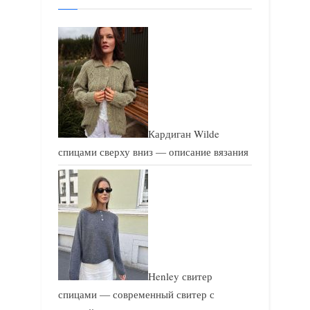
п
п
и
и
с
с
ь
ь
:
:
Кардиган Wilde
спицами сверху вниз — описание вязания
Henley свитер
спицами — современный свитер с