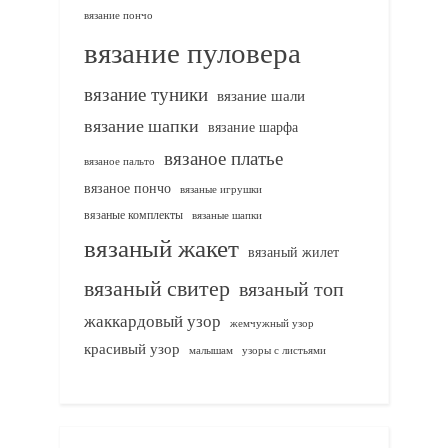
вязание пончо
вязание пуловера
вязание туники
вязание шали
вязание шапки
вязание шарфа
вязаное платье
вязаное пальто
вязаное пончо
вязаные игрушки
вязаные комплекты
вязаные шапки
вязаный жакет
вязаный жилет
вязаный свитер
вязаный топ
жаккардовый узор
жемчужный узор
красивый узор
узоры с листьями
малышам