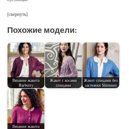
[свернуть]
Похожие модели:
Вязание жакета
Жакет с косами
Жакет спицами без
Barberry
спицами
застежки Shimmer
Вязание жакета