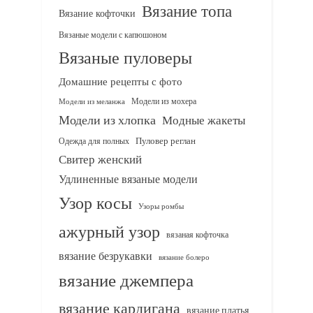
Вязание топа
Вязание кофточки
Вязаные модели с капюшоном
Вязаные пуловеры
Домашние рецепты с фото
Модели из мохера
Модели из меланжа
Модели из хлопка
Модные жакеты
Одежда для полных
Пуловер реглан
Свитер женский
Удлиненные вязаные модели
Узор косы
Узоры ромбы
ажурный узор
вязаная кофточка
вязание безрукавки
вязание болеро
вязание джемпера
вязание кардигана
вязание платья