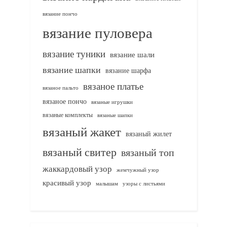
вязание пончо
вязание пуловера
вязание туники
вязание шали
вязание шапки
вязание шарфа
вязаное платье
вязаное пальто
вязаное пончо
вязаные игрушки
вязаные комплекты
вязаные шапки
вязаный жакет
вязаный жилет
вязаный свитер
вязаный топ
жаккардовый узор
жемчужный узор
красивый узор
узоры с листьями
малышам