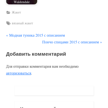
Waldendale
Жакет
Tags:
вязаный жакет
П
Навигация
Модная туника 2015 с описанием
р
С
Пончо спицами 2015 с описанием
по
е
л
Добавить комментарий
д
е
записям
ы
д
Для отправки комментария вам необходимо
д
у
авторизоваться
.
у
ю
щ
щ
а
а
я
я
з
з