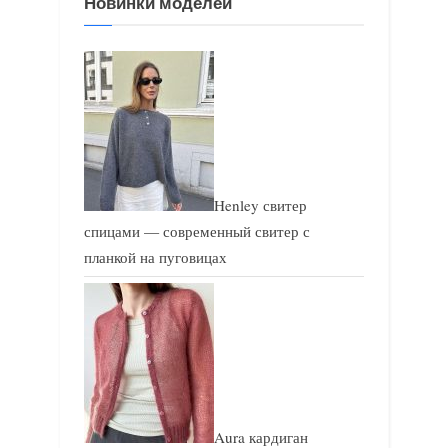
Новинки моделей
а
а
п
п
и
и
с
с
ь
ь
:
:
Henley свитер
спицами — современный свитер с
планкой на пуговицах
Aura кардиган