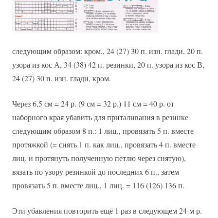
следующим образом: кром., 24 (27) 30 п. изн. глади, 20 п.
узора из кос А, 34 (38) 42 п. резинки, 20 п. узора из кос В,
24 (27) 30 п. изн. глади, кром.
Через 6,5 см = 24 р. (9 см = 32 р.) 11 см = 40 р. от
наборного края убавить для приталивания в резинке
следующим образом 8 п.: 1 лиц., провязать 5 п. вместе
протяжкой (= снять 1 п. как лиц., провязать 4 п. вместе
лиц. и протянуть полученную петлю через снятую),
вязать по узору резинкой до последних 6 п., затем
провязать 5 п. вместе лиц., 1 лиц. = 116 (126) 136 п.
Эти убавления повторить ещё 1 раз в следующем 24-м р.