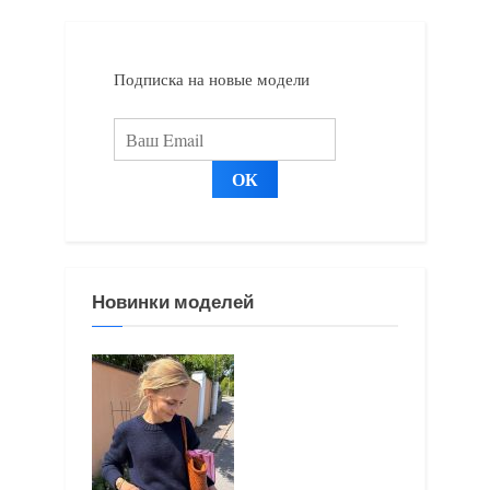
з
з
а
а
Подписка на новые модели
п
п
и
и
с
с
ь
ь
:
:
Новинки моделей