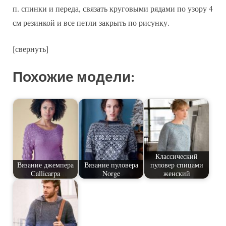
п. спинки и переда, связать круговыми рядами по узору 4
см резинкой и все петли закрыть по рисунку.
[свернуть]
Похожие модели:
Классический
Вязание джемпера
Вязание пуловера
пуловер спицами
Callicarpa
Norge
женский