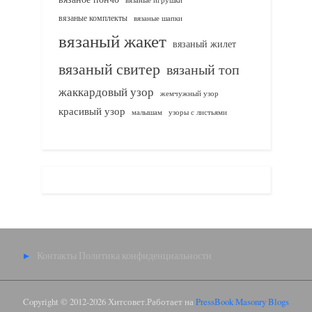
вязаные комплекты
вязаные шапки
вязаный жакет
вязаный жилет
вязаный свитер
вязаный топ
жаккардовый узор
жемчужный узор
красивый узор
узоры с листьями
малышам
Контакты
Политика конфиденциальности
Copyright © 2012-2026 Хитсовет.
Работает на
PressBook Masonry Blogs