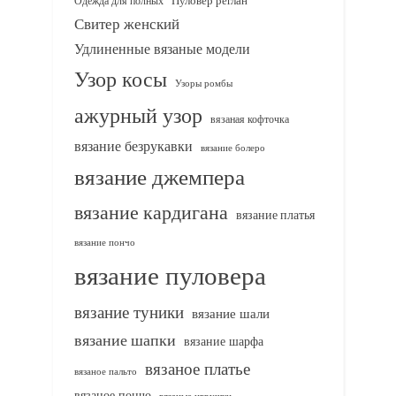
Одежда для полных
Пуловер реглан
Свитер женский
Удлиненные вязаные модели
Узор косы
Узоры ромбы
ажурный узор
вязаная кофточка
вязание безрукавки
вязание болеро
вязание джемпера
вязание кардигана
вязание платья
вязание пончо
вязание пуловера
вязание туники
вязание шали
вязание шапки
вязание шарфа
вязаное платье
вязаное пальто
вязаное пончо
вязаные игрушки