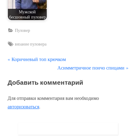
Мужской
бесшовный пуловер
Пуловер
Tags:
вязание пуловера
П
Навигация
Коричневый топ крючком
р
С
Асимметричное пончо спицами
по
е
л
Добавить комментарий
д
е
записям
ы
д
Для отправки комментария вам необходимо
д
у
авторизоваться
.
у
ю
щ
щ
а
а
я
я