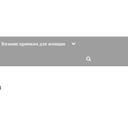
Toggle
Вязание крючком для женщин
sub-
menu
Toggle
search
form
а