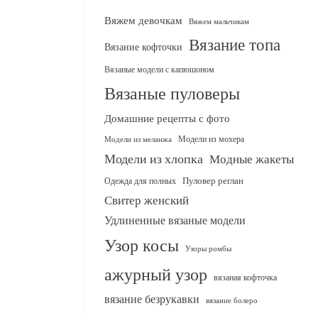
Вяжем девочкам
Вяжем мальчикам
Вязание топа
Вязание кофточки
Вязаные модели с капюшоном
Вязаные пуловеры
Домашние рецепты с фото
Модели из мохера
Модели из меланжа
Модели из хлопка
Модные жакеты
Одежда для полных
Пуловер реглан
Свитер женский
Удлиненные вязаные модели
Узор косы
Узоры ромбы
ажурный узор
вязаная кофточка
вязание безрукавки
вязание болеро