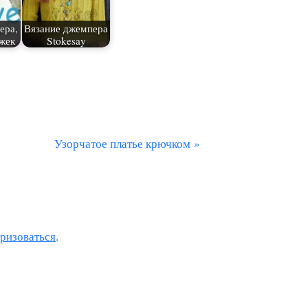
ера,
Вязание джемпера
жек
Stokesay
С
Узорчатое платье крючком
л
е
д
у
оризоваться
.
ю
щ
а
я