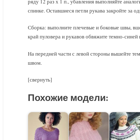
ряду 12 раз х 1 п., убавления выполняйте анал
спинке. Оставшиеся петли рукава закройте за од
Сборка: выполните плечевые и боковые швы, вш
край пуловера и рукавов обвяжите темно-синей
На передней части с левой стороны вышейте те
швом.
[свернуть]
Похожие модели: