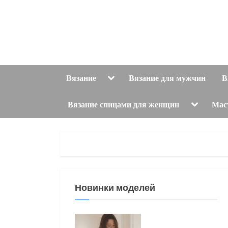
Skip
to
content
Toggle
Вязание
Вязание для мужчин
В
sub-
menu
Toggle
Вязание спицами для женщин
Мас
sub-
menu
Новинки моделей