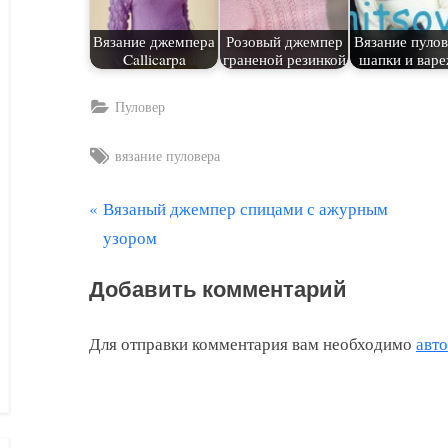
Вязание джемпера
Розовый джемпер
Вязание пулов
Callicarpa
граненой резинкой
шапки и варе
Пуловер
Tags:
вязание пуловера
П
Вязаный джемпер спицами с ажурным
Навигация
р
узором
по
е
Добавить комментарий
д
записям
ы
Для отправки комментария вам необходимо
авт
д
у
щ
а