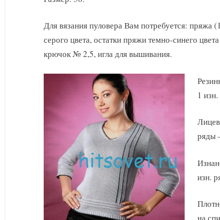
из
бамбука
Для вязания пуловера Вам потребуется: пряжа (1
серого цвета, остатки пряжи темно-синего цвета
крючок № 2,5, игла для вышивания.
Резинк
1 изн. 
Лицева
ряды –
Изнано
изн. р
Плотно
на спи