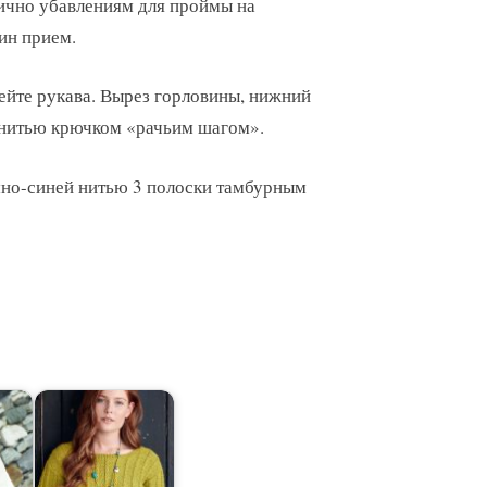
огично убавлениям для проймы на
ин прием.
ейте рукава. Вырез горловины, нижний
 нитью крючком «рачьим шагом».
мно-синей нитью 3 полоски тамбурным