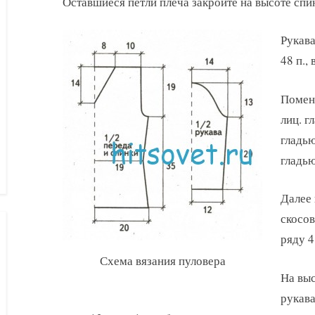
Оставшиеся петли плеча закройте на высоте спи
Рукава
48 п.,
Поменя
лиц. г
гладью
гладью
Далее 
скосов
ряду 4 
Схема вязания пуловера
На выс
рукава