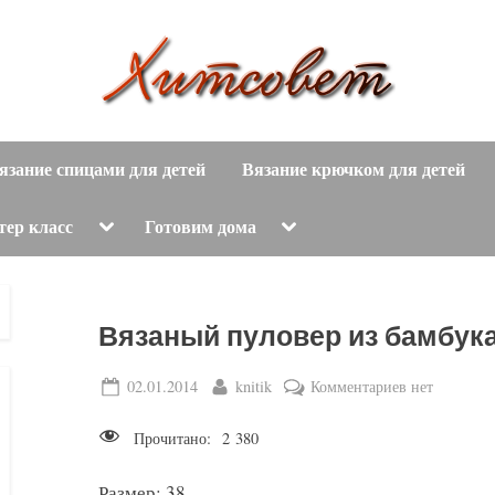
вязание
Х
спицами,
язание спицами для детей
Вязание крючком для детей
и
вязание
крючком,
т
Toggle
Toggle
тер класс
Готовим дома
sub-
sub-
модные
menu
menu
с
вязаные
модели
о
Вязаный пуловер из бамбук
с
пошаговым
в
Posted
By
к
02.01.2014
knitik
Комментариев
нет
описанием
on
записи
е
и
Прочитано:
2 380
Вязаный
схемами.
т
пуловер
Размер: 38.