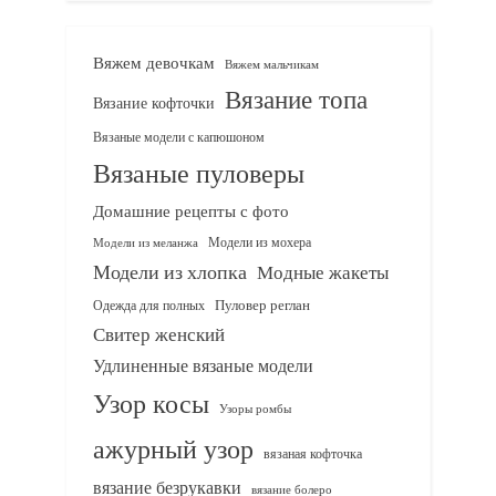
Вяжем девочкам
Вяжем мальчикам
Вязание топа
Вязание кофточки
Вязаные модели с капюшоном
Вязаные пуловеры
Домашние рецепты с фото
Модели из мохера
Модели из меланжа
Модели из хлопка
Модные жакеты
Одежда для полных
Пуловер реглан
Свитер женский
Удлиненные вязаные модели
Узор косы
Узоры ромбы
ажурный узор
вязаная кофточка
вязание безрукавки
вязание болеро