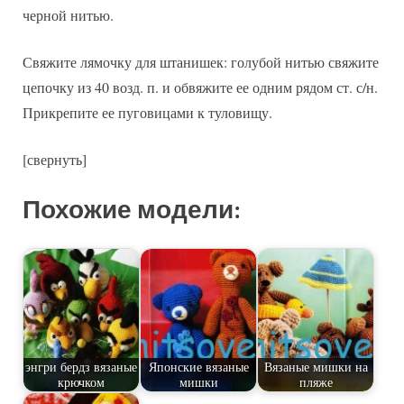
черной нитью.
Свяжите лямочку для штанишек: голубой нитью свяжите
цепочку из 40 возд. п. и обвяжите ее одним рядом ст. с/н.
Прикрепите ее пуговицами к туловищу.
[свернуть]
Похожие модели:
энгри бердз вязаные
Японские вязаные
Вязаные мишки на
крючком
мишки
пляже