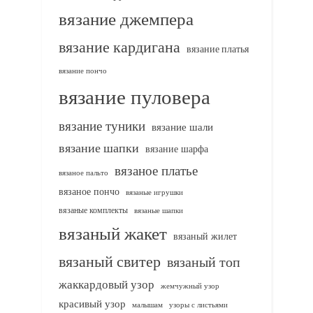
вязание джемпера
вязание кардигана
вязание платья
вязание пончо
вязание пуловера
вязание туники
вязание шали
вязание шапки
вязание шарфа
вязаное платье
вязаное пальто
вязаное пончо
вязаные игрушки
вязаные комплекты
вязаные шапки
вязаный жакет
вязаный жилет
вязаный свитер
вязаный топ
жаккардовый узор
жемчужный узор
красивый узор
узоры с листьями
малышам