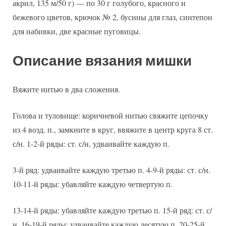
акрил, 135 м/50 г) — по 30 г голубого, красного и
бежевого цветов, крючок № 2, бусины для глаз, синтепон
для набивки, две красные пуговицы.
Описание вязания мишки
Вяжите нитью в два сложения.
Голова и туловище: коричневой нитью свяжите цепочку
из 4 возд. п., замкните в круг, ввяжите в центр круга 8 ст.
с/н. 1-2-й ряды: ст. с/н, удваивайте каждую п.
3-й ряд: удваивайте каждую третью п. 4-9-й ряды: ст. с/н.
10-11-й ряды: убавляйте каждую четвертую п.
13-14-й ряды: убавляйте каждую третью п. 15-й ряд: ст. с/
н. 16-19-й ряды: удваивайте каждую десятую п. 20-25-й