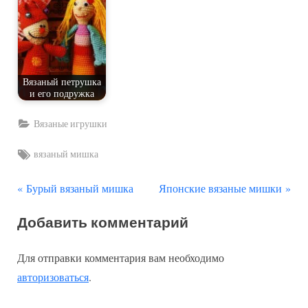
Вязаный петрушка
и его подружка
Вязаные игрушки
Tags:
вязаный мишка
П
С
Навигация
Бурый вязаный мишка
Японские вязаные мишки
р
л
по
Добавить комментарий
е
е
д
д
записям
Для отправки комментария вам необходимо
ы
у
авторизоваться
.
д
ю
у
щ