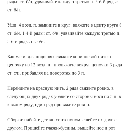
ряды: ст. б/н, удваивайте каждую третью п. 5-6-й ряды:
ст. б/н.
Уши: 4 возд. п. замкните в круг, ввяжите в центр круга 8
ст. б/н. 1-4-й ряды: ст. б/н, удваивайте каждую третью п.
5-6-й ряды: ст. б/н.
Башмаки: для подошвы свяжите коричневой нитью
цепочку из 12 возд. п., провяжите вокруг цепочки 3 ряда
ст. с/н, прибавляя на поворотах по 3 п.
Перейдите на красную нить, 2 ряда свяжите ровно, в
следующих двух рядах убавьте со стороны носа по 5 п. в
каждом ряду, один ряд провяжите ровно.
Сборка: набейте детали синтепоном, сшейте их друг с
другом. Пришейте глазки-бусины, вышейте нос и рот