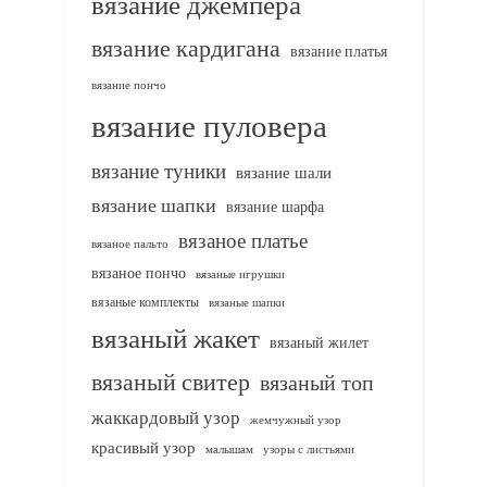
вязание джемпера
вязание кардигана
вязание платья
вязание пончо
вязание пуловера
вязание туники
вязание шали
вязание шапки
вязание шарфа
вязаное платье
вязаное пальто
вязаное пончо
вязаные игрушки
вязаные комплекты
вязаные шапки
вязаный жакет
вязаный жилет
вязаный свитер
вязаный топ
жаккардовый узор
жемчужный узор
красивый узор
узоры с листьями
малышам