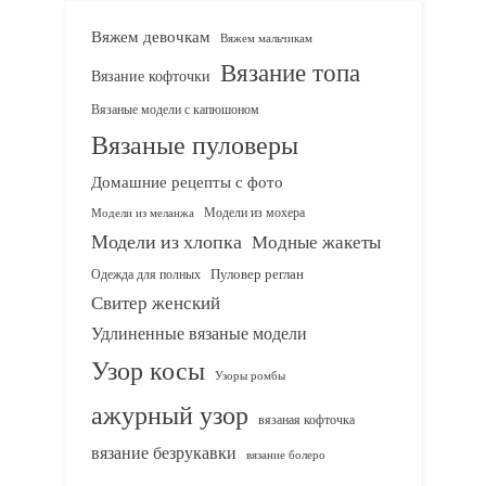
Вяжем девочкам
Вяжем мальчикам
Вязание топа
Вязание кофточки
Вязаные модели с капюшоном
Вязаные пуловеры
Домашние рецепты с фото
Модели из мохера
Модели из меланжа
Модели из хлопка
Модные жакеты
Одежда для полных
Пуловер реглан
Свитер женский
Удлиненные вязаные модели
Узор косы
Узоры ромбы
ажурный узор
вязаная кофточка
вязание безрукавки
вязание болеро