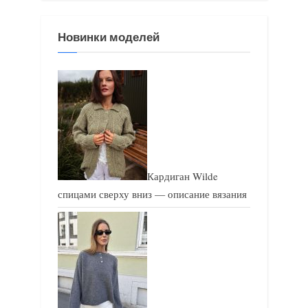
я
з
Новинки моделей
з
а
а
п
п
и
и
с
с
ь
ь
:
:
Кардиган Wilde
спицами сверху вниз — описание вязания