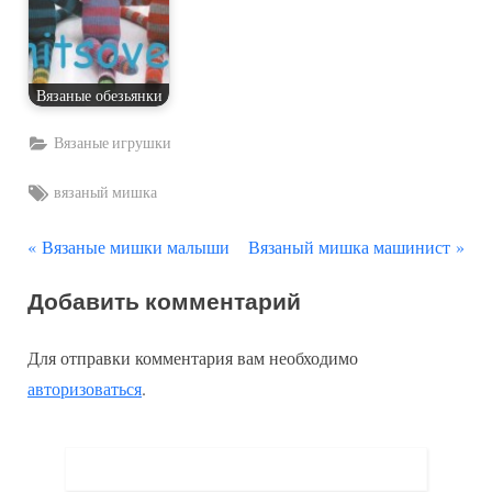
Вязаные обезьянки
Вязаные игрушки
Tags:
вязаный мишка
П
С
Навигация
Вязаные мишки малыши
Вязаный мишка машинист
р
л
по
Добавить комментарий
е
е
д
д
записям
Для отправки комментария вам необходимо
ы
у
авторизоваться
.
д
ю
у
щ
щ
а
а
я