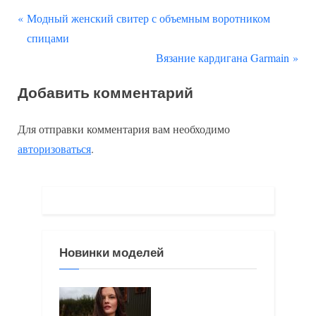
П
Навигация
Модный женский свитер с объемным воротником
р
спицами
по
е
С
Вязание кардигана Garmain
д
л
записям
Добавить комментарий
ы
е
д
д
Для отправки комментария вам необходимо
у
у
авторизоваться
.
щ
ю
а
щ
я
а
з
я
а
з
Новинки моделей
п
а
и
п
с
и
ь
с