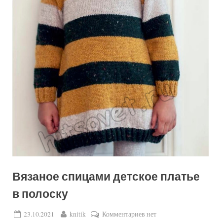
Вязаное спицами детское платье
в полоску
Posted
By
к
23.10.2021
knitik
Комментариев
нет