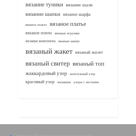
вязание туники
вязание шали
вязание шапки
вязание шарфа
вязаное платье
вязаное пальто
вязаное пончо
вязаные игрушки
вязаные комплекты
вязаные шапки
вязаный жакет
вязаный жилет
вязаный свитер
вязаный топ
жаккардовый узор
жемчужный узор
красивый узор
узоры с листьями
малышам
Контакты
Политика конфиденциальности