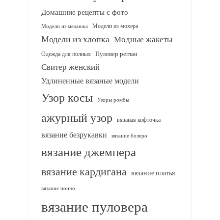
Домашние рецепты с фото
Модели из мохера
Модели из меланжа
Модели из хлопка
Модные жакеты
Одежда для полных
Пуловер реглан
Свитер женский
Удлиненные вязаные модели
Узор косы
Узоры ромбы
ажурный узор
вязаная кофточка
вязание безрукавки
вязание болеро
вязание джемпера
вязание кардигана
вязание платья
вязание пончо
вязание пуловера