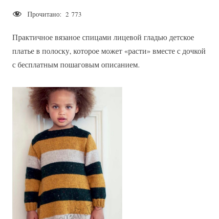
on
записи
Прочитано:
2 773
Вязаное
спицами
Практичное вязаное спицами лицевой гладью детское
детское
платье
платье в полоску, которое может «расти» вместе с дочкой
в
с бесплатным пошаговым описанием.
полоску