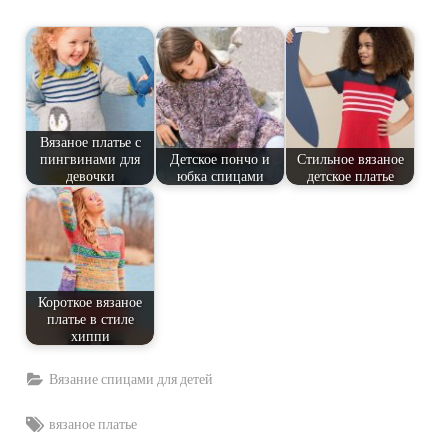
Вязаное платье с
пингвинами для
Детское пончо и
Стильное вязаное
девочки
юбка спицами
детское платье
Короткое вязаное
платье в стиле
хиппи
Вязание спицами для детей
Tags:
вязаное платье