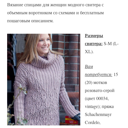
Вязание спицами для женщин модного свитера с
свитер
с
объемным воротником со схемами и бесплатным
объемным
пошаговым описанием.
воротником
спицами
Размеры
свитера:
S-М (L-
XL).
Вам
потребуется:
15
(20) мотков
розовато-серой
(цвет 00034,
vintage); пряжа
Schachenmayr
Cordelo,