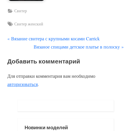
Свитер
Tags:
Свитер женский
П
Навигация
Вязание свитера с крупными косами Carrick
р
С
Вязаное спицами детское платье в полоску
по
е
л
Добавить комментарий
д
е
записям
ы
д
Для отправки комментария вам необходимо
д
у
авторизоваться
.
у
ю
щ
щ
а
а
я
я
з
з
Новинки моделей
а
а