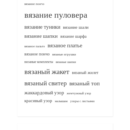
вязание пончо
вязание пуловера
вязание туники
вязание шали
вязание шапки
вязание шарфа
вязаное платье
вязаное пальто
вязаное пончо
вязаные игрушки
вязаные комплекты
вязаные шапки
вязаный жакет
вязаный жилет
вязаный свитер
вязаный топ
жаккардовый узор
жемчужный узор
красивый узор
узоры с листьями
малышам