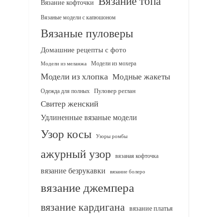
Вязание топа
Вязание кофточки
Вязаные модели с капюшоном
Вязаные пуловеры
Домашние рецепты с фото
Модели из мохера
Модели из меланжа
Модели из хлопка
Модные жакеты
Одежда для полных
Пуловер реглан
Свитер женский
Удлиненные вязаные модели
Узор косы
Узоры ромбы
ажурный узор
вязаная кофточка
вязание безрукавки
вязание болеро
вязание джемпера
вязание кардигана
вязание платья