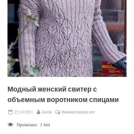
Модный женский свитер с
объемным воротником спицами
Posted
By
к
22.10.2021
knitik
Комментариев
нет
on
записи
Прочитано:
3 844
Модный
женский