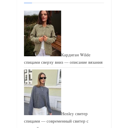
п
п
и
и
с
с
ь
ь
:
:
Кардиган Wilde
спицами сверху вниз — описание вязания
Henley свитер
спицами — современный свитер с