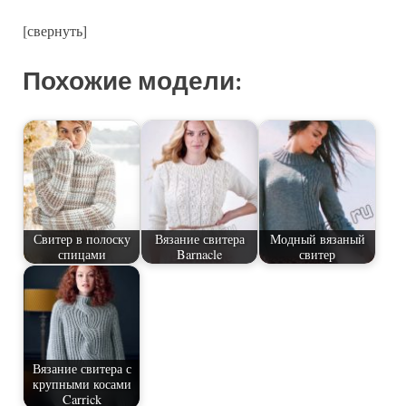
[свернуть]
Похожие модели:
Свитер в полоску
Вязание свитера
Модный вязаный
спицами
Barnacle
свитер
Вязание свитера с
крупными косами
Carrick