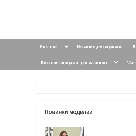
Skip
to
content
Toggle
Вязание
Вязание для мужчин
В
sub-
menu
Toggle
Вязание спицами для женщин
Мас
sub-
menu
Новинки моделей