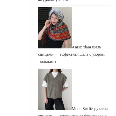
Amsterdam шаль
спицами — эффектная шаль с узором
тюльпаны
Moon Set безрукавка
спицами — классическая безрукавка с