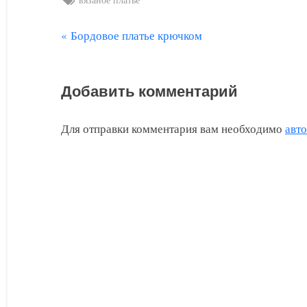
П
Бордовое платье крючком
Навигация
р
по
е
Добавить комментарий
д
записям
ы
Для отправки комментария вам необходимо
авт
д
у
щ
а
я
з
а
п
и