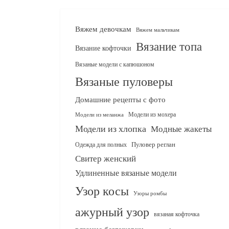
Вяжем девочкам
Вяжем мальчикам
Вязание топа
Вязание кофточки
Вязаные модели с капюшоном
Вязаные пуловеры
Домашние рецепты с фото
Модели из мохера
Модели из меланжа
Модели из хлопка
Модные жакеты
Одежда для полных
Пуловер реглан
Свитер женский
Удлиненные вязаные модели
Узор косы
Узоры ромбы
ажурный узор
вязаная кофточка