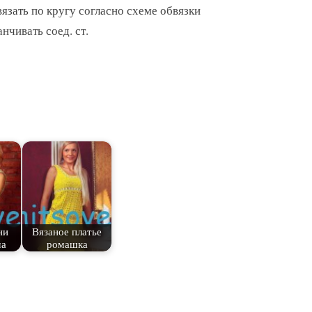
язать по кругу согласно схеме обвязки
нчивать соед. ст.
ни
Вязаное платье
ма
ромашка