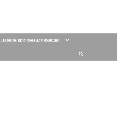
Toggle
Вязание крючком для женщин
sub-
menu
Toggle
search
form