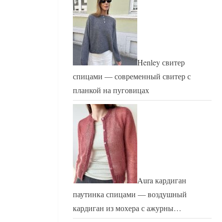
Henley свитер
спицами — современный свитер с
планкой на пуговицах
Aura кардиган
паутинка спицами — воздушный
кардиган из мохера с ажурны…