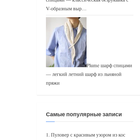
V-образным выр…
Plume шарф спицами
— легкий летний шарф из льняной
пряжи
Самые популярные записи
Пуловер с красивым узором из кос