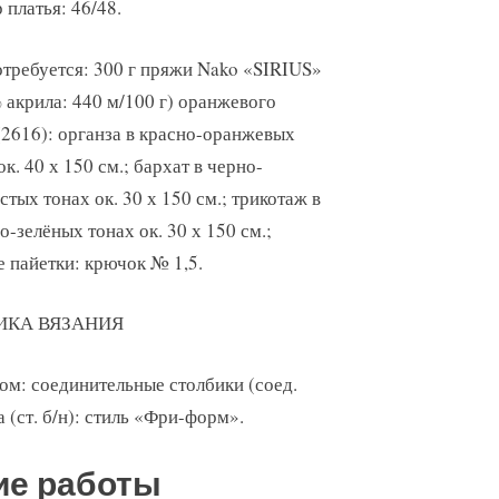
 платья: 46/48.
требуется: 300 г пряжи Nako «SIRIUS»
 акрила: 440 м/100 г) оранжевого
(2616): органза в красно-оранжевых
ок. 40 х 150 см.; бархат в черно-
стых тонах ок. 30 х 150 см.; трикотаж в
о-зелёных тонах ок. 30 х 150 см.;
 пайетки: крючок № 1,5.
ИКА ВЯЗАНИЯ
м: соединительные столбики (соед.
а (ст. б/н): стиль «Фри-форм».
ие работы