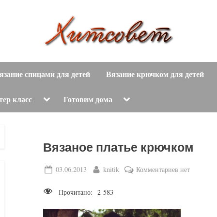
вязание
Х
спицами,
язание спицами для детей
Вязание крючком для детей
и
вязание
крючком,
т
Toggle
Toggle
тер класс
Готовим дома
sub-
sub-
модные
menu
menu
с
вязаные
модели
о
Вязаное платье крючком
с
пошаговым
в
Posted
By
к
03.06.2013
knitik
Комментариев
нет
описанием
on
записи
е
и
Прочитано:
2 583
Вязаное
схемами.
т
платье