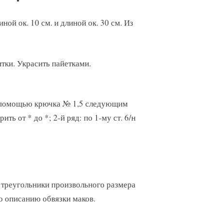
ной ок. 10 см. и длиной ок. 30 см. Из
тки. Украсить пайетками.
с помощью крючка № 1,5 следующим
орить от * до *; 2-й ряд: по 1-му ст. 6/н
.
ь треугольники произвольного размера
о описанию обвязки маков.