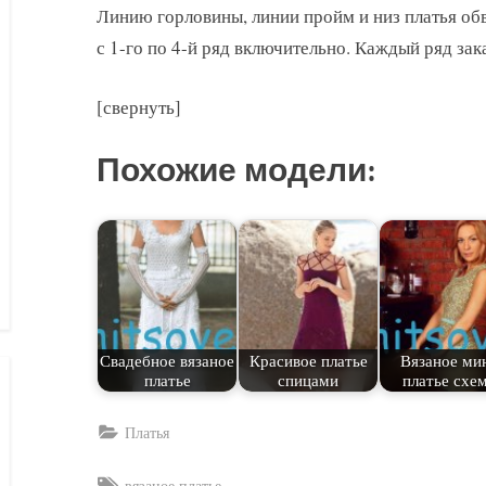
Линию горловины, линии пройм и низ платья обв
с 1-го по 4-й ряд включительно. Каждый ряд зака
[свернуть]
Похожие модели:
Свадебное вязаное
Красивое платье
Вязаное ми
платье
спицами
платье схе
Платья
Tags:
вязаное платье