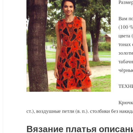
крючком
Размер
Вам по
(100 %
цвета 
тонах 
золоти
табачн
чёрные
ТЕХН
Крючко
ст.), воздушные петли (в. п.). столбики без накид
Вязание платья описан