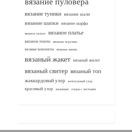
вязание пуловера
вязание туники
вязание шали
вязание шапки
вязание шарфа
вязаное платье
вязаное пальто
вязаное пончо
вязаные игрушки
вязаные комплекты
вязаные шапки
вязаный жакет
вязаный жилет
вязаный свитер
вязаный топ
жаккардовый узор
жемчужный узор
красивый узор
узоры с листьями
малышам