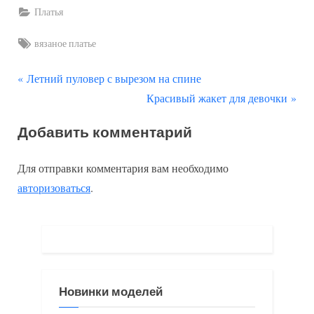
Платья
Tags:
вязаное платье
П
Навигация
Летний пуловер с вырезом на спине
р
С
Красивый жакет для девочки
по
е
л
Добавить комментарий
д
е
записям
ы
д
Для отправки комментария вам необходимо
д
у
авторизоваться
.
у
ю
щ
щ
а
а
я
я
з
з
Новинки моделей
а
а
п
п