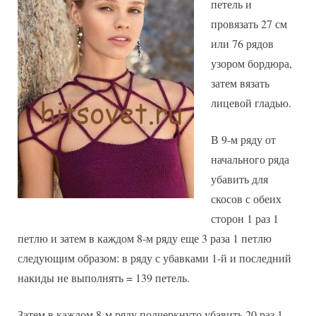
петель и
провязать 27 см
или 76 рядов
узором бордюра,
затем вязать
лицевой гладью.
В 9-м ряду от
начального ряда
убавить для
скосов с обеих
сторон 1 раз 1
петлю и затем в каждом 8-м ряду еще 3 раза 1 петлю
следующим образом: в ряду с убавками 1-й и последний
накиды не выполнять = 139 петель.
Затем в каждом 8-м ряду подчеркнуто убавить 20 раз 1