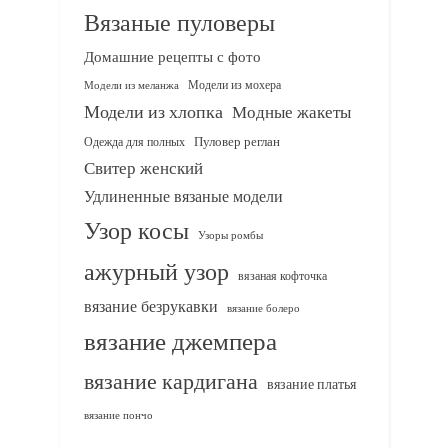
Вязаные пуловеры
Домашние рецепты с фото
Модели из мохера
Модели из меланжа
Модели из хлопка
Модные жакеты
Одежда для полных
Пуловер реглан
Свитер женский
Удлиненные вязаные модели
Узор косы
Узоры ромбы
ажурный узор
вязаная кофточка
вязание безрукавки
вязание болеро
вязание джемпера
вязание кардигана
вязание платья
вязание пончо