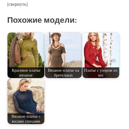
[свернуть]
Похожие модели:
Красивое платье
Вязаное платье на
Платье с узором из
вязаное
бретельках
кос
Вязаное платье с
косами спицами