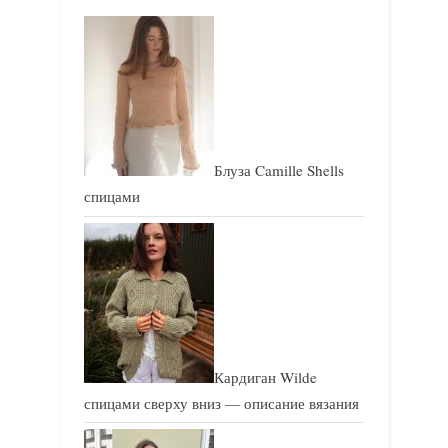
и
и
с
с
ь
ь
:
:
Блуза Camille Shells
спицами
Кардиган Wilde
спицами сверху вниз — описание вязания