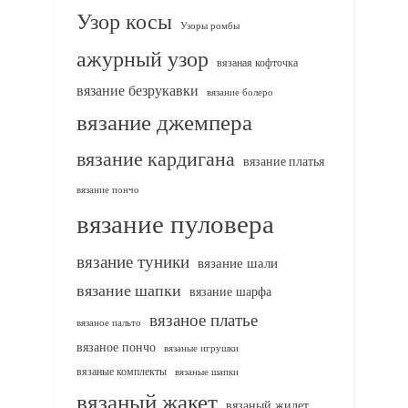
Узор косы
Узоры ромбы
ажурный узор
вязаная кофточка
вязание безрукавки
вязание болеро
вязание джемпера
вязание кардигана
вязание платья
вязание пончо
вязание пуловера
вязание туники
вязание шали
вязание шапки
вязание шарфа
вязаное платье
вязаное пальто
вязаное пончо
вязаные игрушки
вязаные комплекты
вязаные шапки
вязаный жакет
вязаный жилет