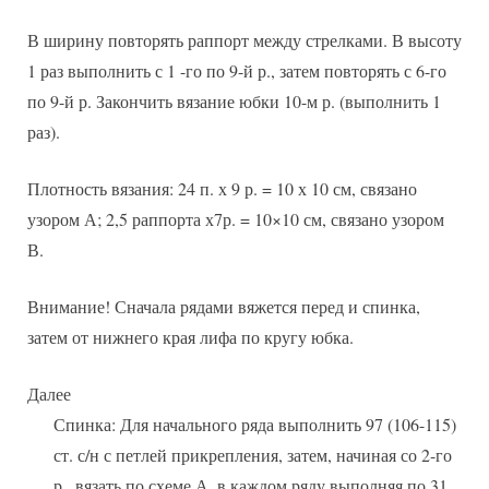
В ширину повторять раппорт между стрелками. В высоту
1 раз выполнить с 1 -го по 9-й р., затем повторять с 6-го
по 9-й р. Закончить вязание юбки 10-м р. (выполнить 1
раз).
Плотность вязания: 24 п. х 9 р. = 10 х 10 см, связано
узором А; 2,5 раппорта х7р. = 10×10 см, связано узором
В.
Внимание! Сначала рядами вяжется перед и спинка,
затем от нижнего края лифа по кругу юбка.
Далее
Спинка: Для начального ряда выполнить 97 (106-115)
ст. с/н с петлей прикрепления, затем, начиная со 2-го
р., вязать по схеме А, в каждом ряду выполняя по 31