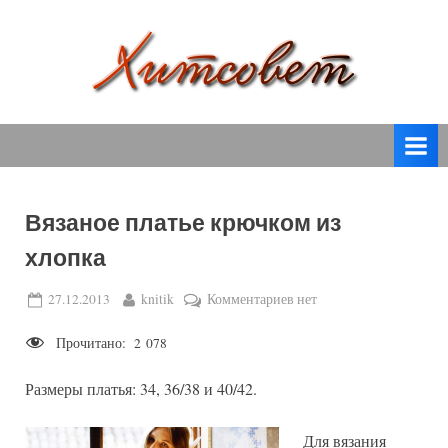
Skip
to
content
вязание
Х
спицами,
и
вязание
т
крючком,
модные
с
вязаные
Вязаное платье крючком из
о
модели
хлопка
с
в
пошаговым
е
Posted
By
к
27.12.2013
knitik
Комментариев
нет
описанием
on
записи
т
и
Прочитано:
2 078
Вязаное
схемами.
платье
Размеры платья: 34, 36/38 и 40/42.
крючком
из
хлопка
Для вязания