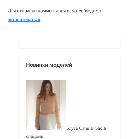
ы
д
Для отправки комментария вам необходимо
д
у
авторизоваться
.
у
ю
щ
щ
а
а
я
я
з
з
Новинки моделей
а
а
п
п
и
и
с
с
ь
ь
:
:
Блуза Camille Shells
спицами