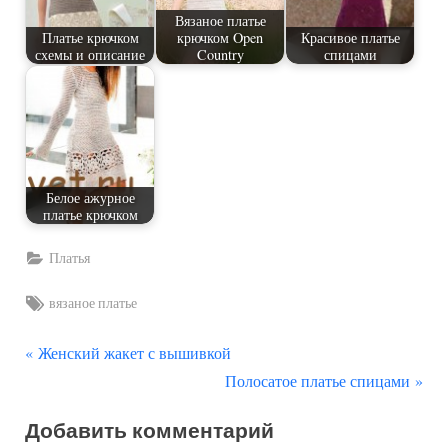
Вязаное платье
Платье крючком
крючком Open
Красивое платье
схемы и описание
Country
спицами
Белое ажурное
платье крючком
Платья
Tags:
вязаное платье
П
Навигация
Женский жакет с вышивкой
р
С
Полосатое платье спицами
по
е
л
Добавить комментарий
д
е
записям