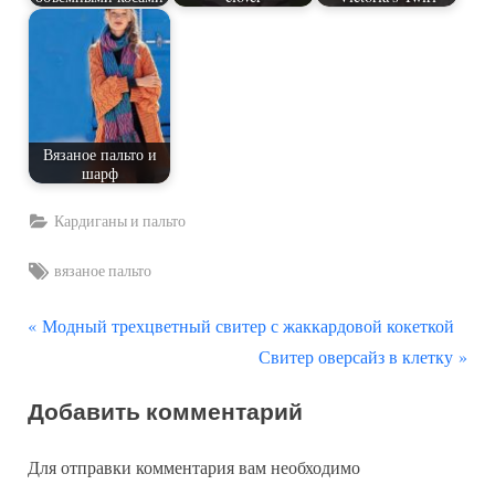
Вязаное пальто и
шарф
Кардиганы и пальто
Tags:
вязаное пальто
П
Навигация
Модный трехцветный свитер с жаккардовой кокеткой
р
С
Свитер оверсайз в клетку
по
е
л
Добавить комментарий
д
е
записям
ы
д
Для отправки комментария вам необходимо
д
у