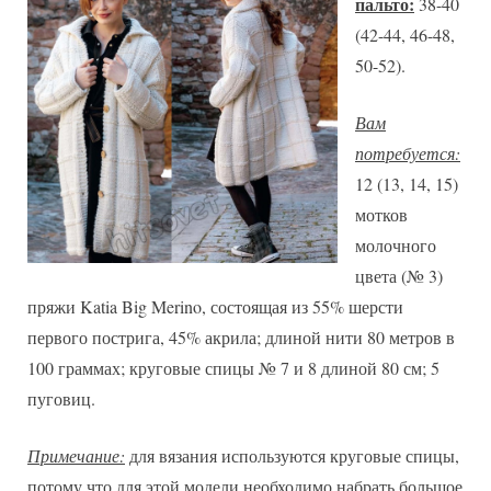
пальто:
38-40
(42-44, 46-48,
50-52).
Вам
потребуется:
12 (13, 14, 15)
мотков
молочного
цвета (№ 3)
пряжи Katia Big Merino, состоящая из 55% шерсти
первого пострига, 45% акрила; длиной нити 80 метров в
100 граммах; круговые спицы № 7 и 8 длиной 80 см; 5
пуговиц.
Примечание:
для вязания используются круговые спицы,
потому что для этой модели необходимо набрать большое