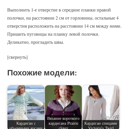
Выполнить 1-е отверстие в середине планки правой
полочки, на расстоянии 2 см от горловины, остальные 4
отверстия расположить на расстоянии 14 см между ними.
Пришить пуговицы на планку левой полочки.
Деликатно, прогладить швы.
[свернуть]
Похожие модели:
Вязание короткого
Кардиган с
кардигана Prairie
Кардиган спицами
объемными косами
clover
Victoria's Twirl