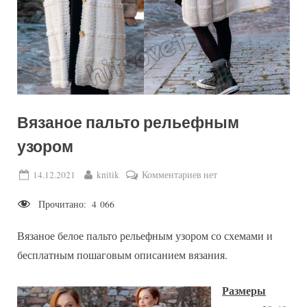
Вязаное пальто рельефным
узором
Posted
By
к
14.12.2021
knitik
Комментариев
нет
on
записи
Прочитано:
4 066
Вязаное
пальто
Вязаное белое пальто рельефным узором со схемами и
рельефным
узором
бесплатным пошаговым описанием вязания.
Размеры