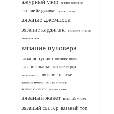
ажурный узор
вязаная кофточка
вязание безрукавки
вязание болеро
вязание джемпера
вязание кардигана
вязание платья
вязание пончо
вязание пуловера
вязание туники
вязание шали
вязание шапки
вязание шарфа
вязаное платье
вязаное пальто
вязаное пончо
вязаные игрушки
вязаные комплекты
вязаные шапки
вязаный жакет
вязаный жилет
вязаный свитер
вязаный топ