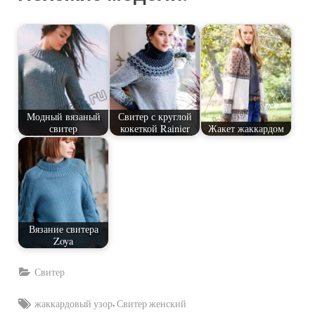
Модный вязаный
Свитер с круглой
свитер
кокеткой Rainier
Жакет жаккардом
Вязание свитера
Zoya
Свитер
Tags:
,
жаккардовый узор
Свитер женский