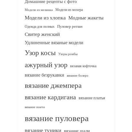
Домашние рецепты с фото
Модели из мохера
Модели из меланжа
Модели из хлопка
Модные жакеты
Одежда для полных
Пуловер реглан
Свитер женский
Удлиненные вязаные модели
Узор косы
Узоры ромбы
ажурный узор
вязаная кофточка
вязание безрукавки
вязание болеро
вязание джемпера
вязание кардигана
вязание платья
вязание пончо
вязание пуловера
вязание туники
вязание шали