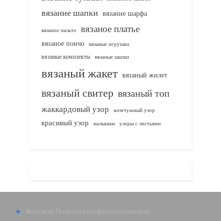
вязание шапки
вязание шарфа
вязаное платье
вязаное пальто
вязаное пончо
вязаные игрушки
вязаные комплекты
вязаные шапки
вязаный жакет
вязаный жилет
вязаный свитер
вязаный топ
жаккардовый узор
жемчужный узор
красивый узор
узоры с листьями
малышам
Контакты
Политика конфиденциальности