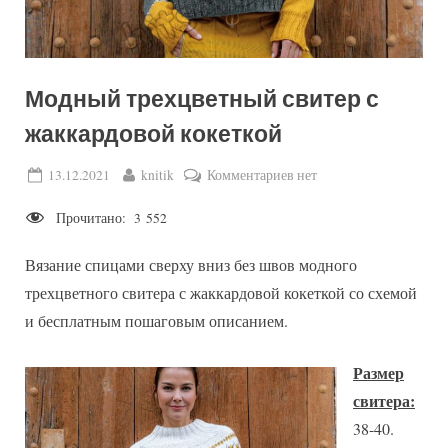
Модный трехцветный свитер с
жаккардовой кокеткой
Posted
By
к
13.12.2021
knitik
Комментариев
нет
on
записи
Прочитано:
3 552
Модный
трехцветный
Вязание спицами сверху вниз без швов модного
свитер
с
трехцветного свитера с жаккардовой кокеткой со схемой
жаккардовой
и бесплатным пошаговым описанием.
кокеткой
Размер
свитера:
38-40.