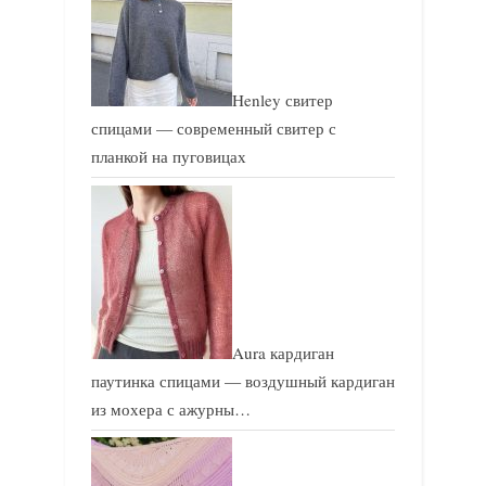
ь
ь
:
:
Henley свитер
спицами — современный свитер с
планкой на пуговицах
Aura кардиган
паутинка спицами — воздушный кардиган
из мохера с ажурны…