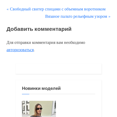
П
Навигация
Свободный свитер спицами с объемным воротником
р
С
Вязаное пальто рельефным узором
по
е
л
Добавить комментарий
д
е
записям
ы
д
Для отправки комментария вам необходимо
д
у
авторизоваться
.
у
ю
щ
щ
а
а
я
я
з
з
Новинки моделей
а
а
п
п
и
и
с
с