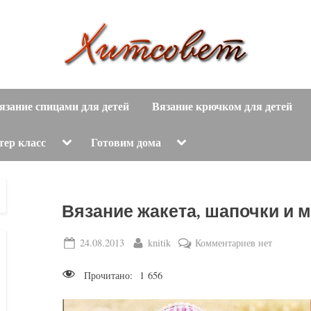
вязание
Х
спицами,
язание спицами для детей
Вязание крючком для детей
и
вязание
крючком,
т
Toggle
Toggle
тер класс
Готовим дома
sub-
sub-
модные
menu
menu
с
вязаные
модели
о
Вязание жакета, шапочки и 
с
пошаговым
в
Posted
By
к
24.08.2013
knitik
Комментариев
нет
описанием
on
записи
е
и
Прочитано:
1 656
Вязание
схемами.
т
жакета,