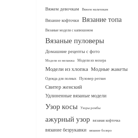
Вяжем девочкам
Вяжем мальчикам
Вязание топа
Вязание кофточки
Вязаные модели с капюшоном
Вязаные пуловеры
Домашние рецепты с фото
Модели из мохера
Модели из меланжа
Модели из хлопка
Модные жакеты
Одежда для полных
Пуловер реглан
Свитер женский
Удлиненные вязаные модели
Узор косы
Узоры ромбы
ажурный узор
вязаная кофточка
вязание безрукавки
вязание болеро