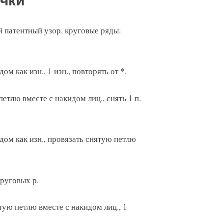
чки
й патентный узор, круговые ряды:
дом как изн., 1 изн., повторять от *.
петлю вместе с накидом лиц., снять 1 п.
кидом как изн., провязать снятую петлю
круговых р.
ятую петлю вместе с накидом лиц., 1