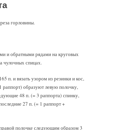
та
ыреза горловины.
ыми и обратными рядами на круговых
на чулочных спицах.
5 п. и вязать узором из резинки и кос,
+ 1 раппорт) образуют левую полочку,
едующие 48 п. (= 3 раппорта) спинку,
последние 27 п. (= 1 раппорт +
 правой полочке следующим образом 3