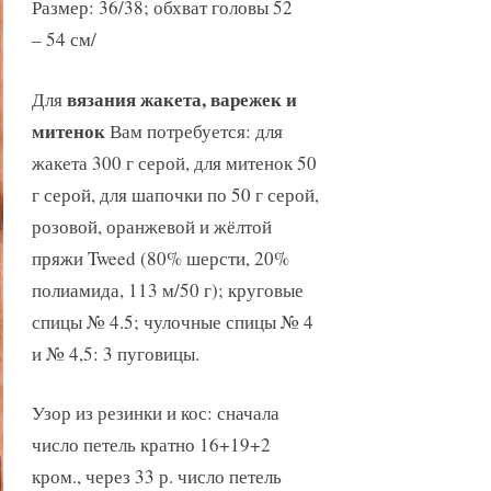
Размер: 36/38; обхват головы 52
– 54 см/
вязания жакета, варежек и
Для
митенок
Вам потребуется: для
жакета 300 г серой, для митенок 50
г серой, для шапочки по 50 г серой,
розовой, оранжевой и жёлтой
пряжи Tweed (80% шерсти, 20%
полиамида, 113 м/50 г); круговые
спицы № 4.5; чулочные спицы № 4
и № 4,5: 3 пуговицы.
Узор из резинки и кос: сначала
число петель кратно 16+19+2
кром., через 33 р. число петель