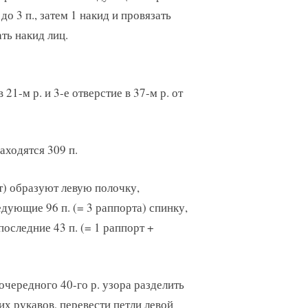
 до 3 п., затем 1 накид и провязать
ать накид лиц.
 21-м р. и 3-е отверстие в 37-м р. от
находятся 309 п.
рт) образуют левую полочку,
едующие 96 п. (= 3 раппорта) спинку,
последние 43 п. (= 1 раппорт +
 очередного 40-го р. узора разделить
х рукавов, перевести петли левой