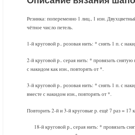
Описание вязания шапо
Резинка: попеременно 1 лиц., 1 изн. Двухцветны
чётное число петель.
1-й круговой р.. розовая нить: * снять 1 п. с наки
2-й круговой р.. серая нить: * провязать снятую 
с накидом как изн., повторять от *.
3-й круговой р.. розовая нить: * снять 1 п. с на
вместе с накидом изн., повторять от *.
Повторить 2-й и 3-й круговые р. ещё 7 раз = 17 
18-й круговой р., серая нить: * провязать сн