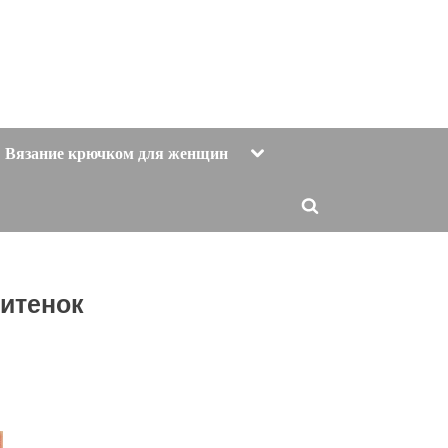
Toggle
Вязание крючком для женщин
sub-
menu
Toggle
search
form
митенок