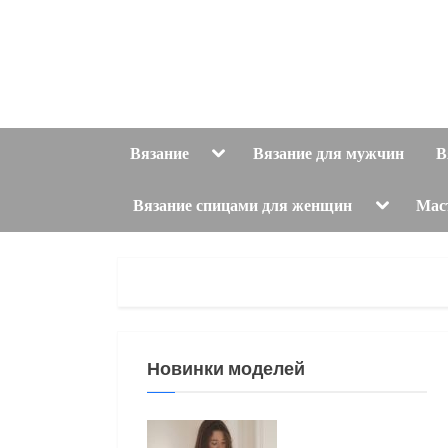
Skip
to
content
Toggle
Вязание
Вязание для мужчин
В
sub-
menu
Toggle
Вязание спицами для женщин
Мас
sub-
menu
Новинки моделей