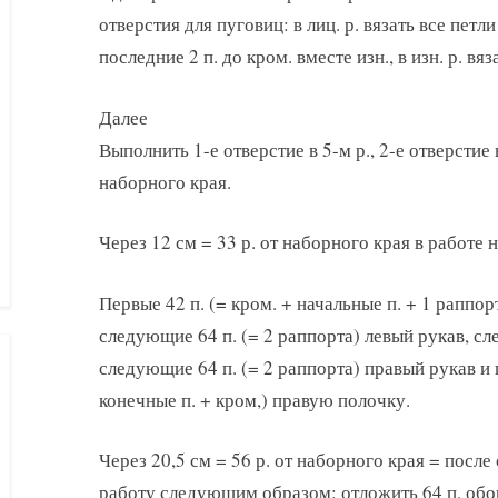
отверстия для пуговиц: в лиц. р. вязать все петли
последние 2 п. до кром. вместе изн., в изн. р. вяз
Далее
Выполнить 1-е отверстие в 5-м р., 2-е отверстие в
наборного края.
Через 12 см = 33 р. от наборного края в работе 
Первые 42 п. (= кром. + начальные п. + 1 раппо
следующие 64 п. (= 2 раппорта) левый рукав, сл
следующие 64 п. (= 2 раппорта) правый рукав и 
конечные п. + кром,) правую полочку.
Через 20,5 см = 56 р. от наборного края = после
работу следующим образом: отложить 64 п. обои