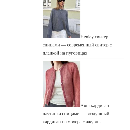
Henley свитер
спицами — современный свитер с
планкой на пуговицах
Aura кардиган
паутинка спицами — воздушный
кардиган из мохера с ажурны…