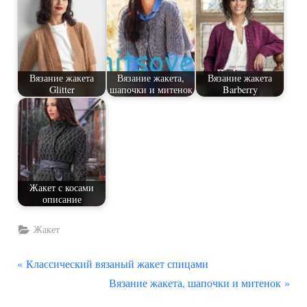
Вязание жакета
Вязание жакета,
Вязание жакета
Glitter
шапочки и митенок
Barberry
Жакет с косами
описание
Жакет
П
Навигация
Классический вязаный жакет спицами
р
С
Вязание жакета, шапочки и митенок
по
е
л