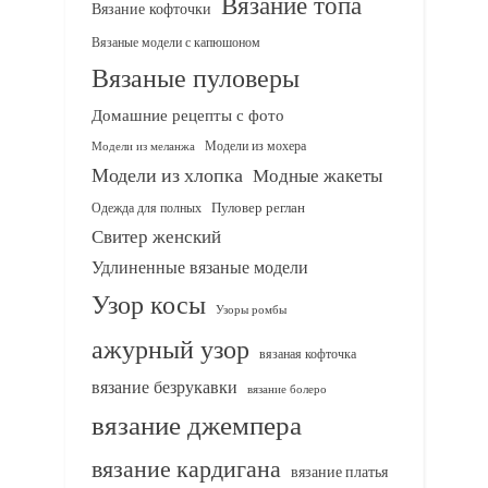
Вязание топа
Вязание кофточки
Вязаные модели с капюшоном
Вязаные пуловеры
Домашние рецепты с фото
Модели из мохера
Модели из меланжа
Модели из хлопка
Модные жакеты
Одежда для полных
Пуловер реглан
Свитер женский
Удлиненные вязаные модели
Узор косы
Узоры ромбы
ажурный узор
вязаная кофточка
вязание безрукавки
вязание болеро
вязание джемпера
вязание кардигана
вязание платья