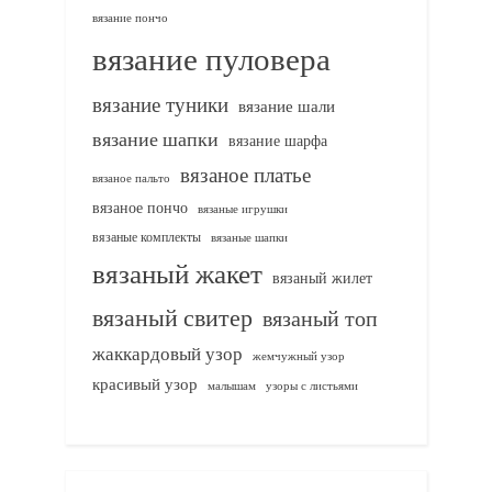
вязание пончо
вязание пуловера
вязание туники
вязание шали
вязание шапки
вязание шарфа
вязаное платье
вязаное пальто
вязаное пончо
вязаные игрушки
вязаные комплекты
вязаные шапки
вязаный жакет
вязаный жилет
вязаный свитер
вязаный топ
жаккардовый узор
жемчужный узор
красивый узор
узоры с листьями
малышам