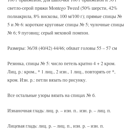
светло-серой пряжи Montego Tweed (50% шерсти, 42%
полиакрила, 8% вискозы, 100 м/100 г); прямые спицы №
5 и № 6: короткие круговые спицы № 5; чулочные спицы
№ 6; 9 пуговиц; серый меховой помпон.
Размеры: 36/38 (40/42) 44/46; обхват головы 55 – 57 см
Резинка, спицы № 5: число петель кратно 4 + 2 кром.
Лиц, р.: кром., * 1 лиц., 2 изн., 1 лиц., повторять от *,
кром. Изн. р.: петли вязать по рисунку.
Все остальные узоры вязать на спицах № б.
Изнаночная гладь: лиц. р. – изн. п.. изн. р. – лиц. п.
Лицевая гладь: лиц. р. – лиц. п., изн. р. – изн. п.