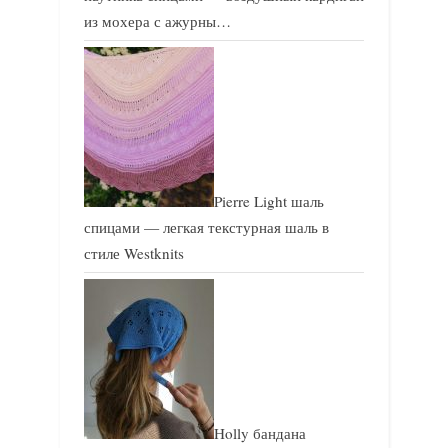
из мохера с ажурны…
Pierre Light шаль
спицами — легкая текстурная шаль в
стиле Westknits
Holly бандана