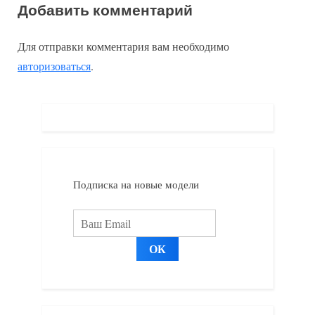
Добавить комментарий
д
е
записям
ы
д
Для отправки комментария вам необходимо
д
у
авторизоваться
.
у
ю
щ
щ
а
а
я
я
з
з
а
а
Подписка на новые модели
п
п
и
и
с
с
ь
ь
:
: