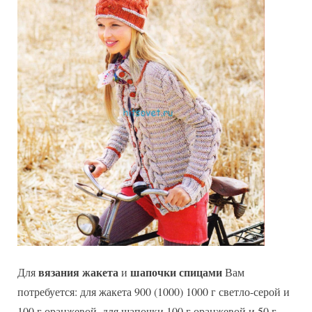
косами
вязания жакета
шапочки спицами
Для
и
Вам
потребуется: для жакета 900 (1000) 1000 г светло-серой и
100 г оранжевой, для шапочки 100 г оранжевой и 50 г