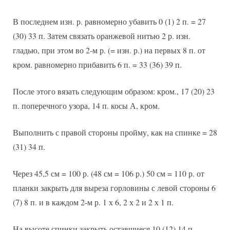
В последнем изн. р. равномерно убавить 0 (1) 2 п. = 27
(30) 33 п. Затем связать оранжевой нитью 2 р. изн.
гладью, при этом во 2-м р. (= изн. р.) на первых 8 п. от
кром. равномерно прибавить 6 п. = 33 (36) 39 п.
После этого вязать следующим образом: кром., 17 (20) 23
п. поперечного узора, 14 п. косы А, кром.
Выполнить с правой стороны пройму, как на спинке = 28
(31) 34 п.
Через 45,5 см = 100 р. (48 см = 106 р.) 50 см = 110 р. от
планки закрыть для выреза горловины с левой стороны 6
(7) 8 п. и в каждом 2-м р. 1 х 6, 2 х 2 и 2 х 1 п.
На высоте спинки закрыть оставшиеся 10 (12) 14 п.