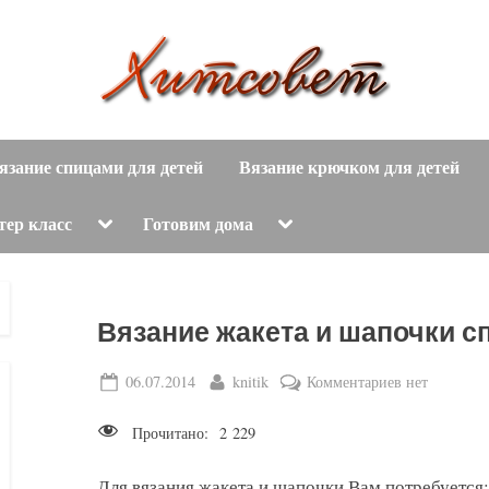
вязание
Х
спицами,
язание спицами для детей
Вязание крючком для детей
и
вязание
крючком,
т
Toggle
Toggle
тер класс
Готовим дома
sub-
sub-
модные
menu
menu
с
вязаные
модели
о
Вязание жакета и шапочки с
с
пошаговым
в
Posted
By
к
06.07.2014
knitik
Комментариев
нет
описанием
on
записи
е
и
Прочитано:
2 229
Вязание
схемами.
т
жакета
Для вязания жакета и шапочки Вам потребуется