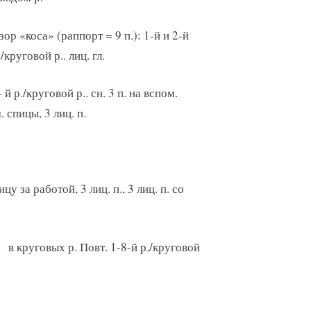
зор «коса» (раппорт = 9 п.): 1-й и 2-й
./круговой р.. лиц. гл.
- й р./круговой р.. сн. 3 п. на вспом.
. спицы, 3 лиц. п.
пицу за работой, 3 лиц. п., 3 лиц. п. со
п. в круговых р. Повт. 1-8-й р./круговой