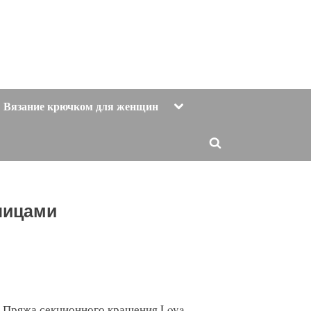
Toggle
Вязание крючком для женщин
sub-
menu
Toggle
search
form
пицами
: Пряжа секционного крашения Lova