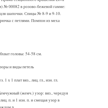
м) № 00082 в розово-бежевой гамме:
– для шапочки. Спицы № 8-9 и 9-10.
крючка с петлями. Помпон из меха
бхват головы: 54-58 см.
зоры и виды петель
ез. 1 х 1 плат вяз., лиц. гл., изн. гл.
емчужный (жемч.) узор: вяз., чередуя
 лиц. п. и 1 изн. п. и смещая узор в
аждом р.