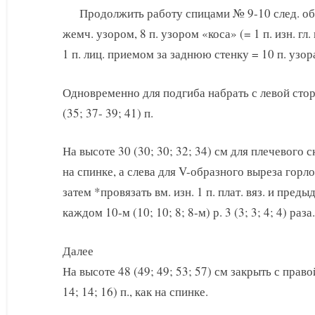
Продолжить работу спицами № 9-10 след. образ
жемч. узором, 8 п. узором «коса» (= 1 п. изн. гл.
1 п. лиц. приемом за заднюю стенку = 10 п. узор
Одновременно для подгиба набрать с левой сторон
(35; 37- 39; 41) п.
На высоте 30 (30; 30; 32; 34) см для плечевого ск
на спинке, а слева для V-образного выреза горло
затем *провязать вм. изн. 1 п. плат. вяз. и пред
каждом 10-м (10; 10; 8; 8-м) р. 3 (3; 3; 4; 4) раза.
Далее
На высоте 48 (49; 49; 53; 57) см закрыть с прав
14; 14; 16) п., как на спинке.