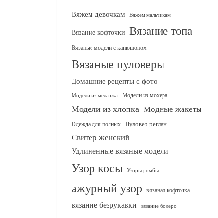
Вяжем девочкам
Вяжем мальчикам
Вязание топа
Вязание кофточки
Вязаные модели с капюшоном
Вязаные пуловеры
Домашние рецепты с фото
Модели из мохера
Модели из меланжа
Модели из хлопка
Модные жакеты
Одежда для полных
Пуловер реглан
Свитер женский
Удлиненные вязаные модели
Узор косы
Узоры ромбы
ажурный узор
вязаная кофточка
вязание безрукавки
вязание болеро