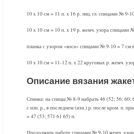
10 x 10 см = 11 п. х 16 р. лиц. гл. спицами № 9-1
10 х 10 см = 10 п. х 19 р. жемч. узора спицами 
планка с узором «коса» спицами № 9-10 = 7 см 
10 х 10 см = 11-12 п. х 22 круговых р. жемч. уз
Описание вязания жаке
Спинка: на спицы № 8-9 набрать 46 (52; 56; 60; 6
с изн. р., в последнем (изн.) р. после кром. п. п
= 47 (53; 571 61 65) п.
Продолжить работу спицами № 9-10 жемч. узор