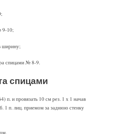
0;
№ 9-10;
в ширину;
ора спицами № 8-9.
та спицами
4) п. и провязать 10 см рез. 1 х 1 начав
риб. 1 п. лиц. приемом за заднюю стенку
ом.