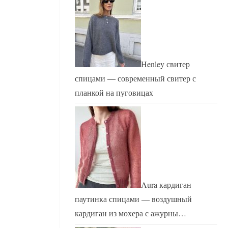
Henley свитер
спицами — современный свитер с
планкой на пуговицах
Aura кардиган
паутинка спицами — воздушный
кардиган из мохера с ажурны…