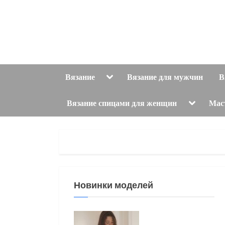
Skip
to
content
Toggle
Вязание
Вязание для мужчин
В
sub-
menu
Toggle
Вязание спицами для женщин
Мас
sub-
menu
Новинки моделей