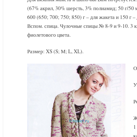
и
(67% акрил, 30% шерсть, 3% полиамид; 50 г/50 
шапочки
спицами
600 (650; 700; 750; 850) г – для жакета и 150 г 
Вспом. спица. Чулочные спицы № 8-9 и 9-10. 3 
фиолетового цвета.
Размер: XS (S; М; L, XL).
О
У
Р
Ж
1
к