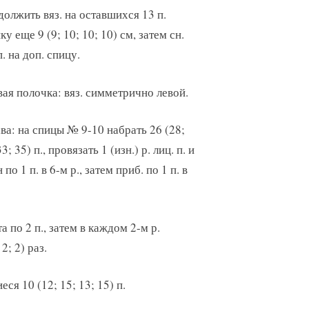
олжить вяз. на оставшихся 13 п.
ку еще 9 (9; 10; 10; 10) см, затем сн.
п. на доп. спицу.
ая полочка: вяз. симметрично левой.
ва: на спицы № 9-10 набрать 26 (28;
33; 35) п., провязать 1 (изн.) р. лиц. п. и
о 1 п. в 6-м р., затем приб. по 1 п. в
а по 2 п., затем в каждом 2-м р.
 2; 2) раз.
ся 10 (12; 15; 13; 15) п.