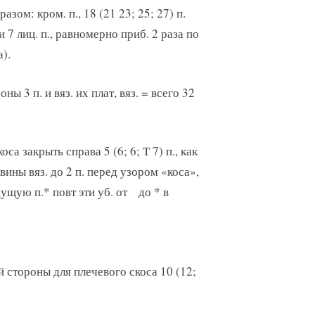
ом: кром. п., 18 (21 23; 25; 27) п.
 и 7 лиц. п., равномерно приб. 2 раза по
а).
ы 3 п. и вяз. их плат, вяз. = всего 32
оса закрыть справа 5 (6; 6; Т 7) п., как
вины вяз. до 2 п. перед узором «коса»,
ыдущую п.* повт эти уб. от до * в
ой стороны для плечевого скоса 10 (12;