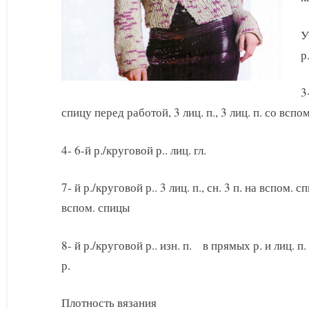
У
р
3
спицу перед работой, 3 лиц. п., 3 лиц. п. со вспом
4- 6-й р./круговой р.. лиц. гл.
7- й р./круговой р.. 3 лиц. п., сн. 3 п. на вспом. с
вспом. спицы
8- й р./круговой р.. изн. п. в прямых р. и лиц. 
р.
Плотность вязания