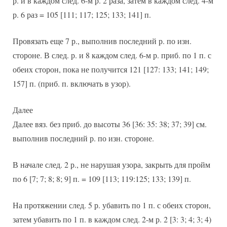
р. и в каждом след. 6-м р. 2 раза, затем в каждом след. 4-м
р. 6 раз = 105 [111; 117; 125; 133; 141] п.
Провязать еще 7 р., выполнив последний р. по изн.
стороне. В след. р. и 8 каждом след. 6-м р. приб. по 1 п. с
обеих сторон, пока не получится 121 [127: 133; 141; 149;
157] п. (приб. п. включать в узор).
Далее
Далее вяз. без приб. до высоты 36 [36: 35: 38; 37; 39] см.
выполнив последний р. по изн. стороне.
В начале след. 2 р., не нарушая узора, закрыть для пройм
по 6 [7; 7; 8; 8; 9] п. = 109 [113; 119:125; 133; 139] п.
На протяжении след. 5 р. убавить по 1 п. с обеих сторон,
затем убавить по 1 п. в каждом след. 2-м р. 2 [3: 3; 4; 3; 4)