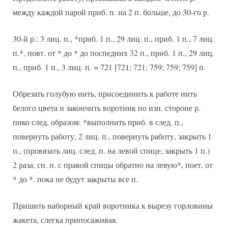
между каждой парой приб. п. на 2 п. больше, до 30-го р.
30-й р.: 3 лиц. п., *приб. 1 п., 29 лиц. п., приб. 1 п., 7 лиц.
п.*, повт. от * до * до поспедних 32 п., приб. 1 п., 29 лиц.
п., приб. 1 п., 3 лиц. п. = 721 [721; 721; 759; 759; 759] п.
Обрезать голубую нить, присоединить к работе нить
белого цвета и закончить воротник по изн. стороне р.
пико след. образом: *выполнить приб. в след. п.,
повернуть работу, 2 лиц. п., повернуть работу, закрыть 1
п., (провязать лиц. след. п. на левой спице, закрыть 1 п.)
2 раза, сн. п. с правой спицы обратно на левую*, поет, от
* до *. пока не будут закрыты все п.
Пришить наборный край воротника к вырезу горловины
жакета, слегка припосаживая.