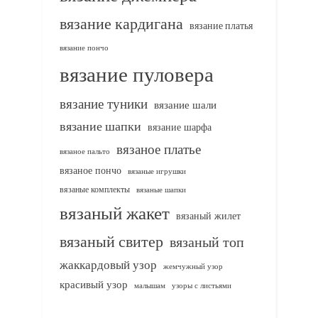
вязание кардигана
вязание платья
вязание пончо
вязание пуловера
вязание туники
вязание шали
вязание шапки
вязание шарфа
вязаное платье
вязаное пальто
вязаное пончо
вязаные игрушки
вязаные комплекты
вязаные шапки
вязаный жакет
вязаный жилет
вязаный свитер
вязаный топ
жаккардовый узор
жемчужный узор
красивый узор
узоры с листьями
малышам