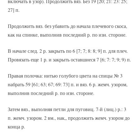
включать в узор). Продолжить вяз. Без 19 [20; 21: 23: 25;
27] п.
Продолжить вяз. без убавить до начала плечевого скоса,
как на спинке, выполнив последний р. по изн. стороне.
В начале след. 2 р. закрыть по 6 [7; 7; 8: 8; 9] п. для плеч.
Провязать еще 1 р. и закрыть оставшиеся 7 [6; 7: 7; 9; 9) п.
Правая полочка: нитью голубого цвета на спицы № 3
набрать 59 [61; 63; 67; 69: 73] п. и вяз. 6 р. жемч. узором,
выполнив последний р. по изн. стороне.
Затем вяз., выполняя петли для пуговиц. 7-й (лиц.) р.: 3
п. жемч. узором. 2 вм., нак„ продолжить жемч. узором до
конца р.