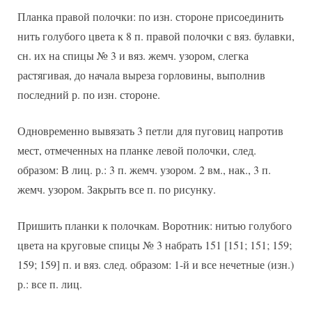
Планка правой полочки: по изн. стороне присоединить
нить голубого цвета к 8 п. правой полочки с вяз. булавки,
сн. их на спицы № 3 и вяз. жемч. узором, слегка
растягивая, до начала выреза горловины, выполнив
последний р. по изн. стороне.
Одновременно вывязать 3 петли для пуговиц напротив
мест, отмеченных на планке левой полочки, след.
образом: В лиц. р.: 3 п. жемч. узором. 2 вм., нак., 3 п.
жемч. узором. Закрыть все п. по рисунку.
Пришить планки к полочкам. Воротник: нитью голубого
цвета на круговые спицы № 3 набрать 151 [151; 151; 159;
159; 159] п. и вяз. след. образом: 1-й и все нечетные (изн.)
р.: все п. лиц.