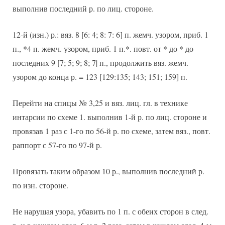
выполнив последний р. по лиц. стороне.
12-й (изн.) р.: вяз. 8 [6: 4; 8: 7: 6] п. жемч. узором, приб. 1
п., *4 п. жемч. узором, приб. 1 п.*. повт. от * до * до
последних 9 [7; 5; 9; 8; 7| п., продолжить вяз. жемч.
узором до конца р. = 123 [129:135; 143; 151; 159] п.
Перейти на спицы № 3,25 и вяз. лиц. гл. в технике
интарсии по схеме 1. выполнив 1-й р. по лиц. стороне и
провязав 1 раз с 1-го по 56-й р. по схеме, затем вяз., повт.
раппорт с 57-го по 97-й р.
Провязать таким образом 10 р., выполнив последний р.
по изн. стороне.
Не нарушая узора, убавить по 1 п. с обеих сторон в след.