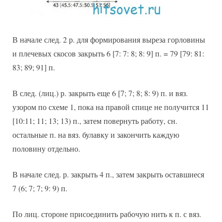
В начале след. 2 р. для формирования выреза горловины
и плечевых скосов закрыть 6 [7: 7: 8; 8: 9] п. = 79 [79: 81:
83; 89; 91] п.
В след. (лиц.) р. закрыть еще 6 [7; 7; 8; 8: 9) п. и вяз.
узором по схеме 1, пока на правой спице не получится 11
[10:11; 11; 13; 13) п., затем повернуть работу, сн.
остальные п. на вяз. булавку и закончить каждую
половину отдельно.
В начале след. р. закрыть 4 п., затем закрыть оставшиеся
7 (6; 7; 7; 9: 9) п.
По лиц. стороне присоединить рабочую нить к п. с вяз.