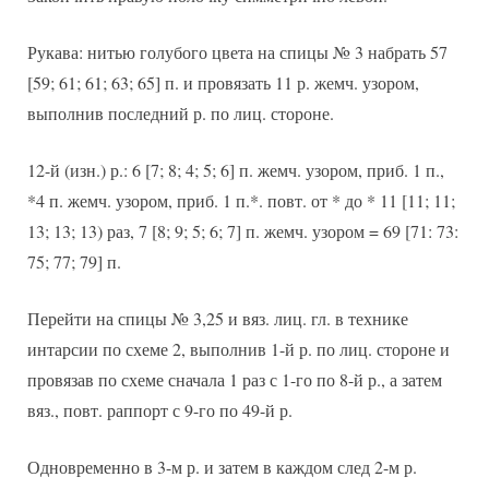
Рукава: нитью голубого цвета на спицы № 3 набрать 57
[59; 61; 61; 63; 65] п. и провязать 11 р. жемч. узором,
выполнив последний р. по лиц. стороне.
12-й (изн.) р.: 6 [7; 8; 4; 5; 6] п. жемч. узором, приб. 1 п.,
*4 п. жемч. узором, приб. 1 п.*. повт. от * до * 11 [11; 11;
13; 13; 13) раз, 7 [8; 9; 5; 6; 7] п. жемч. узором = 69 [71: 73:
75; 77; 79] п.
Перейти на спицы № 3,25 и вяз. лиц. гл. в технике
интарсии по схеме 2, выполнив 1-й р. по лиц. стороне и
провязав по схеме сначала 1 раз с 1-го по 8-й р., а затем
вяз., повт. раппорт с 9-го по 49-й р.
Одновременно в 3-м р. и затем в каждом след 2-м р.