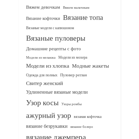
Вяжем девочкам
Вяжем мальчикам
Вязание топа
Вязание кофточки
Вязаные модели с капюшоном
Вязаные пуловеры
Домашние рецепты с фото
Модели из мохера
Модели из меланжа
Модели из хлопка
Модные жакеты
Одежда для полных
Пуловер реглан
Свитер женский
Удлиненные вязаные модели
Узор косы
Узоры ромбы
ажурный узор
вязаная кофточка
вязание безрукавки
вязание болеро
вязание джемпера