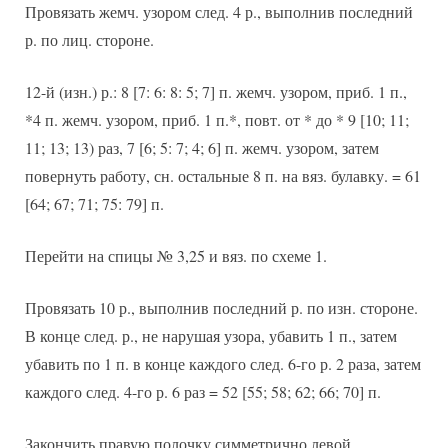
Провязать жемч. узором след. 4 р., выполнив последний
р. по лиц. стороне.
12-й (изн.) р.: 8 [7: 6: 8: 5; 7] п. жемч. узором, приб. 1 п.,
*4 п. жемч. узором, приб. 1 п.*, повт. от * до * 9 [10; 11;
11; 13; 13) раз, 7 [6; 5: 7; 4; 6] п. жемч. узором, затем
повернуть работу, сн. остальные 8 п. на вяз. булавку. = 61
[64; 67; 71; 75: 79] п.
Перейти на спицы № 3,25 и вяз. по схеме 1.
Провязать 10 р., выполнив последний р. по изн. стороне.
В конце след. р., не нарушая узора, убавить 1 п., затем
убавить по 1 п. в конце каждого след. 6-го р. 2 раза, затем
каждого след. 4-го р. 6 раз = 52 [55; 58; 62; 66; 70] п.
Закончить правую полочку симметрично левой.