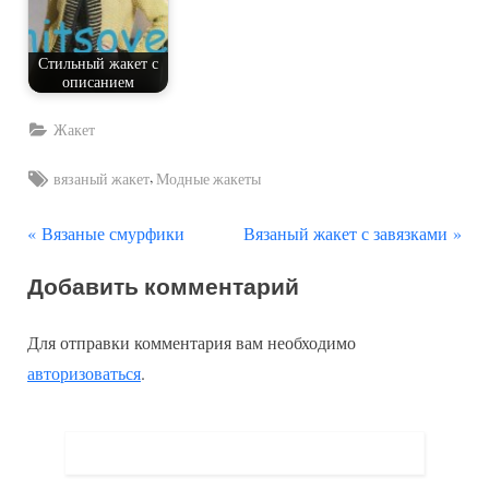
Стильный жакет с
описанием
Жакет
Tags:
,
вязаный жакет
Модные жакеты
П
С
Навигация
Вязаные смурфики
Вязаный жакет с завязками
р
л
по
Добавить комментарий
е
е
д
д
записям
Для отправки комментария вам необходимо
ы
у
авторизоваться
.
д
ю
у
щ
щ
а
а
я