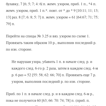
булавку, 7 [6; 5; 7; 4: 6| п. жемч. узором, приб. 1 п., *4 п.
жемч. узором, приб. 1 п.*. повт. от * до * 9 [10:11; 11; 13;
13] раз. 8 [7; 6: 8; 5: 7] п. жемч. узором = 61 [64:67; 71; 75;
79] п.
Перейти на спицы № 3.25 и вяз. узором по схеме 1.
Провязать таким образом 10 р., выполнив последний р.
по изн. стороне.
Не нарушая узора, убавить 1 п. в начале след. р. и
каждого след. 6-го р. 2 раза, затем в каждом след. 4-м
р. 6 раз = 52 [55: 58; 62: 66; 70] п. Провязать еще 7 р.
узором, выполнив последний р. по изн. стороне.
Приб. по 1 п. в начале след. р. и в каждом след. 6-м р.,
пока не получится 60 [63; 66: 70: 74; 78] п. (приб. п.