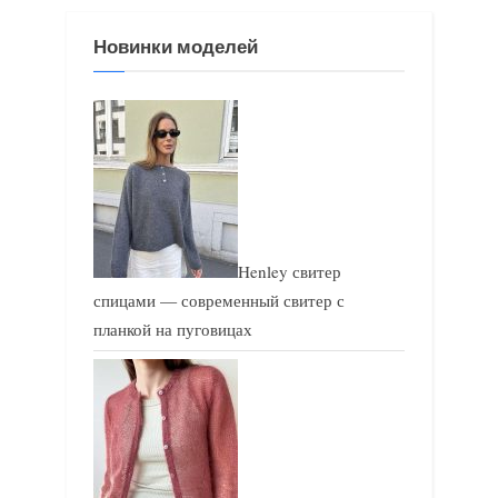
я
з
Новинки моделей
з
а
а
п
п
и
и
с
с
ь
ь
:
:
Henley свитер
спицами — современный свитер с
планкой на пуговицах