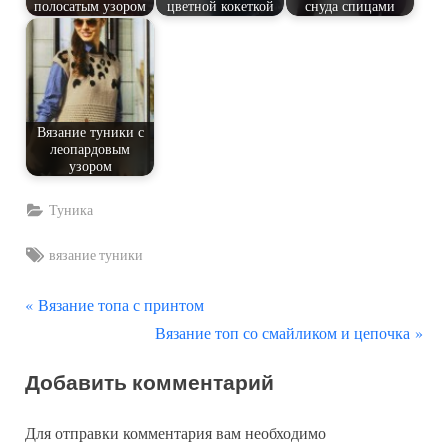
полосатым узором
цветной кокеткой
снуда спицами
Вязание туники с
леопардовым
узором
Туника
Tags:
вязание туники
П
Навигация
Вязание топа с принтом
р
С
Вязание топ со смайликом и цепочка
по
е
л
Добавить комментарий
д
е
записям
ы
д
Для отправки комментария вам необходимо
д
у