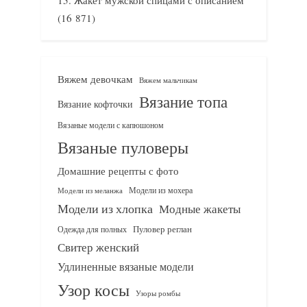
(16 871)
Вяжем девочкам
Вяжем мальчикам
Вязание топа
Вязание кофточки
Вязаные модели с капюшоном
Вязаные пуловеры
Домашние рецепты с фото
Модели из мохера
Модели из меланжа
Модели из хлопка
Модные жакеты
Одежда для полных
Пуловер реглан
Свитер женский
Удлиненные вязаные модели
Узор косы
Узоры ромбы