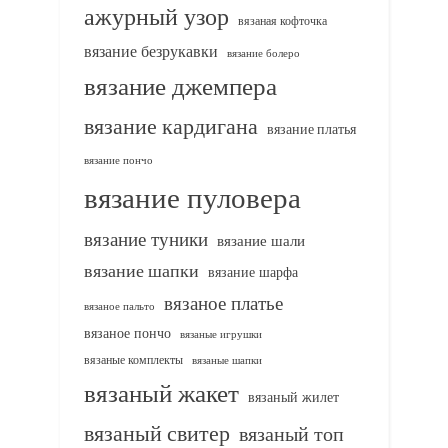
ажурный узор
вязаная кофточка
вязание безрукавки
вязание болеро
вязание джемпера
вязание кардигана
вязание платья
вязание пончо
вязание пуловера
вязание туники
вязание шали
вязание шапки
вязание шарфа
вязаное платье
вязаное пальто
вязаное пончо
вязаные игрушки
вязаные комплекты
вязаные шапки
вязаный жакет
вязаный жилет
вязаный свитер
вязаный топ