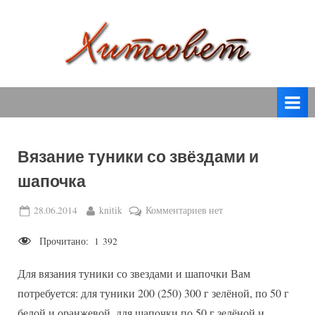
Skip
to
content
вязание
Х
спицами,
и
вязание
т
крючком,
модные
с
вязаные
Вязание туники со звёздами и
о
модели
шапочка
с
в
пошаговым
е
Posted
By
к
28.06.2014
knitik
Комментариев
нет
описанием
on
записи
т
и
Прочитано:
1 392
Вязание
схемами.
туники
Для вязания туники со звездами и шапочки Вам
со
звёздами
потребуется: для туники 200 (250) 300 г зелёной, по 50 г
и
белой и оранжевой, для шапочки по 50 г зелёной и