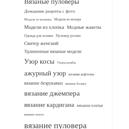
Вязаные пуловеры
Домашние рецепты с фото
Модели из мохера
Модели из меланжа
Модели из хлопка
Модные жакеты
Одежда для полных
Пуловер реглан
Свитер женский
Удлиненные вязаные модели
Узор косы
Узоры ромбы
ажурный узор
вязаная кофточка
вязание безрукавки
вязание болеро
вязание джемпера
вязание кардигана
вязание платья
вязание пончо
вязание пуловера