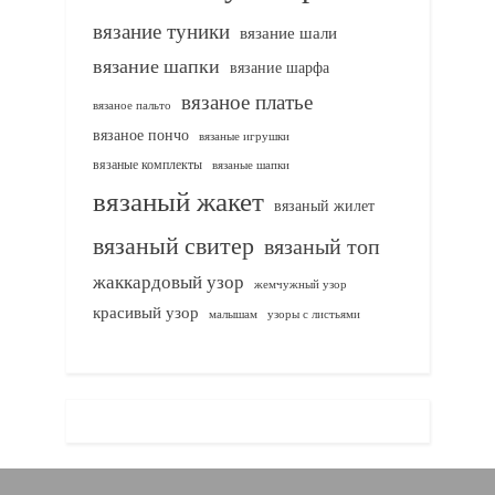
вязание туники
вязание шали
вязание шапки
вязание шарфа
вязаное платье
вязаное пальто
вязаное пончо
вязаные игрушки
вязаные комплекты
вязаные шапки
вязаный жакет
вязаный жилет
вязаный свитер
вязаный топ
жаккардовый узор
жемчужный узор
красивый узор
узоры с листьями
малышам