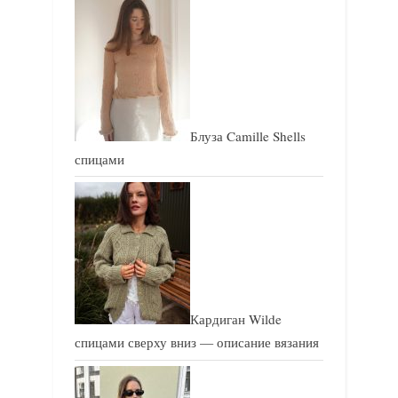
и
и
с
с
ь
ь
:
:
Блуза Camille Shells
спицами
Кардиган Wilde
спицами сверху вниз — описание вязания