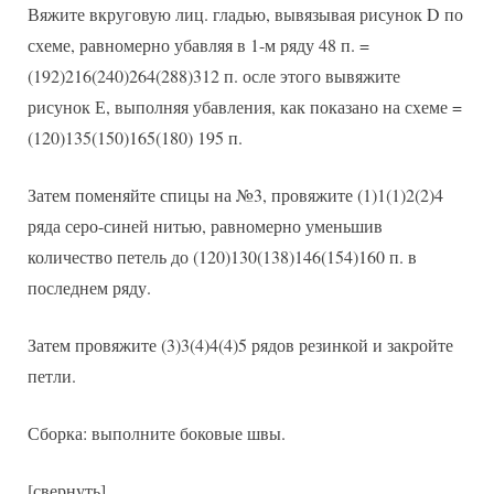
Вяжите вкруговую лиц. гладью, вывязывая рисунок D по
схеме, равномерно убавляя в 1-м ряду 48 п. =
(192)216(240)264(288)312 п. осле этого вывяжите
рисунок Е, выполняя убавления, как показано на схеме =
(120)135(150)165(180) 195 п.
Затем поменяйте спицы на №3, провяжите (1)1(1)2(2)4
ряда серо-синей нитью, равномерно уменьшив
количество петель до (120)130(138)146(154)160 п. в
последнем ряду.
Затем провяжите (3)3(4)4(4)5 рядов резинкой и закройте
петли.
Сборка: выполните боковые швы.
[свернуть]