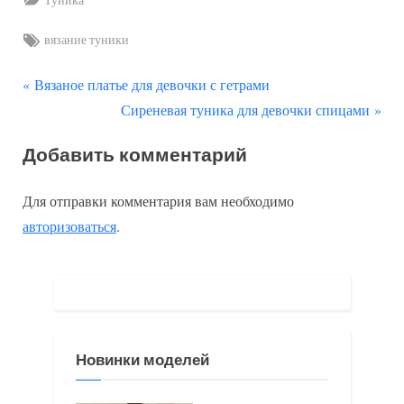
Tags:
вязание туники
П
Навигация
Вязаное платье для девочки с гетрами
р
С
Сиреневая туника для девочки спицами
по
е
л
Добавить комментарий
д
е
записям
ы
д
Для отправки комментария вам необходимо
д
у
авторизоваться
.
у
ю
щ
щ
а
а
я
я
з
з
Новинки моделей
а
а
п
п