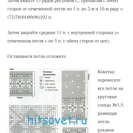
Затем вяжите 15 рядов рисунком С, прибавляя с обеих
сторон от отмеченной петли по 1 п. во 2-м и 10-м ряду =
(72)78(84)90(96)102 п.
Затем закройте средние 11 п. с внутренней стороны (=
отмеченная петля + по 5 п. с обеих сторон от нее).
Оставшиеся петли отложите.
Кокетка:
перенесите
все петли на
круговые
спицы №3,5,
размещая
петли
рукавов