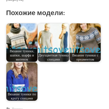
Похожие модели:
Вязание туники,
шапки, шарфа и
Двухцветная туника
Вязание туники с
митенок
спицами
орнаментом
Вязание туники по
кругу спицами
Туника