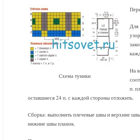
Пере
Для 
узор
зако
кажд
На в
Схема туники
соот
п. п
оставшиеся 24 п. с каждой стороны отложить.
Сборка: выполнить плечевые швы и верхние швы
нижние швы планок.