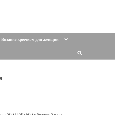
Toggle
Вязание крючком для женщин
sub-
menu
Toggle
search
form
м
я: 500 (550) 600 г бежевой и по