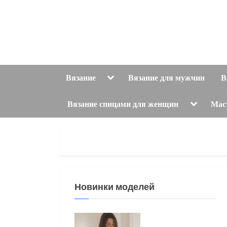
Skip
to
content
Toggle
Вязание
Вязание для мужчин
В
sub-
menu
Toggle
Вязание спицами для женщин
Мас
sub-
menu
Новинки моделей