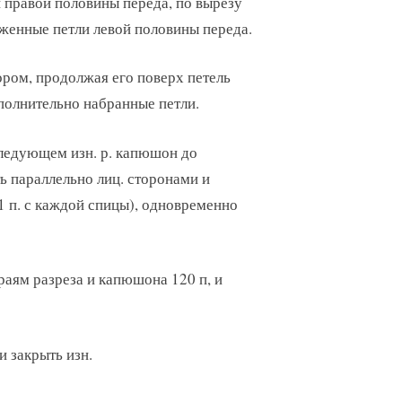
 правой половины переда, по вырезу
оженные петли левой половины переда.
ором, продолжая его поверх петель
полнительно набранные петли.
следующем изн. р. капюшон до
ть параллельно лиц. сторонами и
 1 п. с каждой спицы), одновременно
раям разреза и капюшона 120 п, и
ли закрыть изн.