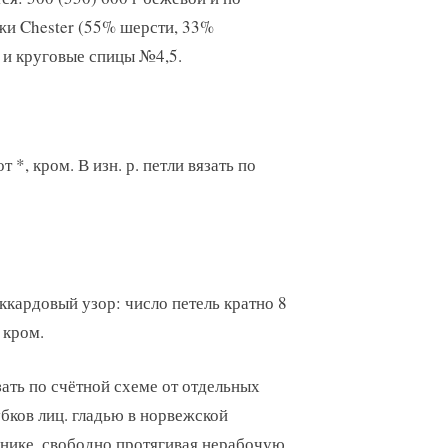
яжи Chester (55% шерсти, 33%
 и круговые спицы №4,5.
от *, кром. В изн. р. петли вязать по
кардовый узор: число петель кратно 8
 кром.
ать по счётной схеме от отдельных
бков лиц. гладью в норвежской
нике, свободно протягивая нерабочую