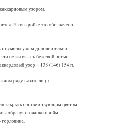
ь жаккардовым узором.
ается. На выкройке это обозначено
 р. от смены узора дополнительно
и эти петли вязать бежевой нитью
кардовый узор = 138 (146) 154 п.
ждом ряду вязать лиц.).
етли закрыть соответствующим цветом
роны образуют планки пройм,
– горловина.