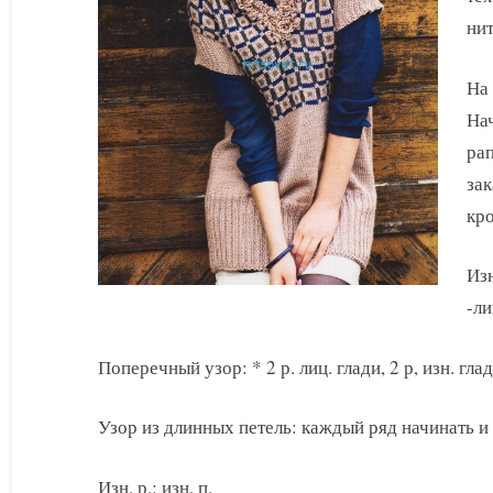
нит
На 
Нач
рап
зак
кро
Изн
-ли
Поперечный узор: * 2 р. лиц. глади, 2 р, изн. глад
Узор из длинных петель: каждый ряд начинать и 
Изн. р.: изн. п.