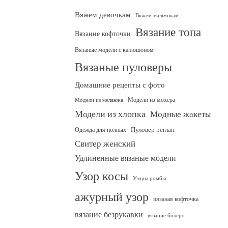
Вяжем девочкам
Вяжем мальчикам
Вязание топа
Вязание кофточки
Вязаные модели с капюшоном
Вязаные пуловеры
Домашние рецепты с фото
Модели из мохера
Модели из меланжа
Модели из хлопка
Модные жакеты
Одежда для полных
Пуловер реглан
Свитер женский
Удлиненные вязаные модели
Узор косы
Узоры ромбы
ажурный узор
вязаная кофточка
вязание безрукавки
вязание болеро