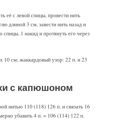
мать её с левой спицы, провести нить
лю длиной 3 см, завести нить назад и
со спицы, 1 накид и протянуть его через
0 х 10 см; жаккардовый узор: 22 п. и 23
ки с капюшоном
й нитью 110 (118) 126 п. и связать 16
мерно убавить 4 п. = 106 (114) 122 п.