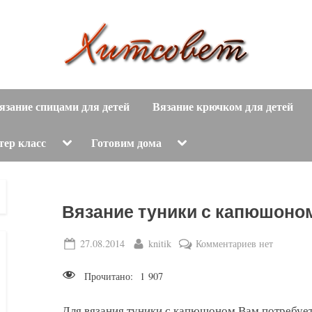
вязание
Х
спицами,
язание спицами для детей
Вязание крючком для детей
и
вязание
крючком,
т
Toggle
Toggle
тер класс
Готовим дома
sub-
sub-
модные
menu
menu
с
вязаные
модели
о
Вязание туники с капюшоно
с
пошаговым
в
Posted
By
к
27.08.2014
knitik
Комментариев
нет
описанием
on
записи
е
и
Прочитано:
1 907
Вязание
схемами.
т
туники
Для вязания туники с капюшоном Вам потребуетс