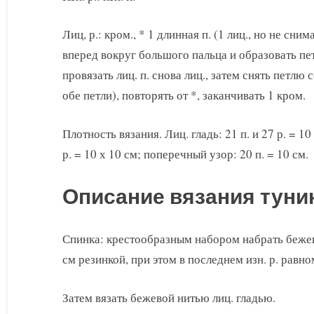
Лиц, р.: кром., * 1 длинная п. (1 лиц., но не сни
вперед вокруг большого пальца и образовать пет
провязать лиц. п. снова лиц., затем снять петлю 
обе петли), повторять от *, заканчивать 1 кром.
Плотность вязания. Лиц. гладь: 21 п. и 27 р. = 1
р. = 10 х 10 см; поперечный узор: 20 п. = 10 см.
Описание вязания туни
Спинка: крестообразным набором набрать бежево
см резинкой, при этом в последнем изн. р. равно
Затем вязать бежевой нитью лиц. гладью.