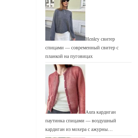
Henley свитер
спицами — современный свитер с
планкой на пуговицах
Aura кардиган
паутинка спицами — воздушный
кардиган из мохера с ажурны…