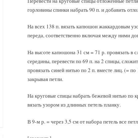
Перевести на круговые спицы отложенные петли
горловины спинки набрать 90 п. и добавить отл
На всех 138 п. вязать капюшон жаккардовым уз
переда, соответственно включая между ними до
На высоте капюшона 31 см = 71 р. провязать в 
середины, перевести по 69 п. на 2 спицы, сложи
провязать синей нитью по 2 п. вместе лиц. (= по
закрывая петли.
На круговые спицы набрать бежевой нитью по к
вязать узором из длинных петель планку.
В 9-м р. = через 3,5 см от набора петель все пет