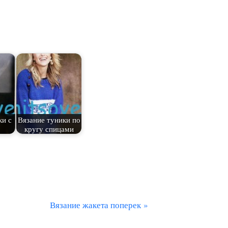
ки с
Вязание туники по
кругу спицами
С
Вязание жакета поперек
л