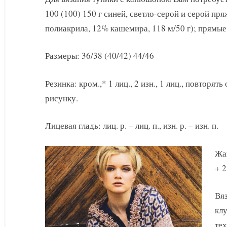
с
100 (100) 150 г синей, светло-серой и серой пр
капюшоном
полиакрила, 12% кашемира, 118 м/50 г); прямые
Размеры: 36/38 (40/42) 44/46
Резинка: кром.,* 1 лиц., 2 изн., 1 лиц., повторять 
рисунку.
Лицевая гладь: лиц. р. – лиц. п., изн. р. – изн. п.
Жак
+ 2
Вяз
клу
тех