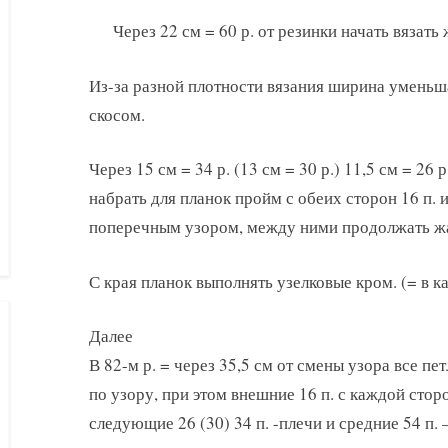
Через 22 см = 60 р. от резинки начать вязат
Из-за разной плотности вязания ширина уменьш
скосом.
Через 15 см = 34 р. (13 см = 30 р.) 11,5 см = 26
набрать для планок пройм с обеих сторон 16 п. 
поперечным узором, между ними продолжать жак
С края планок выполнять узелковые кром. (= в ка
Далее
В 82-м р. = через 35,5 см от смены узора все п
по узору, при этом внешние 16 п. с каждой сто
следующие 26 (30) 34 п. -плечи и средние 54 п. 