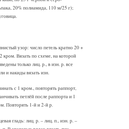
ака, 20% полиамида, 110 м/25 г);
уговица.
нистый узор: число петель кратно 20 +
2 кром. Вязать по схеме, на которой
ведены только лиц. р., в изн. р. все
ли и накиды вязать изн.
инать с 1 кром., повторять раппорт,
анчивать петлёй после раппорта и 1
м. Повторять 1-й и 2-й р.
евая гладь: лиц. р. – лиц. п., изн. р. –
. п. В круговых рядах вязать лиц.