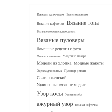
Вяжем девочкам
Вяжем мальчикам
Вязание топа
Вязание кофточки
Вязаные модели с капюшоном
Вязаные пуловеры
Домашние рецепты с фото
Модели из мохера
Модели из меланжа
Модели из хлопка
Модные жакеты
Одежда для полных
Пуловер реглан
Свитер женский
Удлиненные вязаные модели
Узор косы
Узоры ромбы
ажурный узор
вязаная кофточка