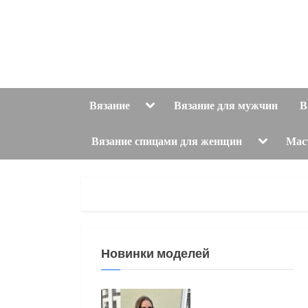
Skip
to
content
Toggle
Вязание
Вязание для мужчин
В
sub-
menu
Toggle
Вязание спицами для женщин
Мас
sub-
menu
Новинки моделей