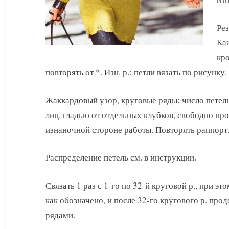
Рез
Каж
кро
повторять от *. Изн. р.: петли вязать по рисунку.
Жаккардовый узор, круговые ряды: число петель
лиц. гладью от отдельных клубков, свободно пр
изнаночной стороне работы. Повторять раппорт
Распределение петель см. в инструкции.
Связать 1 раз с 1-го по 32-й круговой р., при это
как обозначено, и после 32-го кругового р. пр
рядами.