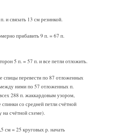
. и связать 13 см резинкой.
омерно прибавить 9 п. = 67 п.
торон 5 п. = 57 п. и все петли отложить.
ые спицы перевести по 87 отложенных
 между ними по 57 отложенных п.
 всех 288 п. жаккардовым узором,
 спинки со средней петли счётной
у на счётной схеме).
,5 см = 25 круговых р. начать