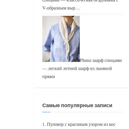
V-образным выр…
Plume шарф спицами
— легкий летний шарф из льняной
пряжи
Самые популярные записи
Пуловер с красивым узором из кос