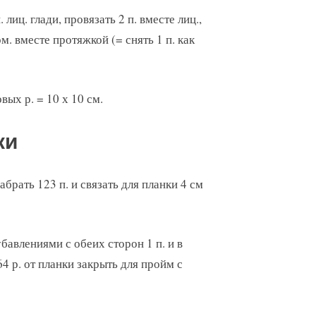
лиц. глади, провязать 2 п. вместе лиц.,
м. вместе протяжкой (= снять 1 п. как
овых р. = 10 х 10 см.
ки
брать 123 п. и связать для планки 4 см
бавлениями с обеих сторон 1 п. и в
164 р. от планки закрыть для пройм с