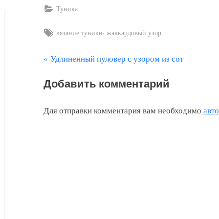
Туника
Tags:
,
вязание туники
жаккардовый узор
П
Удлиненный пуловер с узором из сот
Навигация
р
по
Добавить комментарий
е
д
записям
Для отправки комментария вам необходимо
авт
ы
д
у
щ
а
я
з
а