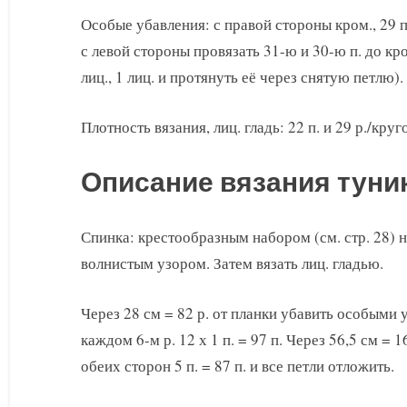
Особые убавления: с правой стороны кром., 29 п. 
с левой стороны провязать 31-ю и 30-ю п. до кро
лиц., 1 лиц. и протянуть её через снятую петлю).
Плотность вязания, лиц. гладь: 22 п. и 29 р./круг
Описание вязания туни
Спинка: крестообразным набором (см. стр. 28) на
волнистым узором. Затем вязать лиц. гладью.
Через 28 см = 82 р. от планки убавить особыми у
каждом 6-м р. 12 х 1 п. = 97 п. Через 56,5 см = 
обеих сторон 5 п. = 87 п. и все петли отложить.