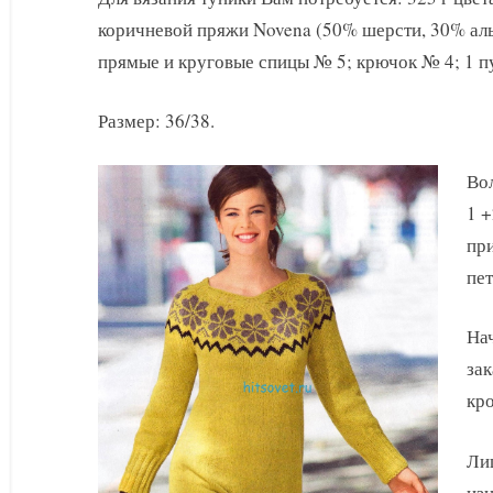
с
коричневой пряжи Novena (50% шерсти, 30% альп
норвежским
узором
прямые и круговые спицы № 5; крючок № 4; 1 п
Размер: 36/38.
Вол
1 +
при
пет
Нач
зак
кро
Лиц
изн