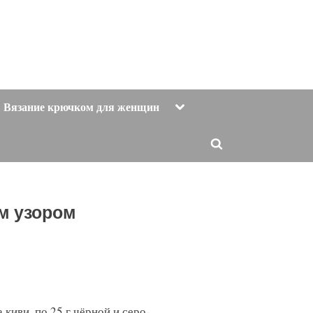
Toggle
Вязание крючком для женщин
sub-
menu
Toggle
search
form
м узором
 киви, по 25 г чёрной и серо-