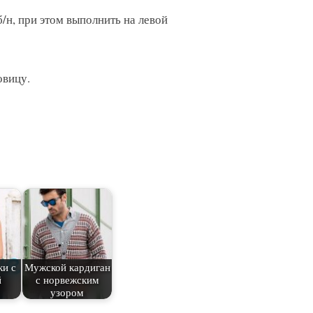
б/н, при этом выполнить на левой
овицу.
ки с
Мужской кардиган
й
с норвежским
узором