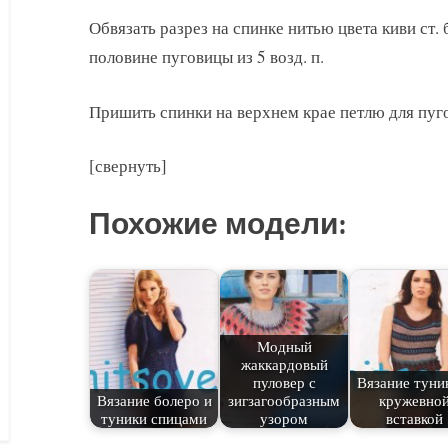
Обвязать разрез на спинке нитью цвета киви ст. 
половине пуговицы из 5 возд. п.
Пришить спинки на верхнем крае петлю для пуг
[свернуть]
Похожие модели:
Модный
жаккардовый
пуловер с
Вязание туни
Вязание болеро и
зигзагообразным
кружевно
туники спицами
узором
вставкой