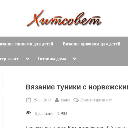
вязание
Х
спицами,
язание спицами для детей
Вязание крючком для детей
и
вязание
крючком,
т
Toggle
Toggle
тер класс
Готовим дома
sub-
sub-
модные
menu
menu
с
вязаные
модели
о
Вязание туники с норвежски
с
пошаговым
в
Posted
By
к
25.11.2013
knitik
Комментариев
нет
описанием
on
записи
е
и
Прочитано:
2 903
Вязание
схемами.
т
туники
Для вязания туники Вам потребуется: 325 г цвета