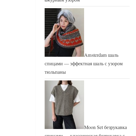
Amsterdam шаль
спицами — эффектная шаль с узором
тюльпаны
Moon Set безрукавка
спицами — классическая безрукавка с