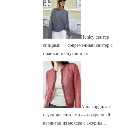
Henley свитер
спицами — современный свитер с
планкой на пуговицах
Aura кардиган
паутинка спицами — воздушный
кардиган из мохера с ажурны…