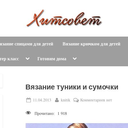
вязание
Х
спицами,
язание спицами для детей
Вязание крючком для детей
и
вязание
крючком,
т
Toggle
Toggle
тер класс
Готовим дома
sub-
sub-
модные
menu
menu
с
вязаные
модели
о
Вязание туники и сумочки
с
пошаговым
в
Posted
By
к
11.04.2013
knitik
Комментариев
нет
описанием
on
записи
е
и
Прочитано:
1 918
Вязание
схемами.
т
туники