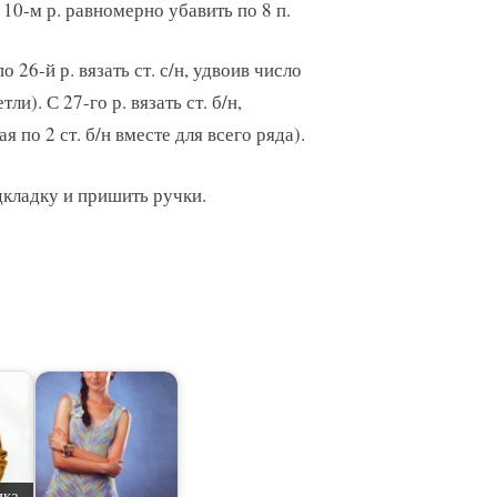
в 10-м р. равномерно убавить по 8 п.
о 26-й р. вязать ст. с/н, удвоив число
ли). С 27-го р. вязать ст. б/н,
 по 2 ст. б/н вместе для всего ряда).
одкладку и пришить ручки.
ика