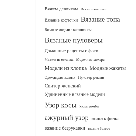
Вяжем девочкам
Вяжем мальчикам
Вязание топа
Вязание кофточки
Вязаные модели с капюшоном
Вязаные пуловеры
Домашние рецепты с фото
Модели из мохера
Модели из меланжа
Модели из хлопка
Модные жакеты
Одежда для полных
Пуловер реглан
Свитер женский
Удлиненные вязаные модели
Узор косы
Узоры ромбы
ажурный узор
вязаная кофточка
вязание безрукавки
вязание болеро