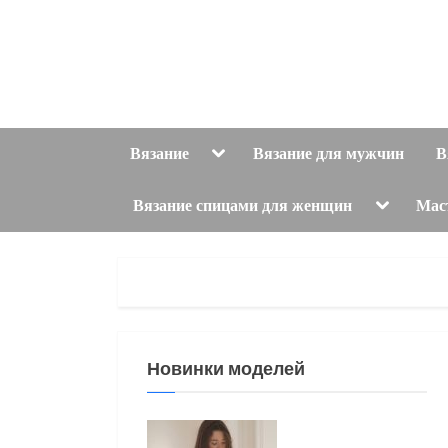
Skip
to
content
Toggle
Вязание
Вязание для мужчин
В
sub-
menu
Toggle
Вязание спицами для женщин
Мас
sub-
menu
Новинки моделей