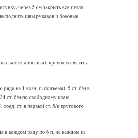
исунку, через 5 см закрыть все петли.
 выполнить швы рукавов и боковые
 овального донышка): крючком связать
о ряда на 1 возд. п. подъёма), 5 ст. б/н в
 34 ст. б/н по свободному краю
1 соед. ст. в первый ст. б/н кругового
яя в каждом ряду по 6 п. на каждом из