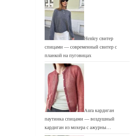
Henley свитер
спицами — современный свитер с
планкой на пуговицах
Aura кардиган
паутинка спицами — воздушный
кардиган из мохера с ажурны…