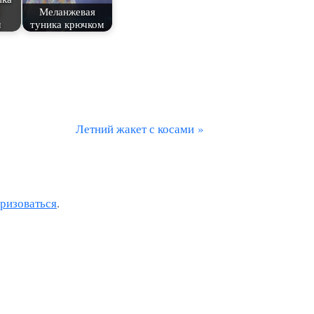
Меланжевая
м
туника крючком
С
Летний жакет с косами
л
е
д
оризоваться
.
у
ю
щ
а
я
з