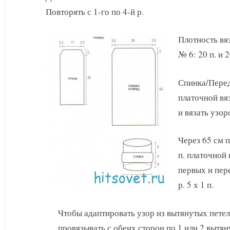
Повторять с 1-го по 4-й р.
Плотность вяз
№ 6: 20 п. и 2
Спинка/Перед:
платочной вяз
и вязать узор
Через 65 см 
п. платочной 
первых и пер
р. 5 х 1 п.
Чтобы адаптировать узор из вытянутых пете
провязывать с обеих сторон по 1 или 2 вытян