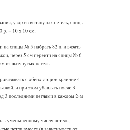
ания, узор из вытянутых петель, спицы
0 р. = 10 х 10 см.
 на спицы № 5 набрать 82 п. и вязать
кой, через 5 см перейти на спицы № 6
ом из вытянутых петель.
провязывать с обеих сторон крайние 4
вязкой, и при этом убавлять после 3
ед 3 последними петлями в каждом 2-м
ль к уменьшенному числу петель,
утые петли вместе (в зависимости от