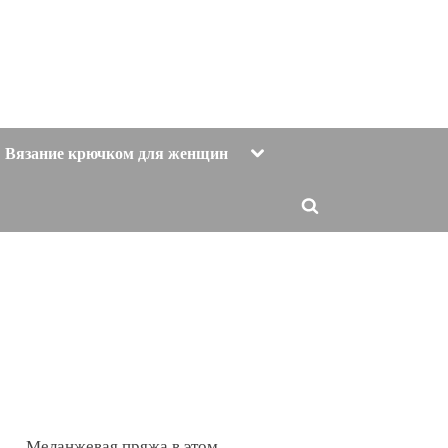
Toggle
Вязание крючком для женщин
sub-
menu
Toggle
search
form
Меланжевая пряжа в этом