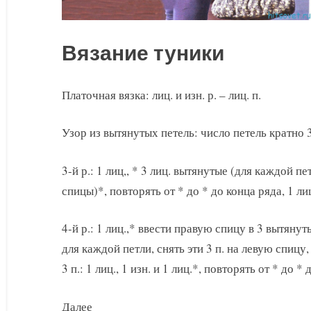
Вязание туники
Платочная вязка: лиц. и изн. р. – лиц. п.
Узор из вытянутых петель: число петель кратно 3 +
3-й р.: 1 лиц,, * 3 лиц. вытянутые (для каждой п
спицы)*, повторять от * до * до конца ряда, 1 лиц
4-й р.: 1 лиц.,* ввести правую спицу в 3 вытяну
для каждой петли, снять эти 3 п. на левую спицу,
3 п.: 1 лиц., 1 изн. и 1 лиц.*, повторять от * до *
Далее