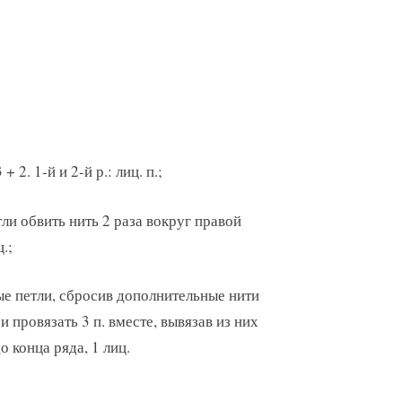
 2. 1-й и 2-й р.: лиц. п.;
етли обвить нить 2 раза вокруг правой
.;
тые петли, сбросив дополнительные нити
 и провязать 3 п. вместе, вывязав из них
 до конца ряда, 1 лиц.