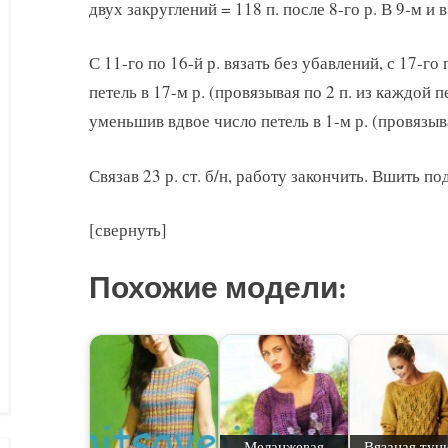
двух закруглений = 118 п. после 8-го р. В 9-м и 
С 11-го по 16-й р. вязать без убавлений, с 17-го п
петель в 17-м р. (провязывая по 2 п. из каждой пет
уменьшив вдвое число петель в 1-м р. (провязывая
Связав 23 р. ст. б/н, работу закончить. Вшить п
[свернуть]
Похожие модели:
Меланжевая
Вязаная тун