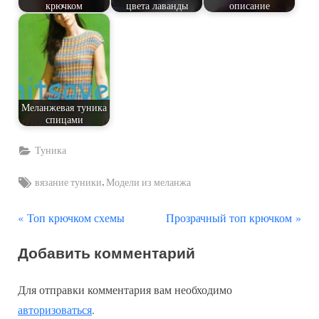
крючком
цвета лаванды
описание
Меланжевая туника
спицами
Туника
Tags:
,
вязание туники
Модели из меланжа
П
С
Навигация
Топ крючком схемы
Прозрачный топ крючком
р
л
по
Добавить комментарий
е
е
д
д
записям
Для отправки комментария вам необходимо
ы
у
авторизоваться
.
д
ю