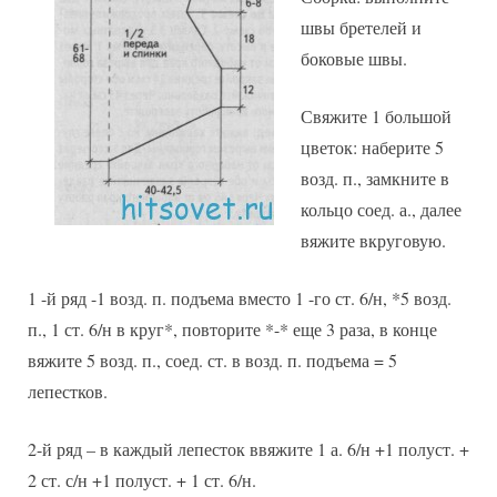
швы бретелей и
боковые швы.
Свяжите 1 большой
цветок: наберите 5
возд. п., замкните в
кольцо соед. а., далее
вяжите вкруговую.
1 -й ряд -1 возд. п. подъема вместо 1 -го ст. 6/н, *5 возд.
п., 1 ст. 6/н в круг*, повторите *-* еще 3 раза, в конце
вяжите 5 возд. п., соед. ст. в возд. п. подъема = 5
лепестков.
2-й ряд – в каждый лепесток ввяжите 1 а. 6/н +1 полуст. +
2 ст. с/н +1 полуст. + 1 ст. 6/н.