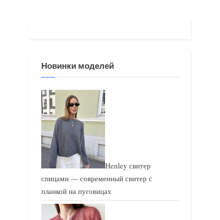
у
щ
щ
а
а
я
я
з
Новинки моделей
з
а
а
п
п
и
и
с
с
ь
ь
:
:
Henley свитер
спицами — современный свитер с
планкой на пуговицах