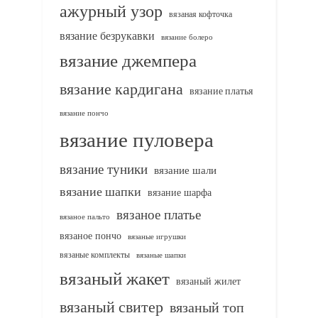
ажурный узор
вязаная кофточка
вязание безрукавки
вязание болеро
вязание джемпера
вязание кардигана
вязание платья
вязание пончо
вязание пуловера
вязание туники
вязание шали
вязание шапки
вязание шарфа
вязаное платье
вязаное пальто
вязаное пончо
вязаные игрушки
вязаные комплекты
вязаные шапки
вязаный жакет
вязаный жилет
вязаный свитер
вязаный топ