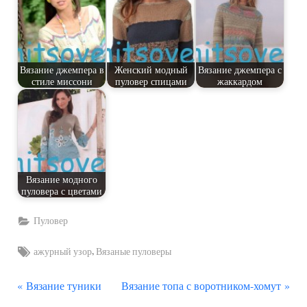
Вязание джемпера в
Женский модный
Вязание джемпера с
стиле миссони
пуловер спицами
жаккардом
Вязание модного
пуловера с цветами
Пуловер
Tags:
,
ажурный узор
Вязаные пуловеры
П
С
Навигация
Вязание туники
Вязание топа с воротником-хомут
р
л