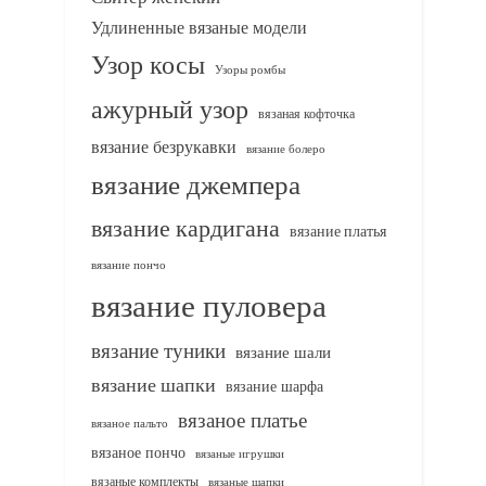
Удлиненные вязаные модели
Узор косы
Узоры ромбы
ажурный узор
вязаная кофточка
вязание безрукавки
вязание болеро
вязание джемпера
вязание кардигана
вязание платья
вязание пончо
вязание пуловера
вязание туники
вязание шали
вязание шапки
вязание шарфа
вязаное платье
вязаное пальто
вязаное пончо
вязаные игрушки
вязаные комплекты
вязаные шапки