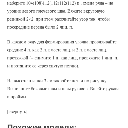
наберите 104(108)112(112)112(112) п., смена ряда – на
уровне левого плечевого шва. Вяжите вкруговую
резинкой 2×2, при этом рассчитайте узор так, чтобы
посередине переда было 2 лиц. п.
В каждом ряду для формирования уголка провязывайте
средние 4 п. как 2 п. вместе лиц. и 2 п. вместе лиц.
протяжкой (= снимите 1 п. как лиц., провяжите 1 лиц. п.
и протяните ее через снятую петлю).
На высоте планки 3 см закройте петли по рисунку.
Выполните боковые швы и швы рукавов. Вшейте рукава
в проймы.
[свернуть]
Похожие модели: