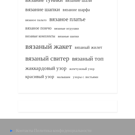
вязание шали
вязание шапки
вязание шарфа
вязаное платье
вязаное пальто
вязаное пончо
вязаные игрушки
вязаные комплекты
вязаные шапки
вязаный жакет
вязаный жилет
вязаный свитер
вязаный топ
жаккардовый узор
жемчужный узор
красивый узор
узоры с листьями
малышам
Контакты
Политика конфиденциальности