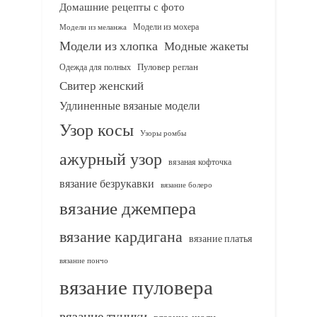
Домашние рецепты с фото
Модели из мохера
Модели из меланжа
Модели из хлопка
Модные жакеты
Одежда для полных
Пуловер реглан
Свитер женский
Удлиненные вязаные модели
Узор косы
Узоры ромбы
ажурный узор
вязаная кофточка
вязание безрукавки
вязание болеро
вязание джемпера
вязание кардигана
вязание платья
вязание пончо
вязание пуловера
вязание туники