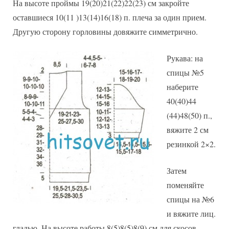
На высоте проймы 19(20)21(22)22(23) см закройте
оставшиеся 10(11 )13(14)16(18) п. плеча за один прием.
Другую сторону горловины довяжите симметрично.
Рукава: на
спицы №5
наберите
40(40)44
(44)48(50) п.,
вяжите 2 см
резинкой 2×2.
Затем
поменяйте
спицы на №6
и вяжите лиц.
гладью. На высоте работы 8(5)8(5)8(9) см для скосов