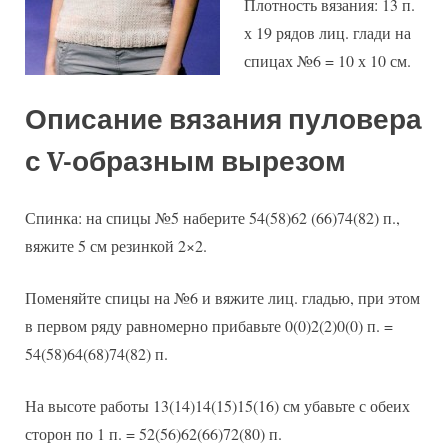
Плотность вязания: 13 п.
х 19 рядов лиц. глади на
спицах №6 = 10 х 10 см.
Описание вязания пуловера
с V-образным вырезом
Спинка: на спицы №5 наберите 54(58)62 (66)74(82) п.,
вяжите 5 см резинкой 2×2.
Поменяйте спицы на №6 и вяжите лиц. гладью, при этом
в первом ряду равномерно прибавьте 0(0)2(2)0(0) п. =
54(58)64(68)74(82) п.
На высоте работы 13(14)14(15)15(16) см убавьте с обеих
сторон по 1 п. = 52(56)62(66)72(80) п.