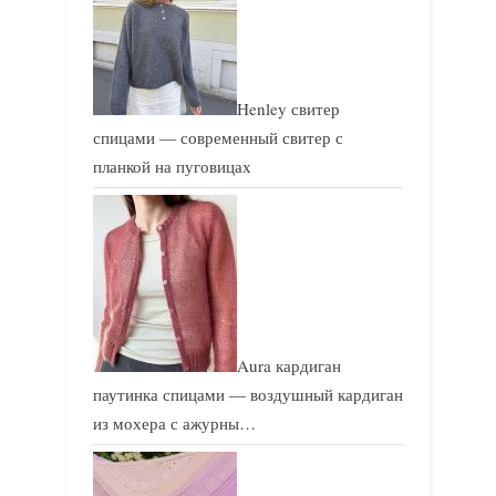
ь
ь
:
:
Henley свитер
спицами — современный свитер с
планкой на пуговицах
Aura кардиган
паутинка спицами — воздушный кардиган
из мохера с ажурны…