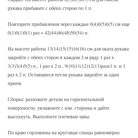
рукава прибавьте с обеих сторон по 1 п.
Повторите прибавления через каждые 0(4)0(5)0(5) см еще
0(1)0(1)0(1) раз = 42(44)46(48)50(54) п.
На высоте работы 13(14)15(15)16(16) см для оката рукава
закройте с обеих сторон в каждом 2-м ряду 1 раз х
3(3)3(4)5(5) п., 1 раз х 2 п., 9(10)11(12)12(13)разх1 п. и 1
раз х 2 п. Оставшиеся петли рукава закройте за один
прием.
Сборка: разложите детали на горизонтальной
поверхности, увлажните с изн. стороны и дайте
высохнуть. Выполните плечевые швы.
По краю горловины на круговые спицы равномерно