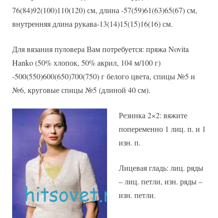
образным
76(84)92(100)110(120) см, длина -57(59)61(63)65(67) см,
вырезом
внутренняя длина рукава-13(14)15(15)16(16) см.
Для вязания пуловера Вам потребуется: пряжа Novita
Hanko (50% хлопок, 50% акрил, 104 м/100 г)
-500(550)600(650)700(750) г белого цвета, спицы №5 и
№6, круговые спицы №5 (длиной 40 см).
Резинка 2×2: вяжите
попеременно 1 лиц. п. и 1
изн. п.
Лицевая гладь: лиц. ряды
– лиц. петли, изн. ряды –
изн. петли.