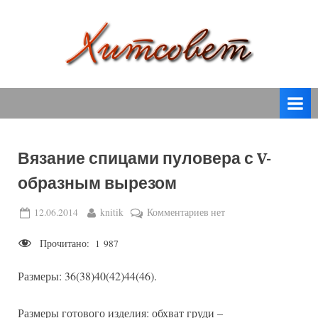
Skip
to
content
вязание
Х
спицами,
и
вязание
т
крючком,
модные
с
вязаные
Вязание спицами пуловера с V-
о
модели
образным вырезом
с
в
пошаговым
е
Posted
By
к
12.06.2014
knitik
Комментариев
нет
описанием
on
записи
т
и
Прочитано:
1 987
Вязание
схемами.
спицами
Размеры: 36(38)40(42)44(46).
пуловера
с
V-
Размеры готового изделия: обхват груди –