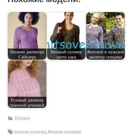
Вязание джемпера
Вязаный пуловер
Женский и мужской
Callicarpa
цвета хаки
джемпер спицами
Розовый джемпер
граненой резинкой
Пуловер
Tags:
,
вязание пуловера
Вязаные пуловеры