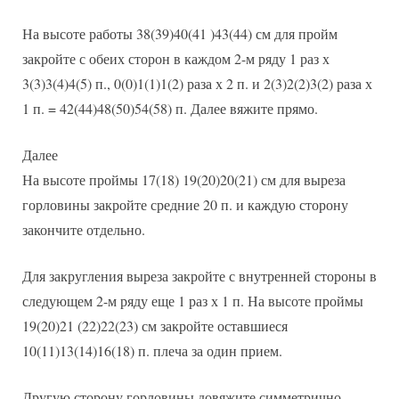
На высоте работы 38(39)40(41 )43(44) см для пройм
закройте с обеих сторон в каждом 2-м ряду 1 раз х
3(3)3(4)4(5) п., 0(0)1(1)1(2) раза х 2 п. и 2(3)2(2)3(2) раза х
1 п. = 42(44)48(50)54(58) п. Далее вяжите прямо.
Далее
На высоте проймы 17(18) 19(20)20(21) см для выреза
горловины закройте средние 20 п. и каждую сторону
закончите отдельно.
Для закругления выреза закройте с внутренней стороны в
следующем 2-м ряду еще 1 раз х 1 п. На высоте проймы
19(20)21 (22)22(23) см закройте оставшиеся
10(11)13(14)16(18) п. плеча за один прием.
Другую сторону горловины довяжите симметрично.