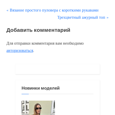
П
Навигация
Вязание простого пуловера с короткими рукавами
р
С
Трехцветный ажурный топ
по
е
л
Добавить комментарий
д
е
записям
ы
д
Для отправки комментария вам необходимо
д
у
авторизоваться
.
у
ю
щ
щ
а
а
я
я
з
з
Новинки моделей
а
а
п
п
и
и
с
с