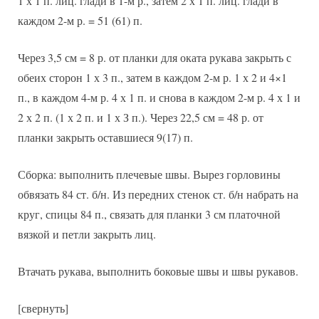
1 х 1 п. лиц. глади в 1-м р., затем 2 х 1 п. лиц. глади в
каждом 2-м р. = 51 (61) п.
Через 3,5 см = 8 р. от планки для оката рукава закрыть с
обеих сторон 1 х 3 п., затем в каждом 2-м р. 1 х 2 и 4×1
п., в каждом 4-м р. 4 х 1 п. и снова в каждом 2-м р. 4 х 1 и
2 х 2 п. (1 х 2 п. и 1 х З п.). Через 22,5 см = 48 р. от
планки закрыть оставшиеся 9(17) п.
Сборка: выполнить плечевые швы. Вырез горловины
обвязать 84 ст. б/н. Из передних стенок ст. б/н набрать на
круг, спицы 84 п., связать для планки 3 см платочной
вязкой и петли закрыть лиц.
Втачать рукава, выполнить боковые швы и швы рукавов.
[свернуть]