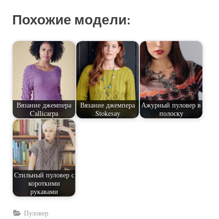
Похожие модели:
Вязание джемпера
Вязание джемпера
Ажурный пуловер в
Callicarpa
Stokesay
полоску
Стильный пуловер с
короткими
рукавами
Пуловер