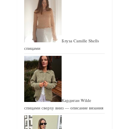
с
с
ь
ь
:
:
Блуза Camille Shells
спицами
Кардиган Wilde
спицами сверху вниз — описание вязания