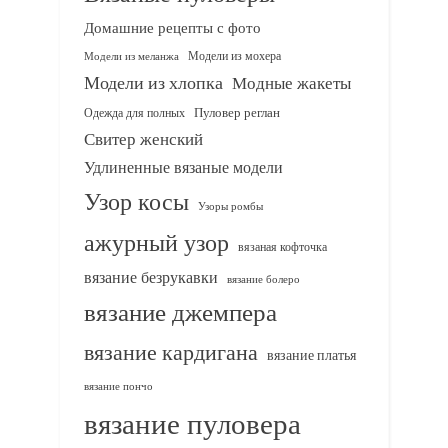
Домашние рецепты с фото
Модели из мохера
Модели из меланжа
Модели из хлопка
Модные жакеты
Одежда для полных
Пуловер реглан
Свитер женский
Удлиненные вязаные модели
Узор косы
Узоры ромбы
ажурный узор
вязаная кофточка
вязание безрукавки
вязание болеро
вязание джемпера
вязание кардигана
вязание платья
вязание пончо
вязание пуловера