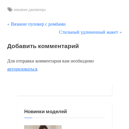
Tags:
вязание джемпера
П
Навигация
Вязание пуловер с ромбами
р
С
Стильный удлиненный жакет
по
е
л
Добавить комментарий
д
е
записям
ы
д
Для отправки комментария вам необходимо
д
у
авторизоваться
.
у
ю
щ
щ
а
а
я
я
з
з
Новинки моделей
а
а
п
п
и
и