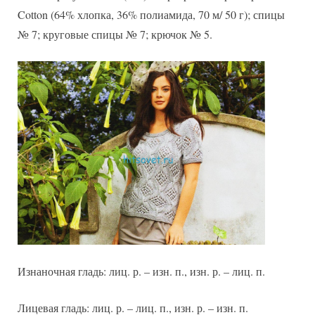
рукавами
Cotton (64% хлопка, 36% полиамида, 70 м/ 50 г); спицы
№ 7; круговые спицы № 7; крючок № 5.
Изнаночная гладь: лиц. р. – изн. п., изн. р. – лиц. п.
Лицевая гладь: лиц. р. – лиц. п., изн. р. – изн. п.