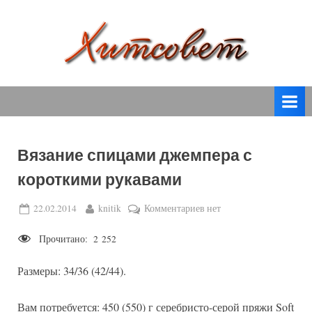
Skip
to
content
вязание
Х
спицами,
и
вязание
т
крючком,
модные
с
вязаные
Вязание спицами джемпера с
о
модели
короткими рукавами
с
в
пошаговым
е
Posted
By
к
22.02.2014
knitik
Комментариев
нет
описанием
on
записи
т
и
Прочитано:
2 252
Вязание
схемами.
спицами
Размеры: 34/36 (42/44).
джемпера
с
короткими
Вам потребуется: 450 (550) г серебристо-серой пряжи Soft