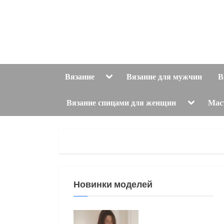
Skip
to
content
Toggle
Вязание
Вязание для мужчин
В
sub-
menu
Toggle
Вязание спицами для женщин
Мас
sub-
menu
Новинки моделей