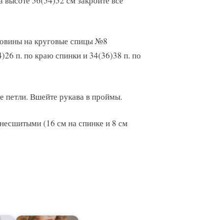
 высоте 56(54)52 см закройте все
ловины на круговые спицы №8
)26 п. по краю спинки и 34(36)38 п. по
е петли. Вшейте рукава в проймы.
несшитыми (16 см на спинке и 8 см