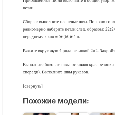
Прибавленные петли включайте в общий узор. На
петли.
Сборка: выполните плечевые швы. По краю гор
равномерно наберите петли след. образом: 22(24
переднему краю = 56(60)64 п.
Вяжите вкруговую 4 ряда резинкой 2×2. Закройт
Выполните боковые швы, оставляя края резинки 
спереди). Выполните швы рукавов.
[свернуть]
Похожие модели: