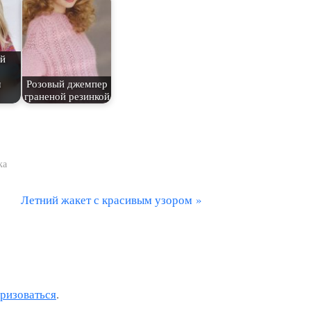
й
м
Розовый джемпер
граненой резинкой
ка
С
Летний жакет с красивым узором
л
е
д
у
оризоваться
.
ю