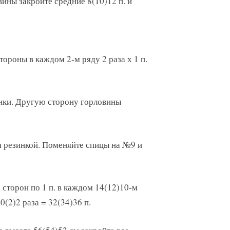
ины закройте средние 8(10)12 п. и
тороны в каждом 2-м ряду 2 раза х 1 п.
инки. Другую сторону горловины
см резинкой. Поменяйте спицы на №9 и
 сторон по 1 п. в каждом 14(12)10-м
0(2)2 раза = 32(34)36 п.