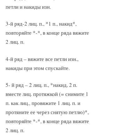
петли и накиды изн.
3-й ряд-2 лиц. п., *1 п., накид*,
повторяйте *-*, в конце ряда вяжите
2 лиц. п.
4-й ряд – вяжите все петли изн.,
накиды при этом спускайте.
5- й ряд – 2 лиц. п., *накид, 2 п.
вместе лиц. протяжкой (= снимите 1
п. как лиц., провяжите 1 лиц. п. и
протяните ее через снятую петлю)*,
повторяйте *-*, в конце ряда вяжите
2 лиц. п.