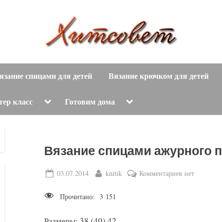
вязание
Х
спицами,
язание спицами для детей
Вязание крючком для детей
и
вязание
крючком,
т
Toggle
Toggle
тер класс
Готовим дома
sub-
sub-
модные
menu
menu
с
вязаные
модели
о
Вязание спицами ажурного 
с
пошаговым
в
Posted
By
к
03.07.2014
knitik
Комментариев
нет
описанием
on
записи
е
и
Прочитано:
3 151
Вязание
схемами.
т
спицами
Размеры: 38 (40) 42.