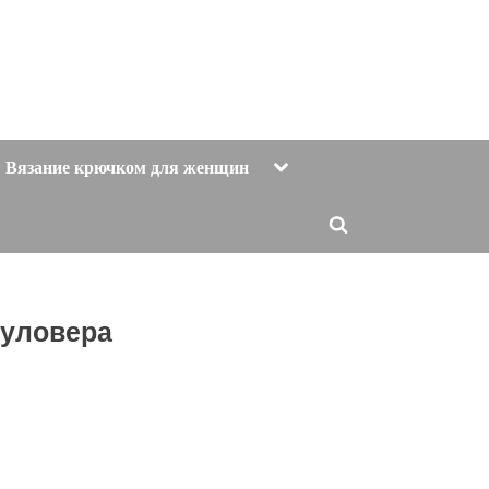
Toggle
Вязание крючком для женщин
sub-
menu
Toggle
search
form
пуловера