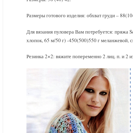
ажурного
пуловера
Размеры готового изделия: обхват груди – 88(10
Для вязания пуловера Вам потребуется: пряжа Sc
хлопок, 65 м/50 г) -450(500)550 г меланжевой,
Резинка 2×2: вяжите попеременно 2 лиц. п. и 2 из