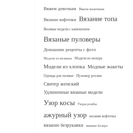
Вяжем девочкам
Вяжем мальчикам
Вязание топа
Вязание кофточки
Вязаные модели с капюшоном
Вязаные пуловеры
Домашние рецепты с фото
Модели из мохера
Модели из меланжа
Модели из хлопка
Модные жакеты
Одежда для полных
Пуловер реглан
Свитер женский
Удлиненные вязаные модели
Узор косы
Узоры ромбы
ажурный узор
вязаная кофточка
вязание безрукавки
вязание болеро