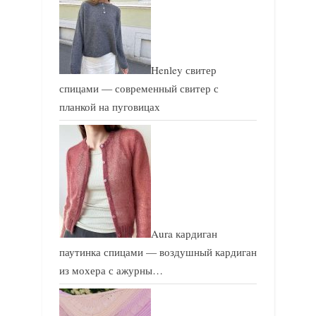
с
ь
ь
:
:
Henley свитер
спицами — современный свитер с
планкой на пуговицах
Aura кардиган
паутинка спицами — воздушный кардиган
из мохера с ажурны…