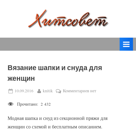
Skip
to
content
вязание
Х
спицами,
и
вязание
т
крючком,
модные
с
вязаные
Вязание шапки и снуда для
о
модели
женщин
с
в
пошаговым
е
Posted
By
к
10.09.2016
knitik
Комментариев
нет
описанием
on
записи
т
и
Прочитано:
2 432
Вязание
схемами.
шапки
Модная шапка и снуд из секционной пряжи для
и
снуда
женщин со схемой и бесплатным описанием.
для