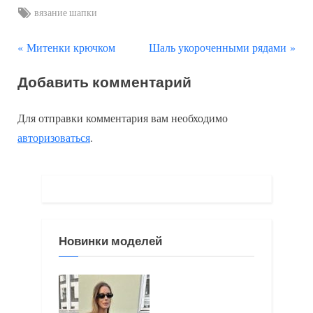
Tags:
вязание шапки
П
С
Навигация
Митенки крючком
Шаль укороченными рядами
р
л
по
Добавить комментарий
е
е
д
д
записям
Для отправки комментария вам необходимо
ы
у
авторизоваться
.
д
ю
у
щ
щ
а
а
я
я
з
Новинки моделей
з
а
а
п
п
и
и
с