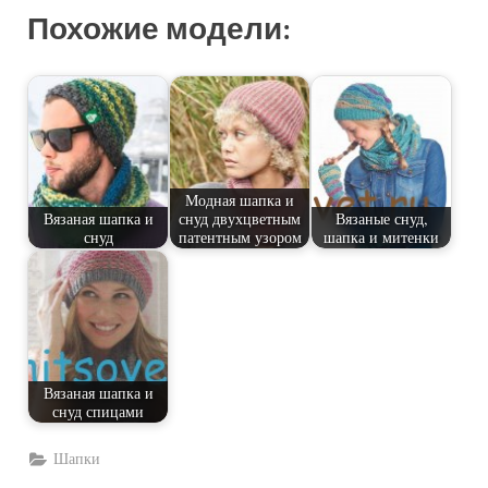
Похожие модели:
Модная шапка и
Вязаная шапка и
снуд двухцветным
Вязаные снуд,
снуд
патентным узором
шапка и митенки
Вязаная шапка и
снуд спицами
Шапки