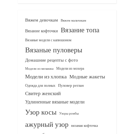
Вяжем девочкам
Вяжем мальчикам
Вязание топа
Вязание кофточки
Вязаные модели с капюшоном
Вязаные пуловеры
Домашние рецепты с фото
Модели из мохера
Модели из меланжа
Модели из хлопка
Модные жакеты
Одежда для полных
Пуловер реглан
Свитер женский
Удлиненные вязаные модели
Узор косы
Узоры ромбы
ажурный узор
вязаная кофточка