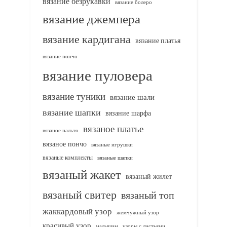
вязание безрукавки
вязание болеро
вязание джемпера
вязание кардигана
вязание платья
вязание пончо
вязание пуловера
вязание туники
вязание шали
вязание шапки
вязание шарфа
вязаное платье
вязаное пальто
вязаное пончо
вязаные игрушки
вязаные комплекты
вязаные шапки
вязаный жакет
вязаный жилет
вязаный свитер
вязаный топ
жаккардовый узор
жемчужный узор
красивый узор
узоры с листьями
малышам