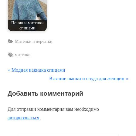
Пончо и митенки
спицами
Митенки и перчатки
Tags:
митенки
П
Навигация
Модная накидка спицами
р
С
Вязание шапки и снуда для женщин
по
е
л
Добавить комментарий
д
е
записям
ы
д
Для отправки комментария вам необходимо
д
у
авторизоваться
.
у
ю
щ
щ