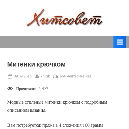
Skip
to
content
вязание
Х
спицами,
и
вязание
т
крючком,
модные
с
вязаные
Митенки крючком
о
модели
с
в
Posted
By
к
09.09.2016
knitik
Комментариев
нет
пошаговым
on
записи
е
описанием
Прочитано:
3 527
Митенки
т
и
крючком
схемами.
Модные стильные митенки крючком с подробным
описанием вязания.
Вам потребуется: пряжа в 4 сложения 100 грамм