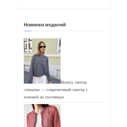
а
а
я
я
з
з
Новинки моделей
а
а
п
п
и
и
с
с
ь
ь
:
:
Henley свитер
спицами — современный свитер с
планкой на пуговицах