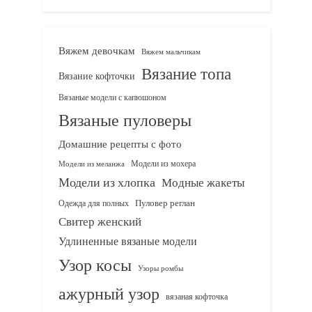
Вяжем девочкам
Вяжем мальчикам
Вязание топа
Вязание кофточки
Вязаные модели с капюшоном
Вязаные пуловеры
Домашние рецепты с фото
Модели из мохера
Модели из меланжа
Модели из хлопка
Модные жакеты
Одежда для полных
Пуловер реглан
Свитер женский
Удлиненные вязаные модели
Узор косы
Узоры ромбы
ажурный узор
вязаная кофточка