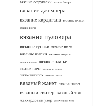
вязание безрукавки
вязание болеро
вязание джемпера
вязание кардигана
вязание платья
вязание пончо
вязание пуловера
вязание туники
вязание шали
вязание шапки
вязание шарфа
вязаное платье
вязаное пальто
вязаное пончо
вязаные игрушки
вязаные комплекты
вязаные шапки
вязаный жакет
вязаный жилет
вязаный свитер
вязаный топ
жаккардовый узор
жемчужный узор