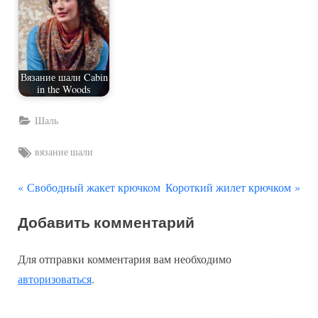
Вязание шали Cabin
in the Woods
Шаль
Tags:
вязание шали
П
С
Навигация
Свободный жакет крючком
Короткий жилет крючком
р
л
по
Добавить комментарий
е
е
д
д
записям
Для отправки комментария вам необходимо
ы
у
авторизоваться
.
д
ю
у
щ