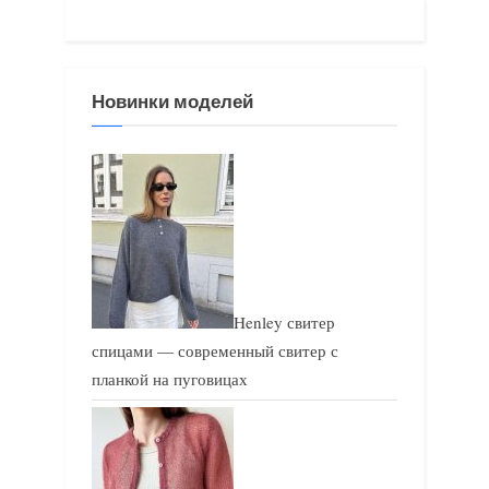
щ
а
а
я
я
з
Новинки моделей
з
а
а
п
п
и
и
с
с
ь
ь
:
:
Henley свитер
спицами — современный свитер с
планкой на пуговицах