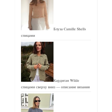
ь
ь
:
:
Блуза Camille Shells
спицами
Кардиган Wilde
спицами сверху вниз — описание вязания