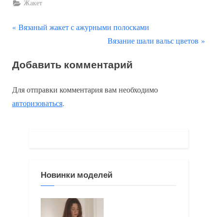
Жакет
П
Навигация
Вязаный жакет с ажурными полосками
р
С
Вязание шали вальс цветов
по
е
л
Добавить комментарий
д
е
записям
ы
д
Для отправки комментария вам необходимо
д
у
авторизоваться
.
у
ю
щ
щ
а
а
я
я
з
з
Новинки моделей
а
а
п
п
и
и
с
с