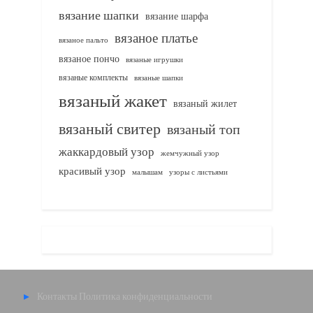
вязание шапки
вязание шарфа
вязаное платье
вязаное пальто
вязаное пончо
вязаные игрушки
вязаные комплекты
вязаные шапки
вязаный жакет
вязаный жилет
вязаный свитер
вязаный топ
жаккардовый узор
жемчужный узор
красивый узор
узоры с листьями
малышам
Контакты
Политика конфиденциальности