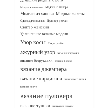
Домашние рецепты с фото
Модели из мохера
Модели из меланжа
Модели из хлопка
Модные жакеты
Одежда для полных
Пуловер реглан
Свитер женский
Удлиненные вязаные модели
Узор косы
Узоры ромбы
ажурный узор
вязаная кофточка
вязание безрукавки
вязание болеро
вязание джемпера
вязание кардигана
вязание платья
вязание пончо
вязание пуловера
вязание туники
вязание шали