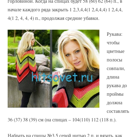
горловиной. Когда на спицах будет 58 (60) 62 (64) п., в
начале каждого ряда закрыть 1 2,3,4,4(1 2,4,4,4) 1 2,4,4,
4(1 2, 4, 4, 4) п., продолжая средние убавки.
Рукава:
чтобы
цветные
полосы
совпали,
длина
рукава до
проймы
должна
составлять
36 (37) 38 (39) см (на спицах – 104(110) 112 (118 п.).
Набрать на спицы №3,5 серой нитью 2 п. и вязать, как