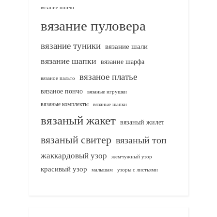
вязание пончо
вязание пуловера
вязание туники
вязание шали
вязание шапки
вязание шарфа
вязаное платье
вязаное пальто
вязаное пончо
вязаные игрушки
вязаные комплекты
вязаные шапки
вязаный жакет
вязаный жилет
вязаный свитер
вязаный топ
жаккардовый узор
жемчужный узор
красивый узор
узоры с листьями
малышам