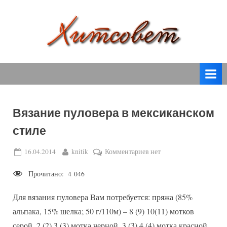
Skip
to
content
вязание
Х
спицами,
и
вязание
т
крючком,
модные
с
вязаные
Вязание пуловера в мексиканском
о
модели
стиле
с
в
пошаговым
е
Posted
By
к
16.04.2014
knitik
Комментариев
нет
описанием
on
записи
т
и
Прочитано:
4 046
Вязание
схемами.
пуловера
Для вязания пуловера Вам потребуется: пряжа (85%
в
мексиканском
альпака, 15% шелка; 50 г/110м) – 8 (9) 10(11) мотков
стиле
серой, 2 (2) 3 (3) мотка черной, 3 (3) 4 (4) мотка красной,