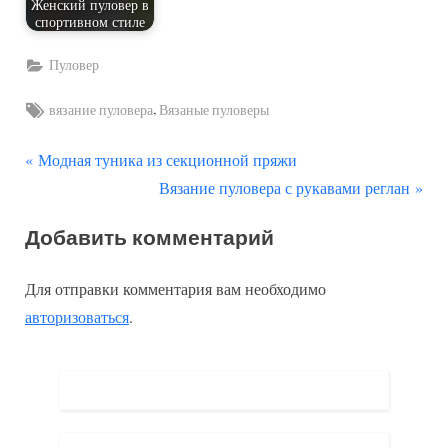
Женский пуловер в
спортивном стиле
Пуловер
Tags:
,
вязание пуловера
Вязаные пуловеры
П
Навигация
Модная туника из секционной пряжи
р
С
Вязание пуловера с рукавами реглан
по
е
л
Добавить комментарий
д
е
записям
ы
д
Для отправки комментария вам необходимо
д
у
авторизоваться
.
у
ю
щ
щ
а
а
я
я
з
з