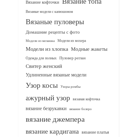
Вязание топа
Вязание кофточки
Вязаные модели с капюшоном
Вязаные пуловеры
Домашние рецепты с фото
Модели из мохера
Модели из меланжа
Модели из хлопка
Модные жакеты
Одежда для полных
Пуловер реглан
Свитер женский
Удлиненные вязаные модели
Узор косы
Узоры ромбы
ажурный узор
вязаная кофточка
вязание безрукавки
вязание болеро
вязание джемпера
вязание кардигана
вязание платья