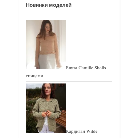
Новинки моделей
а
а
п
п
и
и
с
с
ь
ь
:
:
Блуза Camille Shells
спицами
Кардиган Wilde