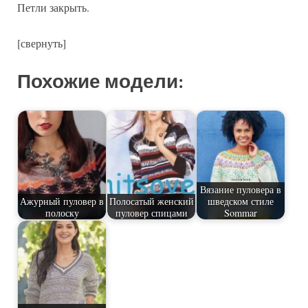
Петли закрыть.
[свернуть]
Похожие модели:
Вязание пуловера в
Ажурный пуловер в
Полосатый женский
шведском стиле
полоску
пуловер спицами
Sommar