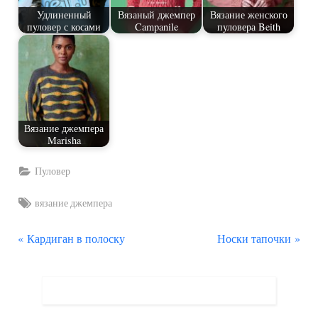
Удлиненный
Вязаный джемпер
Вязание женского
пуловер с косами
Campanile
пуловера Beith
Вязание джемпера
Marisha
Пуловер
Tags:
вязание джемпера
П
С
Навигация
Кардиган в полоску
Носки тапочки
р
л
по
е
е
д
д
записям
ы
у