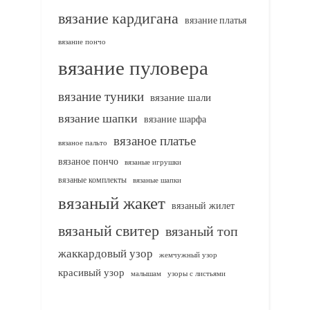
вязание кардигана
вязание платья
вязание пончо
вязание пуловера
вязание туники
вязание шали
вязание шапки
вязание шарфа
вязаное платье
вязаное пальто
вязаное пончо
вязаные игрушки
вязаные комплекты
вязаные шапки
вязаный жакет
вязаный жилет
вязаный свитер
вязаный топ
жаккардовый узор
жемчужный узор
красивый узор
узоры с листьями
малышам