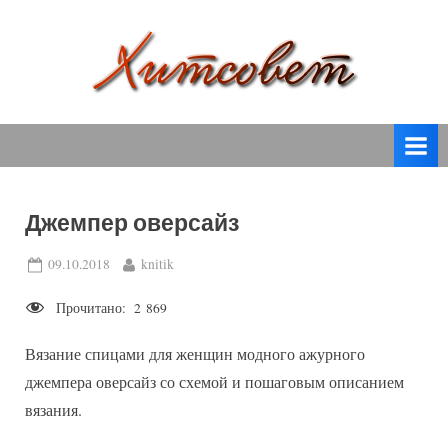
Skip
to
content
вязание
Х
спицами,
и
вязание
т
крючком,
модные
с
вязаные
Джемпер оверсайз
о
модели
с
в
Posted
By
09.10.2018
knitik
пошаговым
on
е
описанием
Прочитано:
2 869
т
и
схемами.
Вязание спицами для женщин модного ажурного
джемпера оверсайз со схемой и пошаговым описанием
вязания.