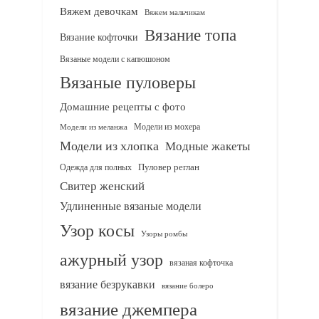
Вяжем девочкам
Вяжем мальчикам
Вязание топа
Вязание кофточки
Вязаные модели с капюшоном
Вязаные пуловеры
Домашние рецепты с фото
Модели из мохера
Модели из меланжа
Модели из хлопка
Модные жакеты
Одежда для полных
Пуловер реглан
Свитер женский
Удлиненные вязаные модели
Узор косы
Узоры ромбы
ажурный узор
вязаная кофточка
вязание безрукавки
вязание болеро
вязание джемпера