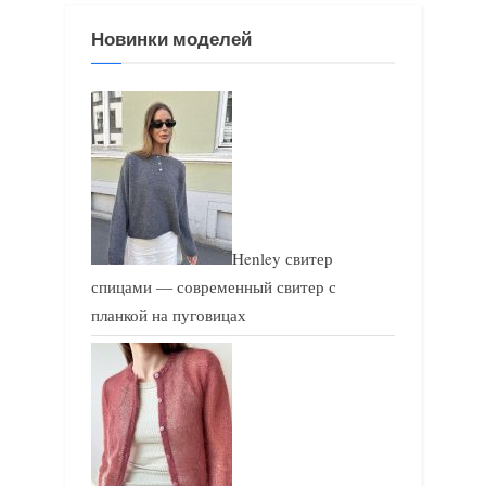
д
ю
Новинки моделей
у
щ
щ
а
а
я
я
з
з
а
а
п
п
и
Henley свитер
и
с
спицами — современный свитер с
с
ь
планкой на пуговицах
ь
:
: