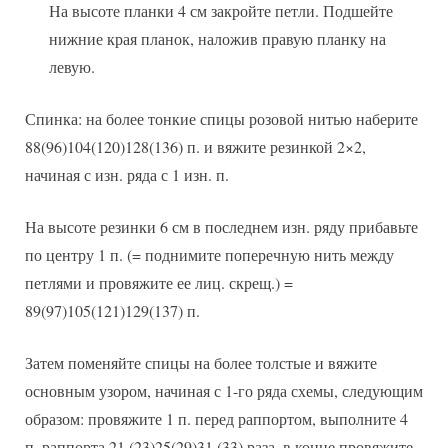
На высоте планки 4 см закройте петли. Подшейте
нижние края планок, наложив правую планку на
левую.
Спинка: на более тонкие спицы розовой нитью наберите
88(96)104(120)128(136) п. и вяжите резинкой 2×2,
начиная с изн. ряда с 1 изн. п.
На высоте резинки 6 см в последнем изн. ряду прибавьте
по центру 1 п. (= поднимите поперечную нить между
петлями и провяжите ее лиц. скрещ.) =
89(97)105(121)129(137) п.
Затем поменяйте спицы на более толстые и вяжите
основным узором, начиная с 1-го ряда схемы, следующим
образом: провяжите 1 п. перед раппортом, выполните 4
п. раппорта 21 (23)25(29)31 (33) раза, в конце провяжите