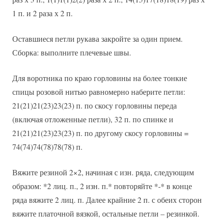
1 п. и 2 раза х 2 п.
Оставшиеся петли рукава закройте за один прием.
Сборка: выполните плечевые швы.
Для воротника по краю горловины на более тонкие
спицы розовой нитью равномерно наберите петли:
21(21)21(23)23(23) п. по скосу горловины переда
(включая отложенные петли), 32 п. по спинке и
21(21)21(23)23(23) п. по другому скосу горловины =
74(74)74(78)78(78) п.
Вяжите резиной 2×2, начиная с изн. ряда, следующим
образом: *2 лиц. п., 2 изн. п.* повторяйте *-* в конце
ряда вяжите 2 лиц. п. Далее крайние 2 п. с обеих сторон
вяжите платочной вязкой, остальные петли – резинкой.