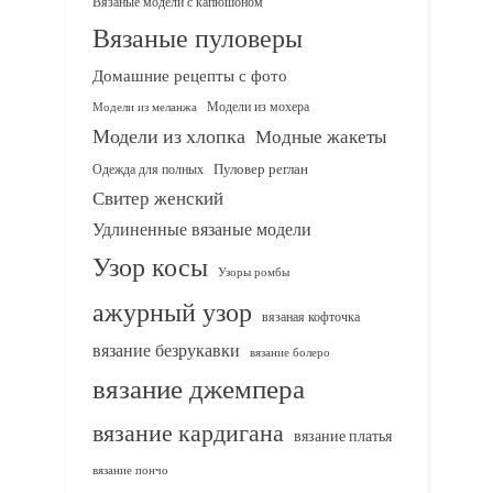
Вязаные модели с капюшоном
Вязаные пуловеры
Домашние рецепты с фото
Модели из мохера
Модели из меланжа
Модели из хлопка
Модные жакеты
Одежда для полных
Пуловер реглан
Свитер женский
Удлиненные вязаные модели
Узор косы
Узоры ромбы
ажурный узор
вязаная кофточка
вязание безрукавки
вязание болеро
вязание джемпера
вязание кардигана
вязание платья
вязание пончо