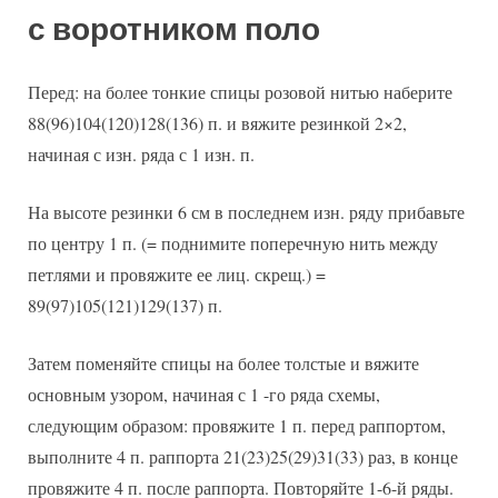
с воротником поло
Перед: на более тонкие спицы розовой нитью наберите
88(96)104(120)128(136) п. и вяжите резинкой 2×2,
начиная с изн. ряда с 1 изн. п.
На высоте резинки 6 см в последнем изн. ряду прибавьте
по центру 1 п. (= поднимите поперечную нить между
петлями и провяжите ее лиц. скрещ.) =
89(97)105(121)129(137) п.
Затем поменяйте спицы на более толстые и вяжите
основным узором, начиная с 1 -го ряда схемы,
следующим образом: провяжите 1 п. перед раппортом,
выполните 4 п. раппорта 21(23)25(29)31(33) раз, в конце
провяжите 4 п. после раппорта. Повторяйте 1-6-й ряды.