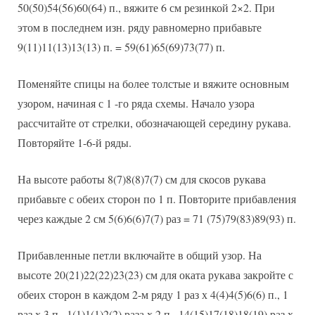
50(50)54(56)60(64) п., вяжите 6 см резинкой 2×2. При
этом в последнем изн. ряду равномерно прибавьте
9(11)11(13)13(13) п. = 59(61)65(69)73(77) п.
Поменяйте спицы на более толстые и вяжите основным
узором, начиная с 1 -го ряда схемы. Начало узора
рассчитайте от стрелки, обозначающей середину рукава.
Повторяйте 1-6-й ряды.
На высоте работы 8(7)8(8)7(7) см для скосов рукава
прибавьте с обеих сторон по 1 п. Повторите прибавления
через каждые 2 см 5(6)6(6)7(7) раз = 71 (75)79(83)89(93) п.
Прибавленные петли включайте в общий узор. На
высоте 20(21)22(22)23(23) см для оката рукава закройте с
обеих сторон в каждом 2-м ряду 1 раз х 4(4)4(5)6(6) п., 1
раз х 3 п., 1(1)1(1)2(2) раза х 2 п., 14(15)17(18)18(19) раз х