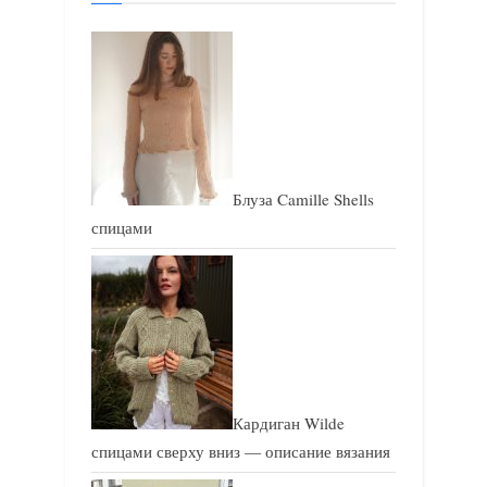
а
п
п
и
и
с
с
ь
ь
:
:
Блуза Camille Shells
спицами
Кардиган Wilde
спицами сверху вниз — описание вязания