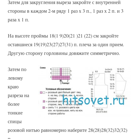
Затем для закругления выреза закройте с внутренней
стороны в каждом 2-м ряду 1 раз х 3 п., 1 раз х 2 п. и 3
раза х 1 п.
На высоте проймы 18(1 9)20(21 )21 (22) см закройте
оставшиеся 19(19)23(27)27(31) п. плеча за один прием.
Другую сторону горловины довяжите симметрично.
Затем по
левому
краю
разреза на
более
тонкие
спицы
розовой нитью равномерно наберите 28(28)28(32)32(32)
п.