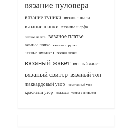
вязание пуловера
вязание туники
вязание шали
вязание шапки
вязание шарфа
вязаное платье
вязаное пальто
вязаное пончо
вязаные игрушки
вязаные комплекты
вязаные шапки
вязаный жакет
вязаный жилет
вязаный свитер
вязаный топ
жаккардовый узор
жемчужный узор
красивый узор
узоры с листьями
малышам