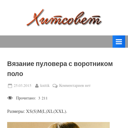
Skip
to
content
вязание
Х
спицами,
и
вязание
т
крючком,
модные
с
вязаные
Вязание пуловера с воротником
о
модели
поло
с
в
пошаговым
е
Posted
By
к
25.03.2015
knitik
Комментариев
нет
описанием
on
записи
т
и
Прочитано:
3 211
Вязание
схемами.
пуловера
Размеры: XS(S)M(L)XL(XXL).
с
воротником
поло