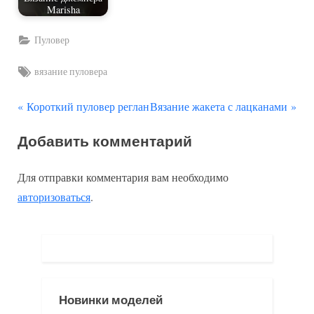
Marisha
Пуловер
Tags:
вязание пуловера
П
С
Навигация
Короткий пуловер реглан
Вязание жакета с лацканами
р
л
по
Добавить комментарий
е
е
д
д
записям
Для отправки комментария вам необходимо
ы
у
авторизоваться
.
д
ю
у
щ
щ
а
а
я
я
з
Новинки моделей
з
а