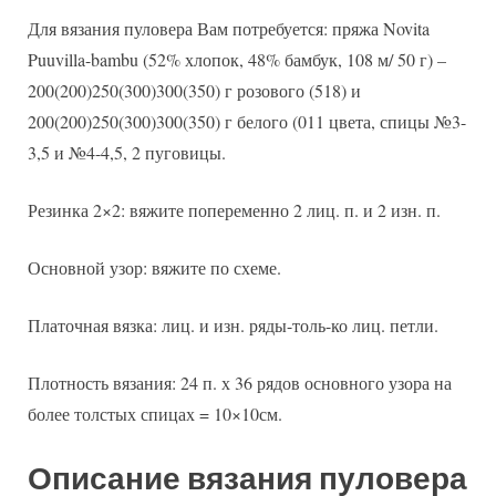
Для вязания пуловера Вам потребуется: пряжа Novita
Puuvilla-bambu (52% хлопок, 48% бамбук, 108 м/ 50 г) –
200(200)250(300)300(350) г розового (518) и
200(200)250(300)300(350) г белого (011 цвета, спицы №3-
3,5 и №4-4,5, 2 пуговицы.
Резинка 2×2: вяжите попеременно 2 лиц. п. и 2 изн. п.
Основной узор: вяжите по схеме.
Платочная вязка: лиц. и изн. ряды-толь-ко лиц. петли.
Плотность вязания: 24 п. х 36 рядов основного узора на
более толстых спицах = 10×10см.
Описание вязания пуловера