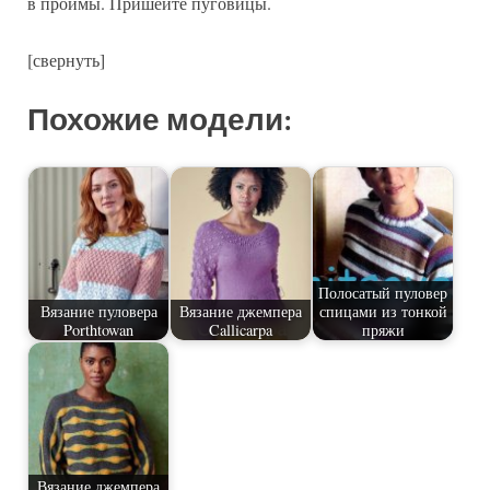
в проймы. Пришейте пуговицы.
[свернуть]
Похожие модели:
Полосатый пуловер
Вязание пуловера
Вязание джемпера
спицами из тонкой
Porthtowan
Callicarpa
пряжи
Вязание джемпера