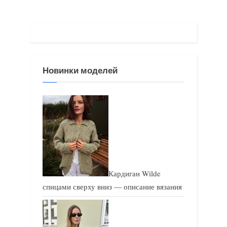
у
ю
щ
щ
а
а
я
я
з
з
Новинки моделей
а
а
п
п
и
и
с
с
ь
ь
:
:
Кардиган Wilde
спицами сверху вниз — описание вязания