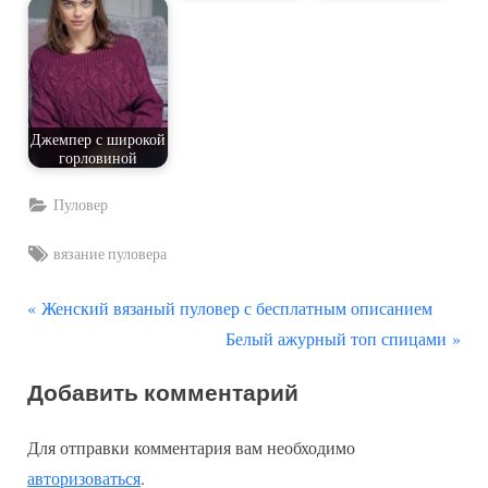
Джемпер с широкой
горловиной
Пуловер
Tags:
вязание пуловера
П
Навигация
Женский вязаный пуловер с бесплатным описанием
р
С
Белый ажурный топ спицами
по
е
л
Добавить комментарий
д
е
записям
ы
д
Для отправки комментария вам необходимо
д
у
авторизоваться
.