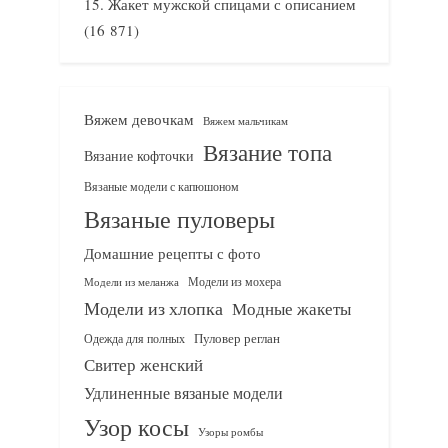
Жакет мужской спицами с описанием
(16 871)
Вяжем девочкам
Вяжем мальчикам
Вязание топа
Вязание кофточки
Вязаные модели с капюшоном
Вязаные пуловеры
Домашние рецепты с фото
Модели из мохера
Модели из меланжа
Модели из хлопка
Модные жакеты
Одежда для полных
Пуловер реглан
Свитер женский
Удлиненные вязаные модели
Узор косы
Узоры ромбы