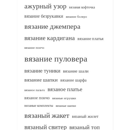
ажурный узор
вязаная кофточка
вязание безрукавки
вязание болеро
вязание джемпера
вязание кардигана
вязание платья
вязание пончо
вязание пуловера
вязание туники
вязание шали
вязание шапки
вязание шарфа
вязаное платье
вязаное пальто
вязаное пончо
вязаные игрушки
вязаные комплекты
вязаные шапки
вязаный жакет
вязаный жилет
вязаный свитер
вязаный топ