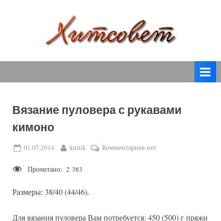
Skip
to
content
вязание
Х
спицами,
и
вязание
т
крючком,
модные
с
вязаные
Вязание пуловера с рукавами
о
модели
кимоно
с
в
пошаговым
е
Posted
By
к
01.07.2014
knitik
Комментариев
нет
описанием
on
записи
т
и
Прочитано:
2 383
Вязание
схемами.
пуловера
Размеры: 38/40 (44/46).
с
рукавами
кимоно
Для вязания пуловера Вам потребуется: 450 (500) г пряжи