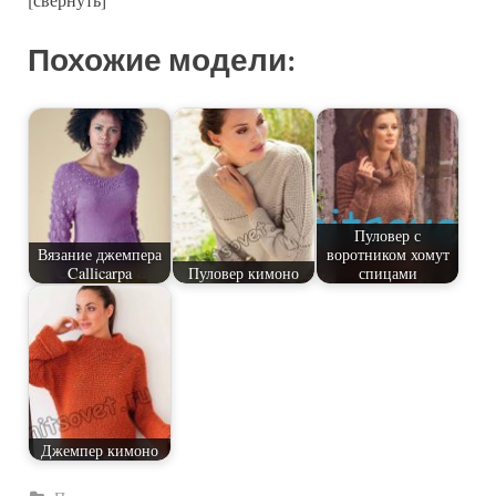
Похожие модели:
Пуловер с
Вязание джемпера
воротником хомут
Callicarpa
Пуловер кимоно
спицами
Джемпер кимоно