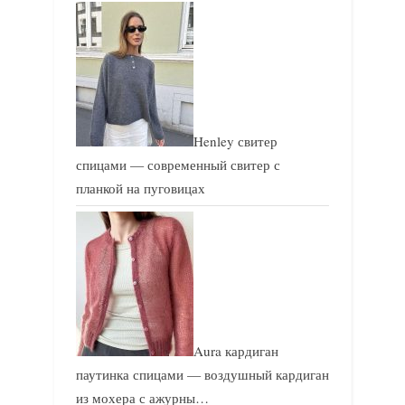
и
и
с
с
ь
ь
:
:
Henley свитер
спицами — современный свитер с
планкой на пуговицах
Aura кардиган
паутинка спицами — воздушный кардиган
из мохера с ажурны…