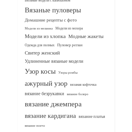
Вязаные пуловеры
Домашние рецепты с фото
Модели из мохера
Модели из меланжа
Модели из хлопка
Модные жакеты
Одежда для полных
Пуловер реглан
Свитер женский
Удлиненные вязаные модели
Узор косы
Узоры ромбы
ажурный узор
вязаная кофточка
вязание безрукавки
вязание болеро
вязание джемпера
вязание кардигана
вязание платья
вязание пончо