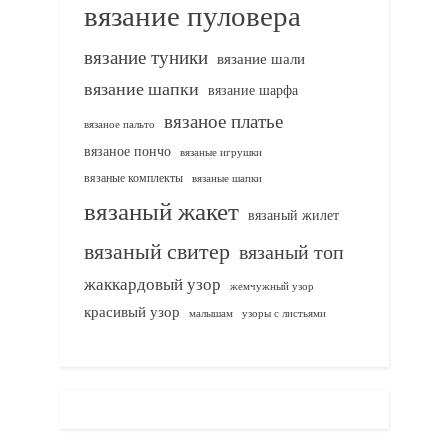
вязание пуловера
вязание туники
вязание шали
вязание шапки
вязание шарфа
вязаное платье
вязаное пальто
вязаное пончо
вязаные игрушки
вязаные комплекты
вязаные шапки
вязаный жакет
вязаный жилет
вязаный свитер
вязаный топ
жаккардовый узор
жемчужный узор
красивый узор
узоры с листьями
малышам