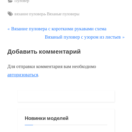
Пуловер
Tags:
,
вязание пуловера
Вязаные пуловеры
П
Навигация
Вязание пуловера с короткими рукавами схема
р
С
Вязаный пуловер с узором из листьев
по
е
л
Добавить комментарий
д
е
записям
ы
д
Для отправки комментария вам необходимо
д
у
авторизоваться
.
у
ю
щ
щ
а
а
я
я
з
з
Новинки моделей
а
а
п
п