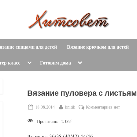
вязание
Х
спицами,
язание спицами для детей
Вязание крючком для детей
и
вязание
крючком,
т
Toggle
Toggle
тер класс
Готовим дома
sub-
sub-
модные
menu
menu
с
вязаные
модели
о
Вязание пуловера с листья
с
пошаговым
в
Posted
By
к
18.08.2014
knitik
Комментариев
нет
описанием
on
записи
е
и
Прочитано:
2 065
Вязание
схемами.
т
пуловера
Размеры: 36/38 (40/42) 44/46.