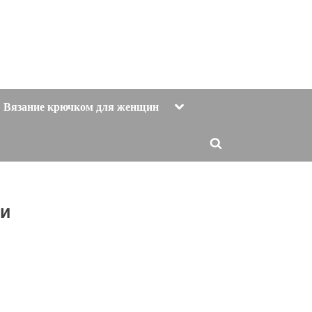
Toggle
Вязание крючком для женщин
sub-
menu
Toggle
search
form
ми