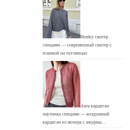
Henley свитер
спицами — современный свитер с
планкой на пуговицах
Aura кардиган
паутинка спицами — воздушный
кардиган из мохера с ажурны…