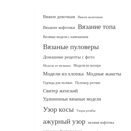
Вяжем девочкам
Вяжем мальчикам
Вязание топа
Вязание кофточки
Вязаные модели с капюшоном
Вязаные пуловеры
Домашние рецепты с фото
Модели из мохера
Модели из меланжа
Модели из хлопка
Модные жакеты
Одежда для полных
Пуловер реглан
Свитер женский
Удлиненные вязаные модели
Узор косы
Узоры ромбы
ажурный узор
вязаная кофточка