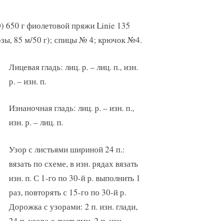
) 650 г фиолетовой пряжи Linie 135
зы, 85 м/50 г); спицы № 4; крючок №4.
Лицевая гладь: лиц. р. – лиц. п., изн.
р. – изн. п.
Изнаночная гладь: лиц. р. – изн. п.,
изн. р. – лиц. п.
Узор с листьями шириной 24 п.:
вязать по схеме, в изн. рядах вязать
изн. п. С 1-го по 30-й р. выполнить 1
раз, повторять с 15-го по 30-й р.
Дорожка с узорами: 2 п. изн. глади,
24 п. узора с листьями, 2 п. изн.