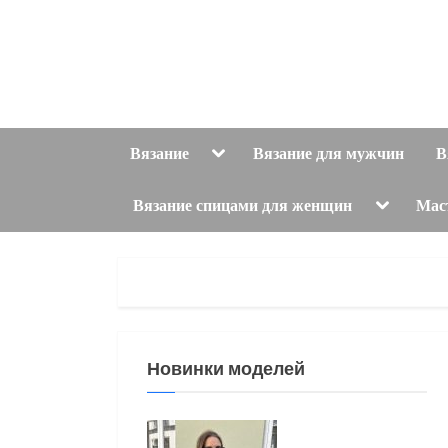
Skip
to
content
Toggle
Вязание
Вязание для мужчин
В
sub-
menu
Toggle
Вязание спицами для женщин
Мас
sub-
menu
Новинки моделей