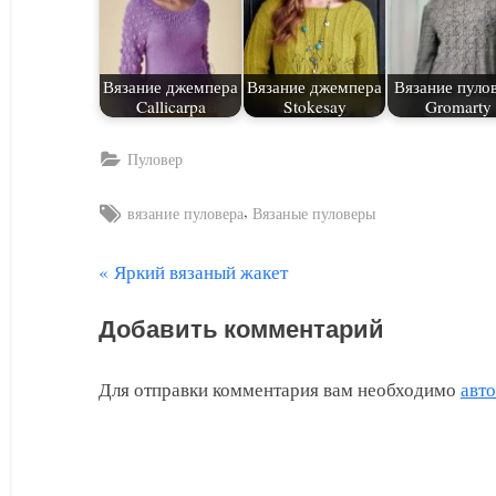
Вязание джемпера
Вязание джемпера
Вязание пуло
Callicarpa
Stokesay
Gromarty
Пуловер
Tags:
,
вязание пуловера
Вязаные пуловеры
П
Яркий вязаный жакет
Навигация
р
по
Добавить комментарий
е
д
записям
Для отправки комментария вам необходимо
авт
ы
д
у
щ