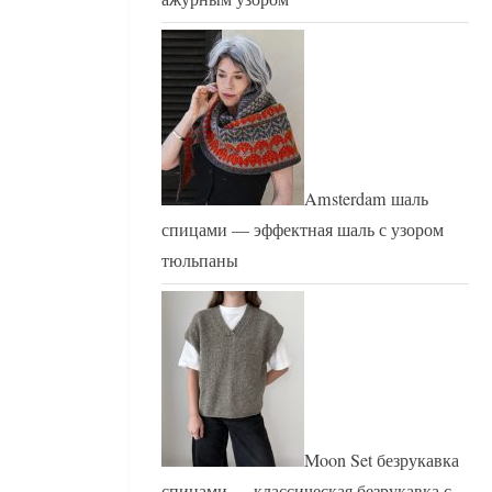
Amsterdam шаль
спицами — эффектная шаль с узором
тюльпаны
Moon Set безрукавка
спицами — классическая безрукавка с