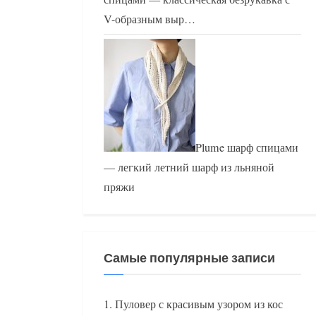
V-образным выр…
Plume шарф спицами
— легкий летний шарф из льняной
пряжи
Самые популярные записи
Пуловер с красивым узором из кос