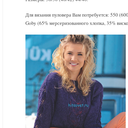
с
листьями
Для вязания пуловера Вам потребуется: 550 (600
Goby (65% мерсеризованного хлопка, 35% виско