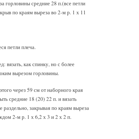
за горловины средние 28 п.(все петли
крыв по краям выреза во 2-м р. 1 х 11
ся петли плеча.
д: вязать, как спинку, но с более
оким вырезом горловины.
этого через 59 см от наборного края
ыть средние 18 (20) 22 п. и вязать
е раздельно, закрывая по краям выреза
ждом 2-м р. 1 х 6,2 х 3 и 2 х 2 п.