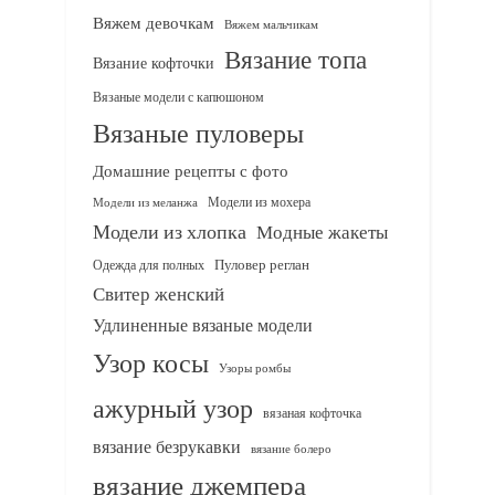
Вяжем девочкам
Вяжем мальчикам
Вязание топа
Вязание кофточки
Вязаные модели с капюшоном
Вязаные пуловеры
Домашние рецепты с фото
Модели из мохера
Модели из меланжа
Модели из хлопка
Модные жакеты
Одежда для полных
Пуловер реглан
Свитер женский
Удлиненные вязаные модели
Узор косы
Узоры ромбы
ажурный узор
вязаная кофточка
вязание безрукавки
вязание болеро
вязание джемпера