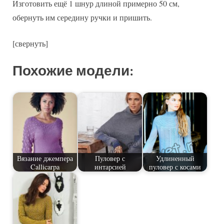
Изготовить ещё 1 шнур длиной примерно 50 см,
обернуть им середину ручки и пришить.
[свернуть]
Похожие модели:
Вязание джемпера
Пуловер с
Удлиненный
Callicarpa
интарсией
пуловер с косами