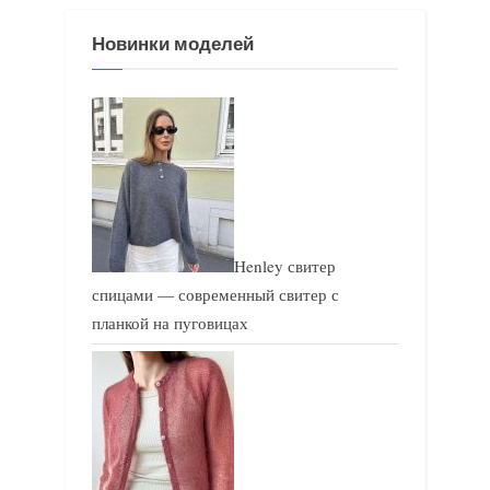
з
з
Новинки моделей
а
а
п
п
и
и
с
с
ь
ь
:
:
Henley свитер
спицами — современный свитер с
планкой на пуговицах