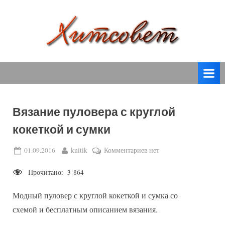
Skip
to
content
вязание
Х
спицами,
и
вязание
т
крючком,
модные
с
вязаные
Вязание пуловера с круглой
о
модели
кокеткой и сумки
с
в
пошаговым
е
Posted
By
к
01.09.2016
knitik
Комментариев
нет
описанием
on
записи
т
и
Прочитано:
3 864
Вязание
схемами.
пуловера
Модный пуловер с круглой кокеткой и сумка со
с
круглой
схемой и бесплатным описанием вязания.
кокеткой