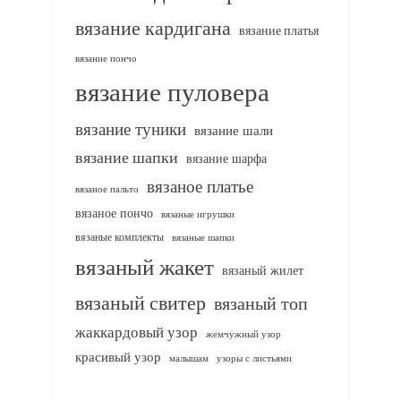
вязание кардигана
вязание платья
вязание пончо
вязание пуловера
вязание туники
вязание шали
вязание шапки
вязание шарфа
вязаное платье
вязаное пальто
вязаное пончо
вязаные игрушки
вязаные комплекты
вязаные шапки
вязаный жакет
вязаный жилет
вязаный свитер
вязаный топ
жаккардовый узор
жемчужный узор
красивый узор
узоры с листьями
малышам