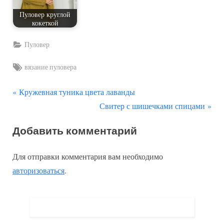
Пуловер круглой
кокеткой
Пуловер
Tags:
вязание пуловера
П
Навигация
Кружевная туника цвета лаванды
р
С
Свитер с шишечками спицами
по
е
л
Добавить комментарий
д
е
записям
ы
д
Для отправки комментария вам необходимо
д
у
авторизоваться
.
у
ю
щ
щ
а
а
я
я