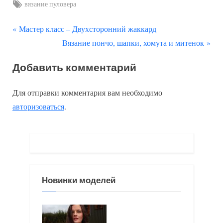
Tags:
вязание пуловера
П
Навигация
Мастер класс – Двухсторонний жаккард
р
С
Вязание пончо, шапки, хомута и митенок
по
е
л
Добавить комментарий
д
е
записям
ы
д
Для отправки комментария вам необходимо
д
у
авторизоваться
.
у
ю
щ
щ
а
а
я
я
з
з
Новинки моделей
а
а
п
п
и
и