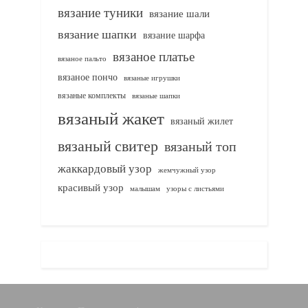
вязание туники
вязание шали
вязание шапки
вязание шарфа
вязаное платье
вязаное пальто
вязаное пончо
вязаные игрушки
вязаные комплекты
вязаные шапки
вязаный жакет
вязаный жилет
вязаный свитер
вязаный топ
жаккардовый узор
жемчужный узор
красивый узор
узоры с листьями
малышам