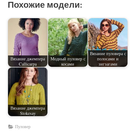
Похожие модели:
Вязание пуловера с
Вязание джемпера
Модный пуловер с
полосами и
Callicarpa
косами
зигзагами
Вязание джемпера
Stokesay
Пуловер