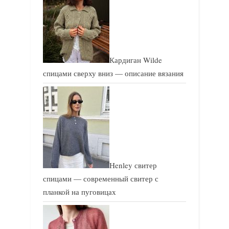
с
с
ь
ь
:
:
Кардиган Wilde
спицами сверху вниз — описание вязания
Henley свитер
спицами — современный свитер с
планкой на пуговицах