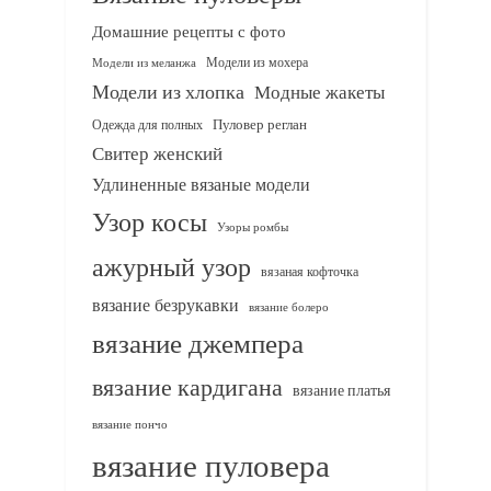
Домашние рецепты с фото
Модели из мохера
Модели из меланжа
Модели из хлопка
Модные жакеты
Одежда для полных
Пуловер реглан
Свитер женский
Удлиненные вязаные модели
Узор косы
Узоры ромбы
ажурный узор
вязаная кофточка
вязание безрукавки
вязание болеро
вязание джемпера
вязание кардигана
вязание платья
вязание пончо
вязание пуловера