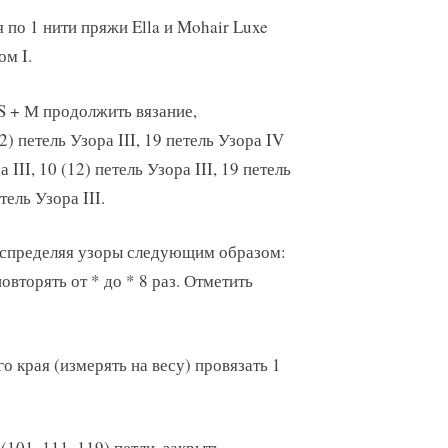
 по 1 нити пряжи Ella и Mohair Luxe
ом I.
 S + М продолжить вязание,
 петель Узора III, 19 петель Узора IV
а III, 10 (12) петель Узора III, 19 петель
тель Узора III.
распределяя узоры следующим образом:
повторять от * до * 8 раз. Отметить
го края (измерять на весу) провязать 1
 (101, 111, 119) петли, закрыть