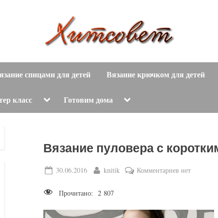
вязание
Х
спицами,
язание спицами для детей
Вязание крючком для детей
и
вязание
крючком,
т
Toggle
Toggle
тер класс
Готовим дома
sub-
sub-
модные
menu
menu
с
вязаные
модели
о
Вязание пуловера с коротки
с
пошаговым
в
Posted
By
к
30.06.2016
knitik
Комментариев
нет
описанием
on
записи
е
и
Прочитано:
2 807
Вязание
схемами.
т
пуловера