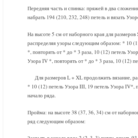
Передняя часть и спинка: пряжей в два сложения
набрать 194 (210, 232, 248) петель и вязать Узор
На высоте 5 см от наборного края для размеров
распределяя узоры следующим образом: * 10 (12)
*, повторять от * до * 3 раза, 10 (12) петель Узор
Узора IV *, повторять от * до * 3 раза, 10 (12) пе
Для размеров L + XL продолжить вязание, 
* 10 (12) петель Узора III, 19 петель Узора IV*, 
начало ряда.
Пройма: на высоте 38 (37, 36, 34) см от наборно
ряд следующим образом:
Закрыть в начале ряда 2 (2, 3, 3) петли, вязать 93