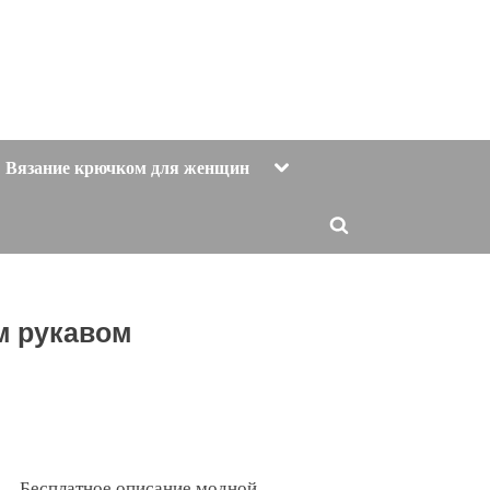
Toggle
Вязание крючком для женщин
sub-
menu
Toggle
search
form
м рукавом
Бесплатное описание модной