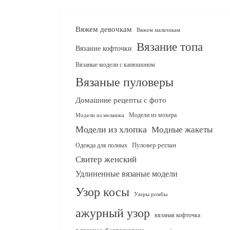
Вяжем девочкам
Вяжем мальчикам
Вязание топа
Вязание кофточки
Вязаные модели с капюшоном
Вязаные пуловеры
Домашние рецепты с фото
Модели из мохера
Модели из меланжа
Модели из хлопка
Модные жакеты
Одежда для полных
Пуловер реглан
Свитер женский
Удлиненные вязаные модели
Узор косы
Узоры ромбы
ажурный узор
вязаная кофточка