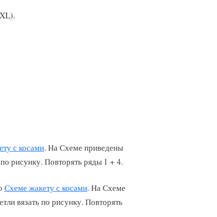
 XL).
ету с косами
. На Схеме приведены
по рисунку. Повторять ряды 1 + 4.
по
Схеме жакету с косами
. На Схеме
тли вязать по рисунку. Повторять