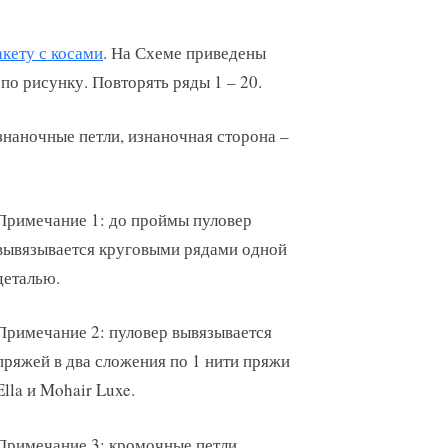
кету с косами
. На Схеме приведены
по рисунку. Повторять ряды 1 – 20.
изнаночные петли, изнаночная сторона –
Примечание 1: до проймы пуловер
вывязывается круговыми рядами одной
деталью.
Примечание 2: пуловер вывязывается
пряжей в два сложения по 1 нити пряжи
Ella и Mohair Luxe.
Примечание 3: кромочные петли