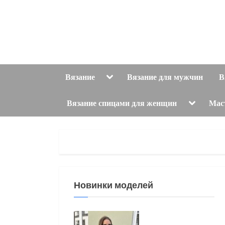
Skip
to
content
Toggle
Вязание
Вязание для мужчин
В
sub-
menu
Toggle
Вязание спицами для женщин
Мас
sub-
menu
Новинки моделей