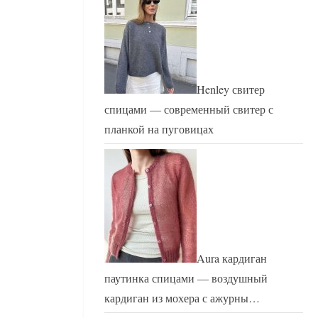
Henley свитер
спицами — современный свитер с
планкой на пуговицах
Aura кардиган
паутинка спицами — воздушный
кардиган из мохера с ажурны…