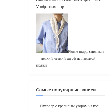
V-образным выр…
Plume шарф спицами
— легкий летний шарф из льняной
пряжи
Самые популярные записи
Пуловер с красивым узором из кос