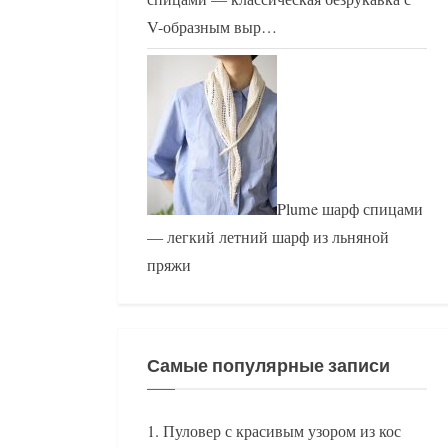
V-образным выр…
Plume шарф спицами
— легкий летний шарф из льняной
пряжи
Самые популярные записи
Пуловер с красивым узором из кос