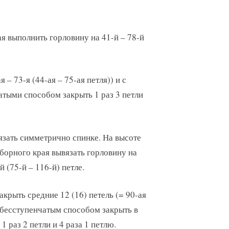
я выполнить горловину на 41-й – 78-й
 – 73-я (44-ая – 75-ая петля)) и с
атыми способом закрыть 1 раз 3 петли
язать симметрично спинке. На высоте
аборного края вывязать горловину на
й (75-й – 116-й) петле.
акрыть средние 12 (16) петель (= 90-ая
он бесступенчатым способом закрыть в
1 раз 2 петли и 4 раза 1 петлю.