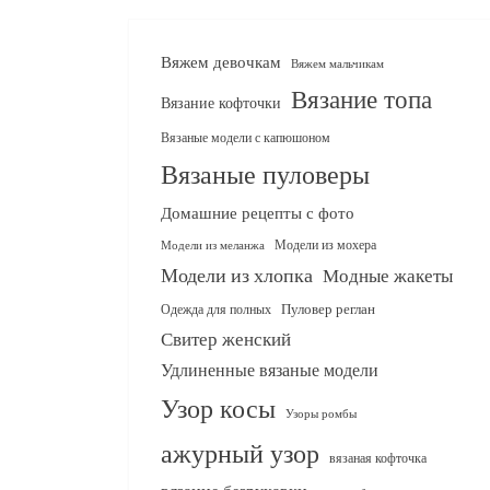
Вяжем девочкам
Вяжем мальчикам
Вязание топа
Вязание кофточки
Вязаные модели с капюшоном
Вязаные пуловеры
Домашние рецепты с фото
Модели из мохера
Модели из меланжа
Модели из хлопка
Модные жакеты
Одежда для полных
Пуловер реглан
Свитер женский
Удлиненные вязаные модели
Узор косы
Узоры ромбы
ажурный узор
вязаная кофточка