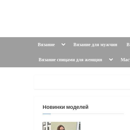
Skip
to
content
Toggle
Вязание
Вязание для мужчин
В
sub-
menu
Toggle
Вязание спицами для женщин
Мас
sub-
menu
Новинки моделей