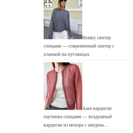
Henley свитер
спицами — современный свитер с
планкой на пуговицах
Aura кардиган
паутинка спицами — воздушный
кардиган из мохера с ажурны…