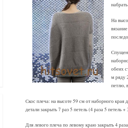
набрать
На высо
вязание
последо
Спущенн
наборно
обеих с
м ряду 2
петлю, 
Скос плеча: на высоте 59 см от наборного края 
детали закрыть 7 раз 5 петель (4 раза 5 петель + 
Для левого плеча по левому краю закрыть 4 раза 