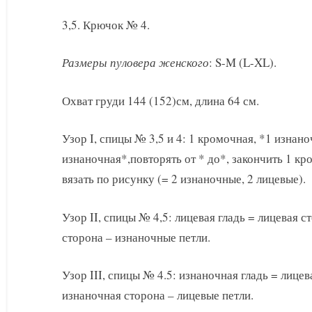
3,5. Крючок № 4.
Размеры пуловера женского
: S-M (L-XL).
Охват груди 144 (152)см, длина 64 см.
Узор I, спицы № 3,5 и 4: 1 кромочная, *1 изнано
изнаночная*,повторять от * до*, закончить 1 к
вязать по рисунку (= 2 изнаночные, 2 лицевые).
Узор II, спицы № 4,5: лицевая гладь = лицевая с
сторона – изнаночные петли.
Узор III, спицы № 4.5: изнаночная гладь = лице
изнаночная сторона – лицевые петли.