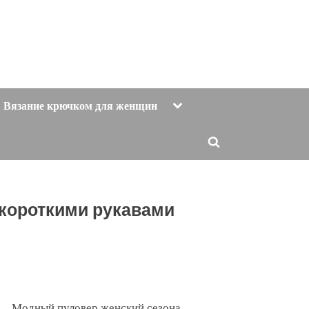
Toggle
Вязание крючком для женщин
sub-
menu
Toggle
search
form
 короткими рукавами
Модный пуловер женский сезона