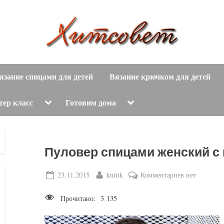
вязание
Х
спицами,
язание спицами для детей
Вязание крючком для детей
и
вязание
крючком,
т
Toggle
Toggle
тер класс
Готовим дома
sub-
sub-
модные
menu
menu
с
вязаные
модели
о
Пуловер спицами женский с
с
пошаговым
в
Posted
By
к
23.11.2015
knitik
Комментариев
нет
описанием
on
записи
е
и
Прочитано:
3 135
Пуловер
схемами.
т
спицами