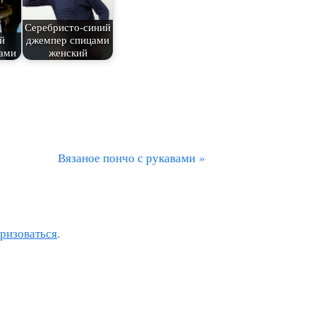
Серебристо-синий
й
джемпер спицами
сами
женский
С
Вязаное пончо с рукавами
л
е
д
оризоваться
.
у
ю
щ
а