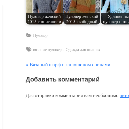
Пуловер женский
Пуловер женский
Удлиненны
2015 с описанием
2015 свободный
пуловер с ко
Пуловер
Tags:
,
вязание пуловера
Одежда для полных
П
Вязаный шарф с капюшоном спицами
Навигация
р
по
Добавить комментарий
е
д
записям
Для отправки комментария вам необходимо
авт
ы
д
у
щ