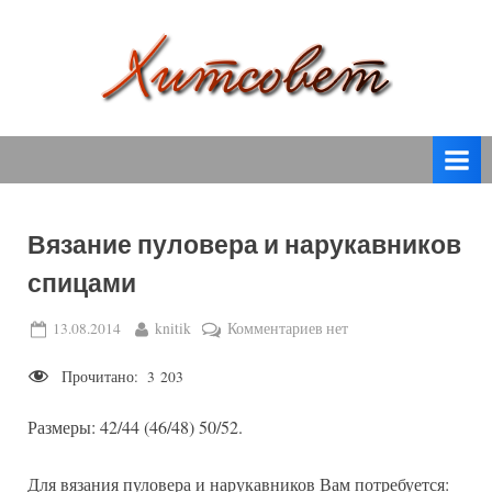
Skip
to
content
вязание
Х
спицами,
и
вязание
т
крючком,
модные
с
вязаные
Вязание пуловера и нарукавников
о
модели
спицами
с
в
пошаговым
е
Posted
By
к
13.08.2014
knitik
Комментариев
нет
описанием
on
записи
т
и
Прочитано:
3 203
Вязание
схемами.
пуловера
Размеры: 42/44 (46/48) 50/52.
и
нарукавников
спицами
Для вязания пуловера и нарукавников Вам потребуется: