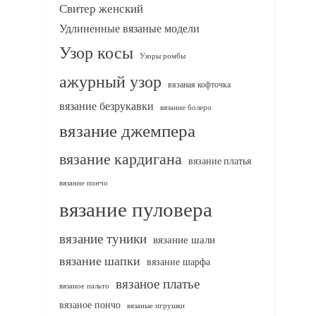
Свитер женский
Удлиненные вязаные модели
Узор косы
Узоры ромбы
ажурный узор
вязаная кофточка
вязание безрукавки
вязание болеро
вязание джемпера
вязание кардигана
вязание платья
вязание пончо
вязание пуловера
вязание туники
вязание шали
вязание шапки
вязание шарфа
вязаное платье
вязаное пальто
вязаное пончо
вязаные игрушки