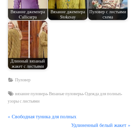
Вязание джемпера
Вязание джемпера
Пуловер с листьями
Callicarpa
Stokesay
схема
Длинный вязаный
жакет с листьями
Пуловер
Tags:
,
,
,
вязание пуловера
Вязаные пуловеры
Одежда для полных
узоры с листьями
П
Навигация
Свободная туника для полных
р
С
Удлиненный белый жакет
по
е
л