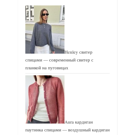
и
и
с
с
ь
ь
:
:
Henley свитер
спицами — современный свитер с
планкой на пуговицах
Aura кардиган
паутинка спицами — воздушный кардиган