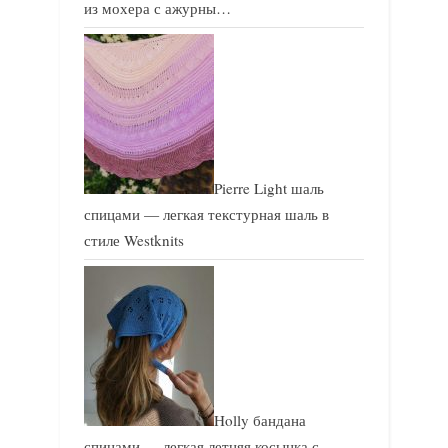
из мохера с ажурны…
Pierre Light шаль
спицами — легкая текстурная шаль в
стиле Westknits
Holly бандана
спицами — легкая летняя косынка с