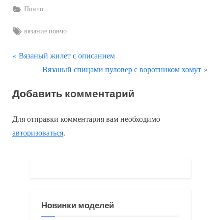
Пончо
Tags:
вязание пончо
П
Навигация
Вязаный жилет с описанием
р
С
Вязаный спицами пуловер с воротником хомут
по
е
л
Добавить комментарий
д
е
записям
ы
д
Для отправки комментария вам необходимо
д
у
авторизоваться
.
у
ю
щ
щ
а
а
я
я
з
з
Новинки моделей
а
а
п
п