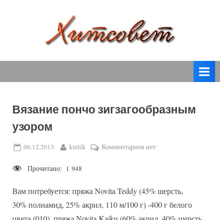
Skip
to
content
вязание
Х
спицами,
и
вязание
т
крючком,
модные
с
вязаные
Вязание пончо зигзагообразным
о
модели
узором
с
в
пошаговым
е
Posted
By
к
06.12.2013
knitik
Комментариев
нет
описанием
on
записи
т
и
Прочитано:
1 948
Вязание
схемами.
пончо
Вам потребуется: пряжа Novita Teddy (45% шерсть,
зигзагообразным
узором
30% полиамид, 25% акрил, 110 м/100 г) -400 г белого
цвета (010), пряжа Novita Kaiku (60% акрил, 40% шерсть,