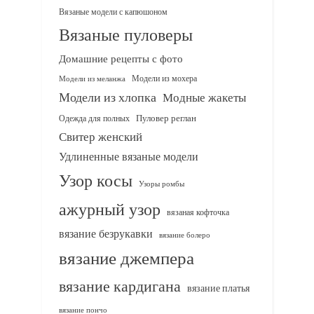
Вязаные модели с капюшоном
Вязаные пуловеры
Домашние рецепты с фото
Модели из мохера
Модели из меланжа
Модели из хлопка
Модные жакеты
Одежда для полных
Пуловер реглан
Свитер женский
Удлиненные вязаные модели
Узор косы
Узоры ромбы
ажурный узор
вязаная кофточка
вязание безрукавки
вязание болеро
вязание джемпера
вязание кардигана
вязание платья
вязание пончо