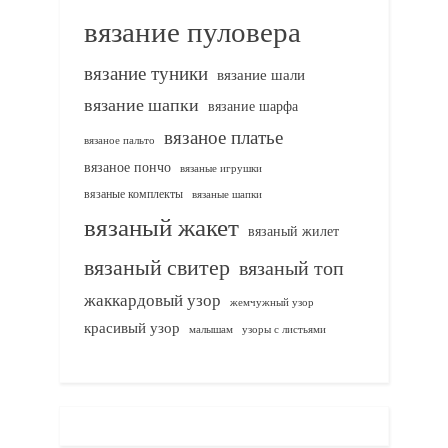
вязание пуловера
вязание туники
вязание шали
вязание шапки
вязание шарфа
вязаное платье
вязаное пальто
вязаное пончо
вязаные игрушки
вязаные комплекты
вязаные шапки
вязаный жакет
вязаный жилет
вязаный свитер
вязаный топ
жаккардовый узор
жемчужный узор
красивый узор
узоры с листьями
малышам