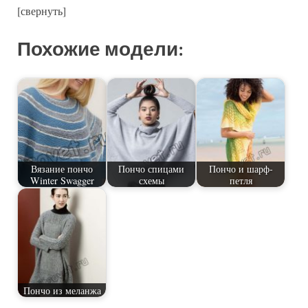
[свернуть]
Похожие модели:
Вязание пончо
Пончо спицами
Пончо и шарф-
Winter Swagger
схемы
петля
Пончо из меланжа