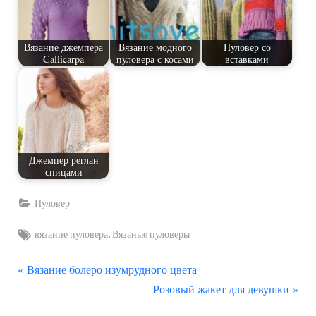
Вязание джемпера
Вязание модного
Пуловер со
Callicarpa
пуловера с косами
вставками
Джемпер реглан
спицами
Пуловер
Tags:
,
вязание пуловера
Вязаные пуловеры
П
Навигация
Вязание болеро изумрудного цвета
р
С
Розовый жакет для девушки
по
е
л