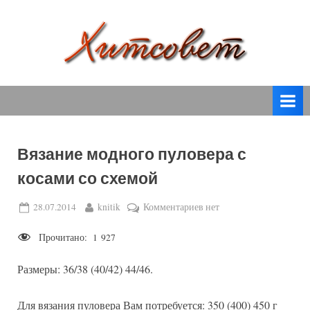
Skip
to
content
вязание
Х
спицами,
и
вязание
т
крючком,
модные
с
вязаные
Вязание модного пуловера с
о
модели
косами со схемой
с
в
пошаговым
е
Posted
By
к
28.07.2014
knitik
Комментариев
нет
описанием
on
записи
т
и
Прочитано:
1 927
Вязание
схемами.
модного
Размеры: 36/38 (40/42) 44/46.
пуловера
с
косами
Для вязания пуловера Вам потребуется: 350 (400) 450 г