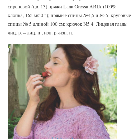
со
сиреневой (цв. 13) пряжи Lana Grossa ARIA (100%
схемой
хлопка, 165 м/50 г); прямые спицы №4,5 и № 5; круговые
спицы № 5 длиной 100 см; крючок N5 4. Лицевая гладь:
лиц. р. – лиц. п., изн. р.-изн. п.