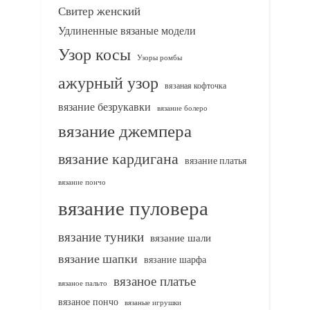
Свитер женский
Удлиненные вязаные модели
Узор косы
Узоры ромбы
ажурный узор
вязаная кофточка
вязание безрукавки
вязание болеро
вязание джемпера
вязание кардигана
вязание платья
вязание пончо
вязание пуловера
вязание туники
вязание шали
вязание шапки
вязание шарфа
вязаное платье
вязаное пальто
вязаное пончо
вязаные игрушки