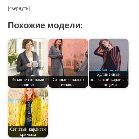
[свернуть]
Похожие модели:
Удлиненный
Вязание спицами
Стильное пальто
полосатый кардиган
кардигана
вязаное
спицами
Сетчатый кардиган
крючком