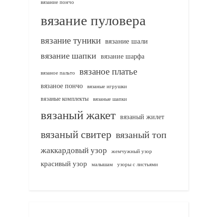
вязание пончо
вязание пуловера
вязание туники
вязание шали
вязание шапки
вязание шарфа
вязаное платье
вязаное пальто
вязаное пончо
вязаные игрушки
вязаные комплекты
вязаные шапки
вязаный жакет
вязаный жилет
вязаный свитер
вязаный топ
жаккардовый узор
жемчужный узор
красивый узор
узоры с листьями
малышам