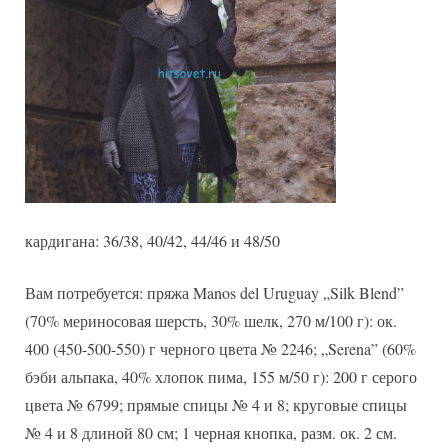
кардигана: 36/38, 40/42, 44/46 и 48/50
Вам потребуется: пряжа Manos del Uruguay „Silk Blend”
(70% мериносовая шерсть, 30% шелк, 270 м/100 г): ок.
400 (450-500-550) г черного цвета № 2246; „Serena” (60%
бэби альпака, 40% хлопок пима, 155 м/50 г): 200 г серого
цвета № 6799; прямые спицы № 4 и 8; круговые спицы
№ 4 и 8 длиной 80 см; 1 черная кнопка, разм. ок. 2 см.