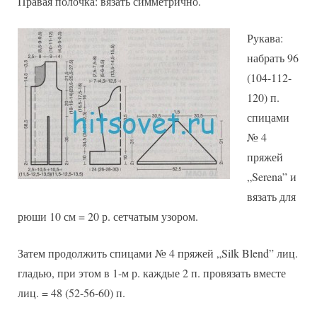
Правая полочка: вязать симметрично.
Рукава:
набрать 96
(104-112-
120) п.
спицами
№ 4
пряжей
„Serena” и
вязать для
рюши 10 см = 20 р. сетчатым узором.
Затем продолжить спицами № 4 пряжей „Silk Blend” лиц.
гладью, при этом в 1-м р. каждые 2 п. провязать вместе
лиц. = 48 (52-56-60) п.