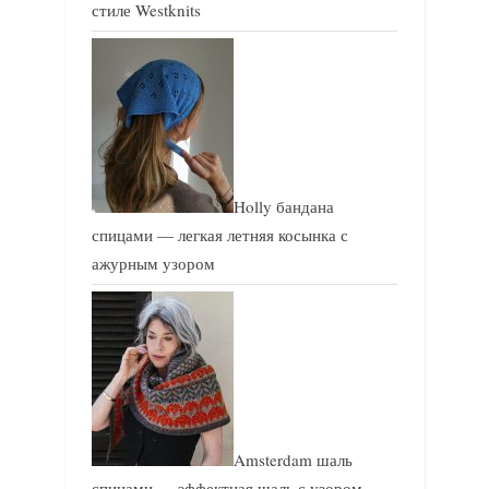
стиле Westknits
Holly бандана
спицами — легкая летняя косынка с
ажурным узором
Amsterdam шаль
спицами — эффектная шаль с узором