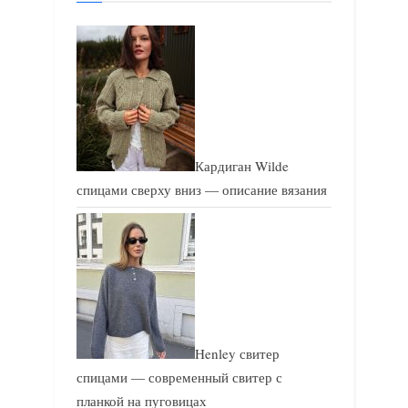
п
п
и
и
с
с
ь
ь
:
:
Кардиган Wilde
спицами сверху вниз — описание вязания
Henley свитер
спицами — современный свитер с
планкой на пуговицах