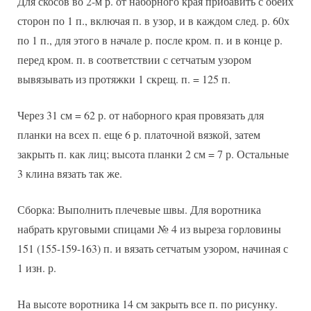
Для скосов во 2-м р. от наборного края прибавить с обеих
сторон по 1 п., включая п. в узор, и в каждом след. р. 60х
по 1 п., для этого в начале р. после кром. п. и в конце р.
перед кром. п. в соответствии с сетчатым узором
вывязывать из протяжки 1 скрещ. п. = 125 п.
Через 31 см = 62 р. от наборного края провязать для
планки на всех п. еще 6 р. платочной вязкой, затем
закрыть п. как лиц; высота планки 2 см = 7 р. Остальные
3 клина вязать так же.
Сборка: Выполнить плечевые швы. Для воротника
набрать круговыми спицами № 4 из выреза горловины
151 (155-159-163) п. и вязать сетчатым узором, начиная с
1 изн. р.
На высоте воротника 14 см закрыть все п. по рисунку.