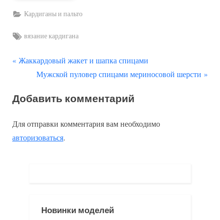
Кардиганы и пальто
Tags:
вязание кардигана
П
Навигация
Жаккардовый жакет и шапка спицами
р
С
Мужской пуловер спицами мериносовой шерсти
по
е
л
Добавить комментарий
д
е
записям
ы
д
Для отправки комментария вам необходимо
д
у
авторизоваться
.
у
ю
щ
щ
а
а
я
я
з
з
Новинки моделей
а
а