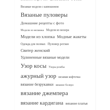
Вязаные модели с капюшоном
Вязаные пуловеры
Домашние рецепты с фото
Модели из мохера
Модели из меланжа
Модели из хлопка
Модные жакеты
Одежда для полных
Пуловер реглан
Свитер женский
Удлиненные вязаные модели
Узор косы
Узоры ромбы
ажурный узор
вязаная кофточка
вязание безрукавки
вязание болеро
вязание джемпера
вязание кардигана
вязание платья