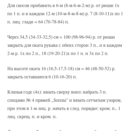
Для скосов прибавить в 6-м (8-м-6-м-2-м) р. от рюши 1х
по 1 п. и в каждом 12-м (10-м-8-м-8-м) р. 7 (8-10-11)х по 1
п. лиц. глади = 64 (70-78-84) п.
Через 34,5 (34-33-32,5) см = 100 (98-96-94) р. от рюши
закрыть для оката рукава с обеих сторон 3 п., и в каждом
2-м р. 1х по 2 п., 18 (19-20-21)х по 1 п. и 3х по 2 п.
На высоте оката 16 (16,5-17,5-18) см = 46 (48-50-52) р.
закрыть оставшиеся 6 (10-16-20) п.
Клинья годе (4х): вязать сверху вниз: набрать 3 п.
спицами № 4 пряжей „Serena” и вязать сетчатым узором,
при этом в 1-м лиц. р. начать в след. порядке: кром. п., 1
лиц. скрещ. п. и кром. п.