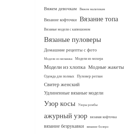
Вяжем девочкам
Вяжем мальчикам
Вязание топа
Вязание кофточки
Вязаные модели с капюшоном
Вязаные пуловеры
Домашние рецепты с фото
Модели из мохера
Модели из меланжа
Модели из хлопка
Модные жакеты
Одежда для полных
Пуловер реглан
Свитер женский
Удлиненные вязаные модели
Узор косы
Узоры ромбы
ажурный узор
вязаная кофточка
вязание безрукавки
вязание болеро