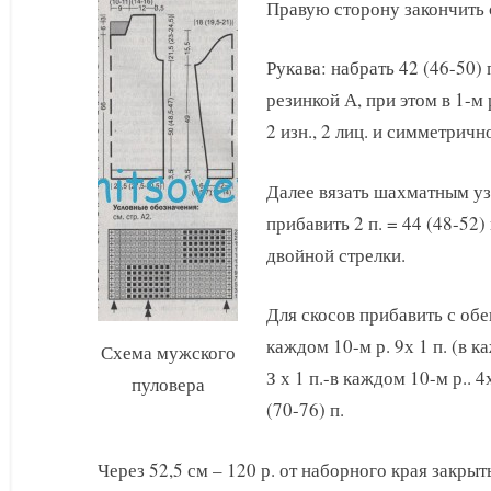
Правую сторону закончить
Рукава: набрать 42 (46-50) п
резинкой А, при этом в 1-м р
2 изн., 2 лиц. и симметричн
Далее вязать шахматным уз
прибавить 2 п. = 44 (48-52)
двойной стрелки.
Для скосов прибавить с обеих
каждом 10-м р. 9х 1 п. (в к
Схема мужского
З х 1 п.-в каждом 10-м р.. 4х
пуловера
(70-76) п.
Через 52,5 см – 120 р. от наборного края закрыть