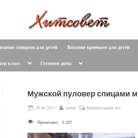
вязание
Х
спицами,
язание спицами для детей
Вязание крючком для детей
и
вязание
крючком,
т
Toggle
Toggle
тер класс
Готовим дома
sub-
sub-
модные
menu
menu
с
вязаные
модели
о
Мужской пуловер спицами м
с
пошаговым
в
Posted
By
к
29.08.2013
knitik
Комментариев
нет
описанием
on
записи
е
и
Прочитано:
3 207
Мужской
схемами.
т
пуловер