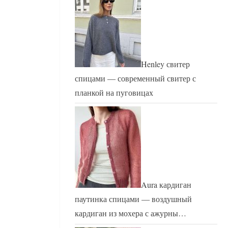
Henley свитер
спицами — современный свитер с
планкой на пуговицах
Aura кардиган
паутинка спицами — воздушный
кардиган из мохера с ажурны…