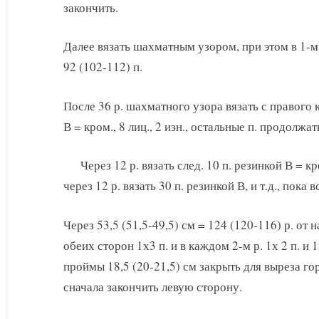
закончить.
Далее вязать шахматным узором, при этом в 1-м 
92 (102-112) п.
После 36 р. шахматного узора вязать с правого 
В = кром., 8 лиц., 2 изн., остальные п. продолж
Через 12 р. вязать след. 10 п. резинкой В = кро
через 12 р. вязать 30 п. резинкой В, и т.д., пока 
Через 53,5 (51,5-49,5) см = 124 (120-116) р. от
обеих сторон 1х3 п. и в каждом 2-м р. 1х 2 п. и 1
проймы 18,5 (20-21,5) см закрыть для выреза го
сначала закончить левую сторону.