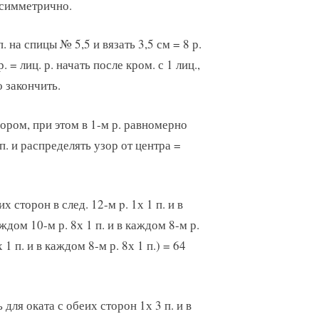
 симметрично.
. на спицы № 5,5 и вязать 3,5 см = 8 р.
. = лиц. р. начать после кром. с 1 лиц.,
о закончить.
ором, при этом в 1-м р. равномерно
 п. и распределять узор от центра =
 сторон в след. 12-м p. 1х 1 п. и в
аждом 10-м р. 8х 1 п. и в каждом 8-м р.
 1 п. и в каждом 8-м р. 8х 1 п.) = 64
 для оката с обеих сторон 1х 3 п. и в