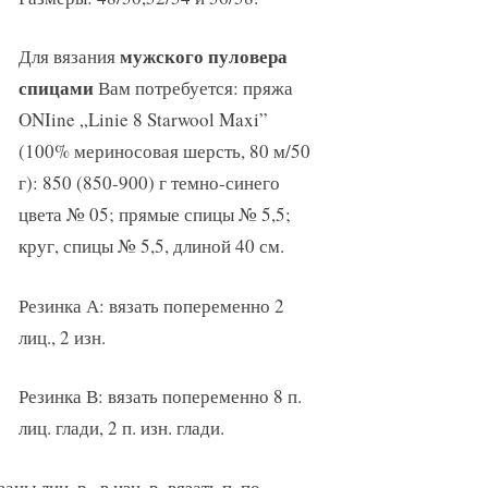
мужского пуловера
Для вязания
спицами
Вам потребуется: пряжа
ONIine „Linie 8 Starwool Maxi”
(100% мериносовая шерсть, 80 м/50
г): 850 (850-900) г темно-синего
цвета № 05; прямые спицы № 5,5;
круг, спицы № 5,5, длиной 40 см.
Резинка А: вязать попеременно 2
лиц., 2 изн.
Резинка В: вязать попеременно 8 п.
лиц. глади, 2 п. изн. глади.
ы лиц. р., в изн. р. вязать п. по