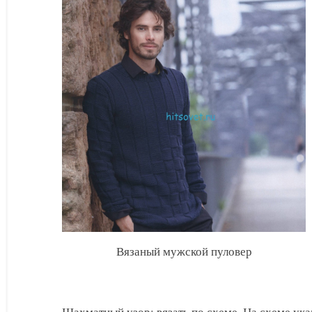
спицами
мериносовой
шерсти
Вязаный мужской пуловер
Шахматный узор: вязать по схеме. На схеме указан