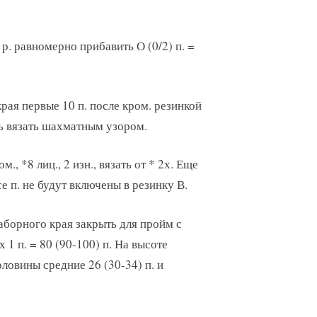
р. равномерно прибавить О (0/2) п. =
края первые 10 п. после кром. резинкой
ать вязать шахматным узором.
м., *8 лиц., 2 изн., вязать от * 2х. Еще
все п. не будут включены в резинку В.
 наборного края закрыть для пройм с
х 1 п. = 80 (90-100) п. На высоте
рловины средние 26 (30-34) п. и