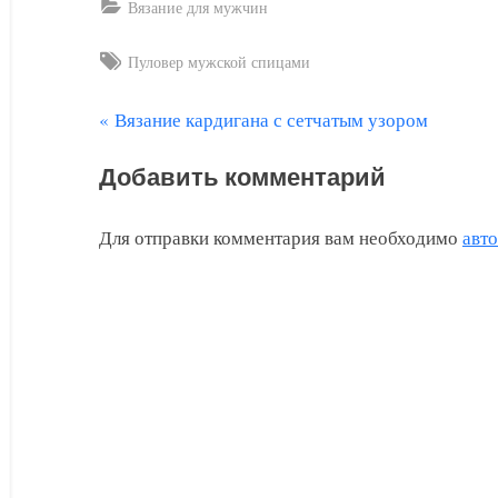
Вязание для мужчин
Tags:
Пуловер мужской спицами
П
Вязание кардигана с сетчатым узором
Навигация
р
по
Добавить комментарий
е
д
записям
Для отправки комментария вам необходимо
авт
ы
д
у
щ
а
я
з
а