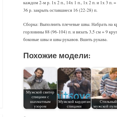
каждом 2-м р. 1х 2 п., 14х 1 п., 1х 2 п. и 1х 3 п.
36 р. закрыть оставшиеся 16 (22-28) п.
Сборка: Выполнить плечевые швы. Набрать на к
горловины 88 (96-104) п. и вязать 3,5 см = 9 кру
боковые швы и швы рукавов. Вшить рукава.
Похожие модели:
Мужской свитер
спицами с
шахматным
Мужской кардиган
Стильный
узором
спицами
мужской пуло