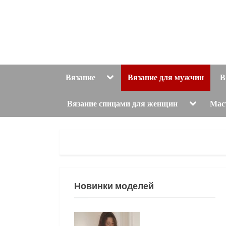
Skip
to
content
Toggle
Вязание
Вязание для мужчин
В
sub-
menu
Toggle
Вязание спицами для женщин
Мас
sub-
menu
Новинки моделей