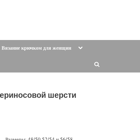
Toggle
Вязание крючком для женщин
sub-
menu
Toggle
search
form
ериносовой шерсти
Размеры: 48/50,52/54 и 56/58.