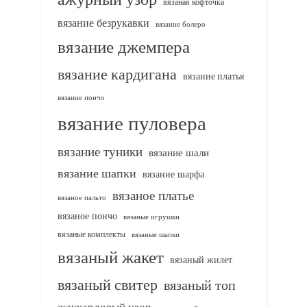
вязаная кофточка
вязание безрукавки
вязание болеро
вязание джемпера
вязание кардигана
вязание платья
вязание пончо
вязание пуловера
вязание туники
вязание шали
вязание шапки
вязание шарфа
вязаное платье
вязаное пальто
вязаное пончо
вязаные игрушки
вязаные комплекты
вязаные шапки
вязаный жакет
вязаный жилет
вязаный свитер
вязаный топ