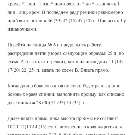
кром., *1 лиц., 1 изн.* повторять от * до * закончить 1
лиц., лиц. кром. В последнем ряду резинки равномерно
прибавить петли = 36 (39) 42 (45) 47 (50) п. Провязать 1 р.
изнаночными.
Перейти на спицы № 6 и продолжить работу,
распределив петли узоров следующим образом: 25 п. по
схеме А (начать от стрелки), затем на последних 11 (14)
17(20) 22 (25) п. вязать по схеме В. Вязать прямо.
Когда длина бокового края полочки будет равна длине
боковых краев спинки, выполнить пройму, как описано
для спинки = 28 (30) 31 (33) 34 (35) п.
Далее вязать прямо, пока высота проймы не составит
10(11 12(13)14 (15) см. С внутреннего края закрыть для
горловины сначала 7 (7) 8 (8) 9 (9) п., затем еще 2 раза по