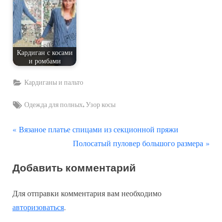
Кардиган с косами
и ромбами
Кардиганы и пальто
Tags:
,
Одежда для полных
Узор косы
П
Навигация
Вязаное платье спицами из секционной пряжи
р
С
Полосатый пуловер большого размера
по
е
л
Добавить комментарий
д
е
записям
ы
д
Для отправки комментария вам необходимо
д
у
авторизоваться
.
у
ю