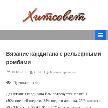
Skip
to
content
вязание
Х
спицами,
и
вязание
т
крючком,
модные
с
вязаные
Вязание кардигана с рельефными
о
модели
ромбами
с
в
пошаговым
е
Posted
By
к
18.10.2014
knitik
Комментариев
нет
описанием
on
записи
т
и
Прочитано:
4 510
Вязание
схемами.
кардигана
Для вязания кардигана Вам потребуется: пряжа 1
с
рельефными
(50% овечьей шерсти, 25% шерсти альпака, 25% вискозы;
ромбами
50 г/110 м) – 8 (8) 9 (10) 11 (12) мотков цвета сливы;