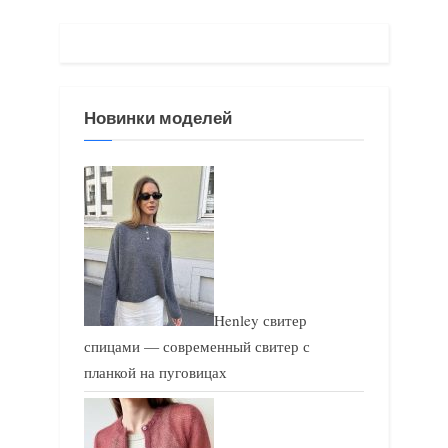
щ
щ
а
а
я
я
з
з
Новинки моделей
а
а
п
п
и
и
с
с
ь
ь
:
:
Henley свитер
спицами — современный свитер с
планкой на пуговицах