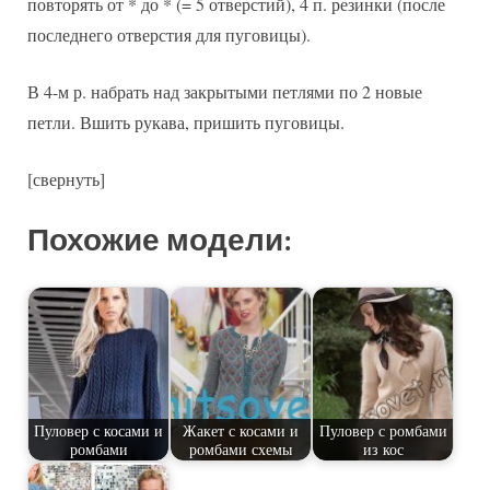
повторять от * до * (= 5 отверстий), 4 п. резинки (после
последнего отверстия для пуговицы).
В 4-м р. набрать над закрытыми петлями по 2 новые
петли. Вшить рукава, пришить пуговицы.
[свернуть]
Похожие модели:
Пуловер с косами и
Жакет с косами и
Пуловер с ромбами
ромбами
ромбами схемы
из кос