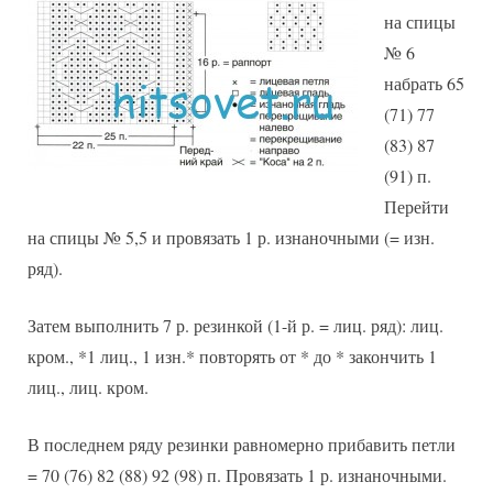
на спицы
№ 6
набрать 65
(71) 77
(83) 87
(91) п.
Перейти
на спицы № 5,5 и провязать 1 р. изнаночными (= изн.
ряд).
Затем выполнить 7 р. резинкой (1-й р. = лиц. ряд): лиц.
кром., *1 лиц., 1 изн.* повторять от * до * закончить 1
лиц., лиц. кром.
В последнем ряду резинки равномерно прибавить петли
= 70 (76) 82 (88) 92 (98) п. Провязать 1 р. изнаночными.